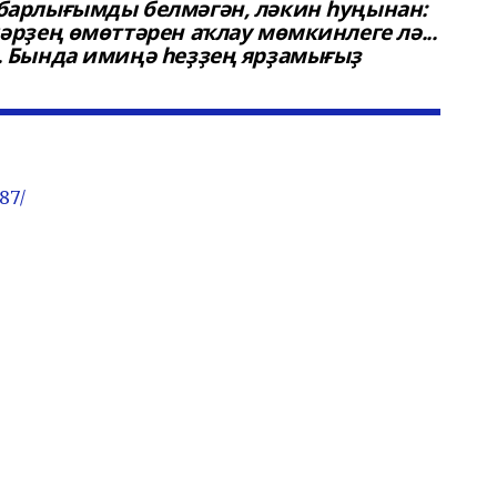
барлығымды белмәгән, ләкин һуңынан:
әрҙең өмөттәрен аҡлау мөмкинлеге лә...
. Бында имиңә һеҙҙең ярҙамығыҙ
87/