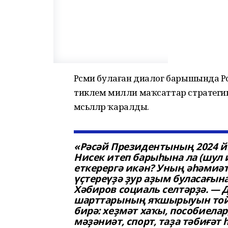
Рәсми булаған диалог барышында Р
тиклем милли маҡсаттар стратегик
мәсьәләләр ҡаралды.
«Рәсәй Президентының 2024 й
Нисек итеп барыһына ла (шул 
еткерергә икән? Уның әһәмиә
үҫтереүҙә ҙур аҙым буласағы
Хәбиров социаль селтәрҙә. — 
шарттарының яҡшырыуын тойһо
бирә: хеҙмәт хаҡы, пособиела
мәҙәниәт, спорт, таҙа тәбиғәт