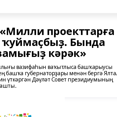
 «Милли проекттарға
л ҡуймаҫбыҙ. Бында
ҙамығыҙ кәрәк»
шлығы вазифаһын ваҡытлыса башҡарыусы
ең башҡа губернаторҙары менән бергә Ялта
ин үткәргән Дәүләт Совет президиумының
нашты.