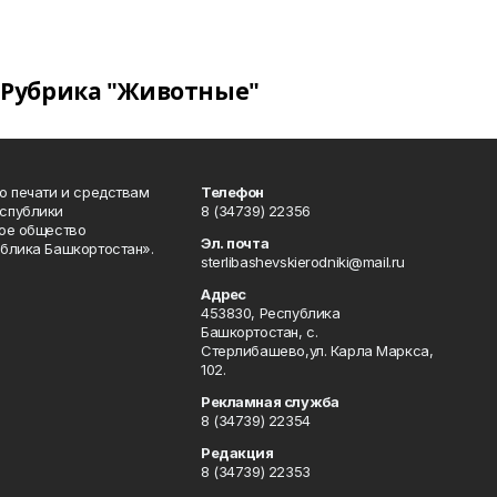
Рубрика "Животные"
о печати и средствам
Телефон
спублики
8 (34739) 22356
ое общество
Эл. почта
блика Башкортостан».
sterlibashevskierodniki@mail.ru
Адрес
453830, Республика
Башкортостан, c.
Стерлибашево,ул. Карла Маркса,
102.
Рекламная служба
8 (34739) 22354
Редакция
8 (34739) 22353