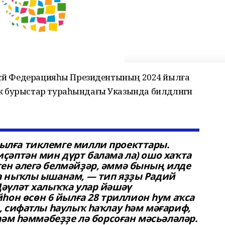
әсәй Федерацияһы Президентының 2024 йылға
 бурыстар тураһындағы Указында билдәләнгән
ылға тиклемге милли проекттары.
иҫәптән мин дүрт балама ла) ошо хаҡта
тен әлегә белмәйҙәр, әммә бының илде
на ныҡлы ышанам, — тип яҙҙы Радий
Дәүләт халыҡҡа улар йәшәү
н өсөн 6 йылға 28 триллион һум аҡса
р, сифатлы һаулыҡ һаҡлау һәм мәғариф,
 һәм һәммәбеҙҙе лә борсоған мәсьәләләр.