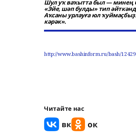
Шул уҡ ваҡытта был — минең 
«Эйе, шәп булды» тип әйткәнд
Аҡсаны урлауға юл ҡуймаҫбыҙ
кәрәк».
http://www.bashinform.ru/bash/12429
Читайте нас