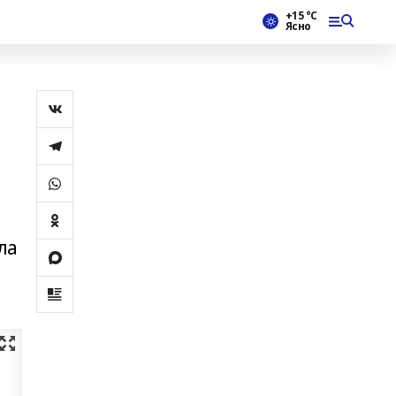
+15 °С
Ясно
ла