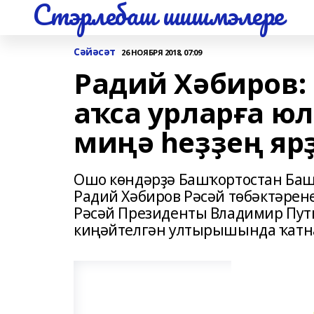
Стэрлебаш шишмэлере
Сәйәсәт
26 НОЯБРЯ 2018, 07:09
Радий Хәбиров:
аҡса урларға ю
миңә һеҙҙең яр
Ошо көндәрҙә Башҡортостан Ба
Радий Хәбиров Рәсәй төбәктәрен
Рәсәй Президенты Владимир Пут
киңәйтелгән ултырышында ҡат