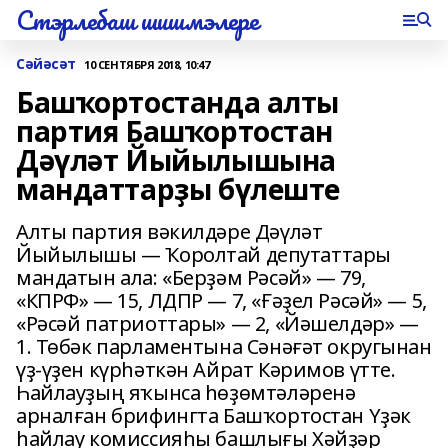
Стэрлебаш шишмэлере
Сәйәсәт
10 СЕНТЯБРЯ 2018, 10:47
Башҡортостанда алты
партия Башҡортостан
Дәүләт Йыйылышына
мандаттарҙы бүлеште
Алты партия вәкилдәре Дәүләт
Йыйылышы — Ҡоролтай депутаттары
мандатын ала: «Берҙәм Рәсәй» — 79,
«КПРФ» — 15, ЛДПР — 7, «Ғәҙел Рәсәй» — 5,
«Рәсәй патриоттары» — 2, «Йәшелдәр» —
1. Төбәк парламентына Сәнәғәт округынан
үҙ-үҙен күрһәткән Айрат Кәримов үтте.
Һайлауҙың яҡынса һөҙөмтәләренә
арналған брифингта Башҡортостан Үҙәк
һайлау комиссияһы башлығы Хәйҙәр