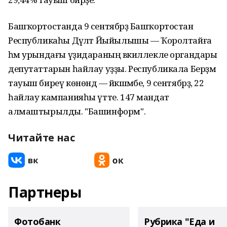
Башҡортостанда 9 сентябрҙә Башҡортостан
Республикаһы Дәүләт Йыйылышы — Ҡоролтайға
һәм урындағы үҙидараның вәкиллекле органдары
депутаттарын һайлау уҙҙы. Республикала Берҙәм
тауыш биреү көнөндә — йәкшәмбе, 9 сентябрҙә, 22
һайлау кампанияһы үтте. 147 мандат
алмаштырылды. "Башинформ".
Читайте нас
Партнеры
Фотобанк
Рубрика "Еда и