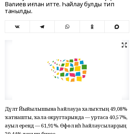
Вәлиев иғлан итте. Һайлау булды тип
танылды.
Дәүләт Йыйылышына һайлауҙа халыҡтың 49,08%
ҡатнашты, ҡала округтарында — уртаса 40,57%,
ауыл ерендә — 61,91%. Өфөлә иһә һайлаусыларҙың
29,44% тауыш бирҙе.