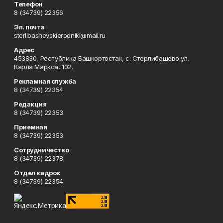
Телефон
8 (34739) 22356
Эл. почта
sterlibashevskierodniki@mail.ru
Адрес
453830, Республика Башкортостан, c. Стерлибашево,ул.
Карла Маркса, 102.
Рекламная служба
8 (34739) 22354
Редакция
8 (34739) 22353
Приемная
8 (34739) 22353
Сотрудничество
8 (34739) 22378
Отдел кадров
8 (34739) 22354