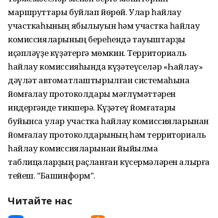
маршруттары буйлап йөрөй. Улар һайлау
участкаһының ябылыуын һәм участка һайлау
комиссияларының береһендә тауыштарҙы
иҫәпләүҙе күҙәтергә мөмкин. Территориаль
һайлау комиссияһында күҙәтеүселәр «Һайлау»
дәүләт автоматлаштырылған системаһына
йомғаҡлау протоколдары мәғлүмәттәрен
индергәнде тикшерә. Күҙәтеү йомғаҡтары
буйынса улар участка һайлау комиссияларынан
йомғаҡлау протоколдарының һәм территориаль
һайлау комиссияларынан йыйылма
таблицаларҙың раҫланған күсермәләрен алырға
тейеш. "Башинформ".
Читайте нас