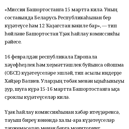
«Миссия Башҡортостанға 15 мартта килә. Уның
составында Беларусь Республикаһынан бер
күҙәтеүсе һәм 12 Ҡаҙағстан вәкиле бар», — тип
һөйләне Башҡортостан Үҙәк һайлау комиссияһы
рәйесе.
16 февралдән республикала Европала
хәүефһеҙлек һәм хеҙмәттәшлек буйынса ойошма
(ОБСЕ) күҙәтеүселәре эшләй, тип асыҡлыҡ индерҙе
Хәйҙәр Вәлиев. Уларҙың төбәк менән ҡыҙыҡһыныуы
ҙур, шуға күрә 15-16 мартта Башҡортостанға ҡыҫҡа
сроклы күҙәтеүселәр килә.
Үҙәк һайлау комиссияһынан хәбәр итеүҙәренсә,
тауыш биреү көнөндә халыҡ-ара күҙәтеүселәр
тәржемәселәр менән бергә мониторинг