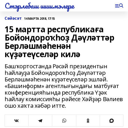
Стэрлебаш шишмэлере
Сәйәсәт
14 МАРТА 2018, 17:15
15 мартта республикаға
Бойондороҡһоҙ Дәүләттәр
Берләшмәһенән
күҙәтеүселәр килә
Башҡортостанда Рәсәй президентын
һайлауҙа Бойондороҡһоҙ Дәүләттәр
Берләшмәһенән күҙәтеүселәр эшләй.
«Башинформ» агентлығындағы матбуғат
конференцияһында республика Үҙәк
һайлау комиссияһы рәйесе Хәйҙәр Вәлиев
ошо хаҡта хәбәр итте.