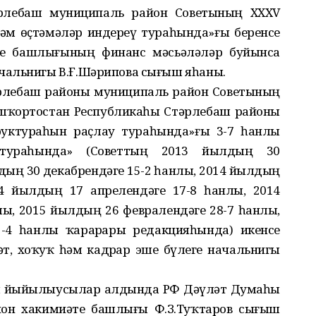
рлебаш муниципаль район Советының XXXV
әм өҫтәмәләр индереү тураһында»ғы беренсе
те башлығының финанс мәсьәләләр буйынса
чальнигы В.Ғ.Шәрипова сығыш яһаны.
рлебаш районы муниципаль район Советының
ашҡортостан Республикаһы Стәрлебаш районы
руктураһын раҫлау тураһында»ғы 3-7 һанлы
 тураһында» (Советтың 2013 йылдың 30
дың 30 декабрендәге 15-2 һанлы, 2014 йылдың
14 йылдың 17 апрелендәге 17-8 һанлы, 2014
ы, 2015 йылдың 26 февралендәге 28-7 һанлы,
-4 һанлы ҡарарҙары редакцияһында) икенсе
т, хоҡуҡ һәм кадрҙар эше бүлеге начальнигы
әм йыйылыусылар алдында РФ Дәүләт Думаһы
айон хакимиәте башлығы Ф.З.Туҡтаров сығыш