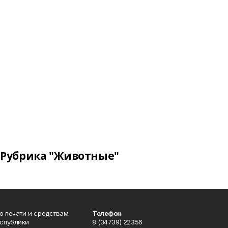
Рубрика "Животные"
о печати и средствам
Телефон
спублики
8 (34739) 22356