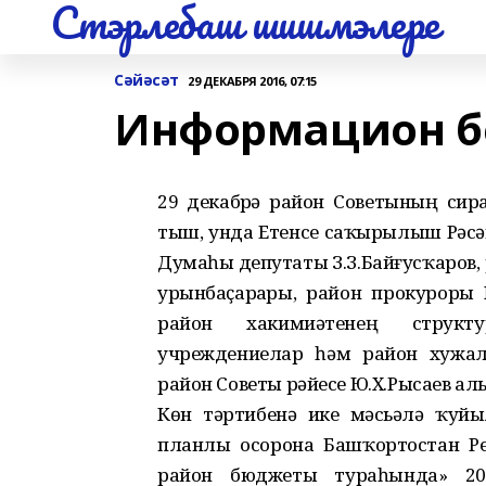
Стэрлебаш шишмэлере
Сәйәсәт
29 ДЕКАБРЯ 2016, 07:15
Информацион б
29 декабрҙә район Советының сир
тыш, унда Етенсе саҡырылыш Рә
Думаһы депутаты З.З.Байғусҡаров,
урынбаҫарҙары, район прокуроры
район хакимиәтенең структу
учреждениелар һәм район хужа
район Советы рәйесе Ю.Х.Рысаев алы
Көн тәртибенә ике мәсьәлә ҡуйы
планлы осорона Башҡортостан Р
район бюджеты тураһында» 20