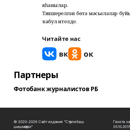
яһанылар.
Тикшерелгән бөтә мәсьәләләр буй
ҡабул ителде.
Читайте нас
Партнеры
Фотобанк журналистов РБ
© 2020-2026 Сайт издания "Стәрлебаш
Газета з
шишмәләре"
05.10.20