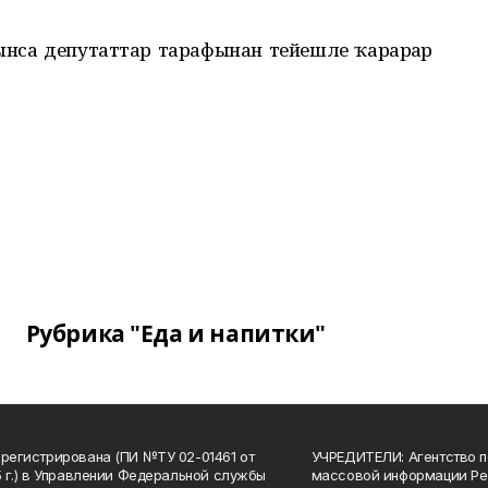
ынса депутаттар тарафынан тейешле ҡарарҙар
Рубрика "Еда и напитки"
арегистрирована (ПИ №ТУ 02-01461 от
УЧРЕДИТЕЛИ: Агентство п
15 г.) в Управлении Федеральной службы
массовой информации Ре