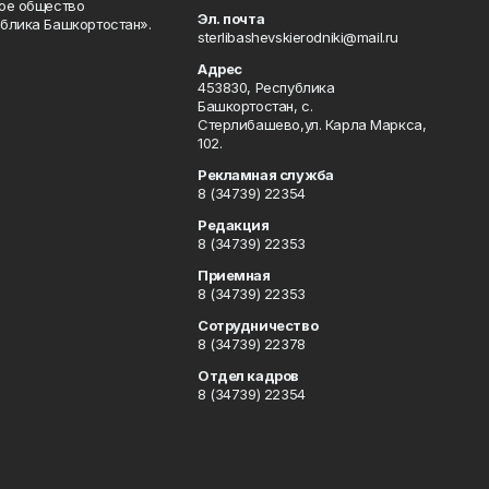
ое общество
Эл. почта
блика Башкортостан».
sterlibashevskierodniki@mail.ru
Адрес
453830, Республика
Башкортостан, c.
Стерлибашево,ул. Карла Маркса,
102.
Рекламная служба
8 (34739) 22354
Редакция
8 (34739) 22353
Приемная
8 (34739) 22353
Сотрудничество
8 (34739) 22378
Отдел кадров
8 (34739) 22354