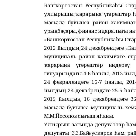
Башҡортостан Республикаһы Стә
ултырышы ҡарарына үҙгәрештәр һ
мәсьәлә буйынса район хакимиә
урынбаҫары, финанс идаралығы на
«Башҡортостан Республикаһы Стә
2012 йылдың 24 декабрендәге «Б
муниципаль район хакимиәте ст
ҡарарына үҙгәрештәр индереү
ғинуарындағы 4-6 һанлы, 2013 йыл
24 февралендәге 16-7 һанлы, 20
йылдың 24 декабрендәге 25-5 һанл
2015 йылдың 16 декабрендәге 35
мәсьәлә буйынса муниципаль хеҙмә
М.М.Йосопов сығыш яһаны.
Ултырыш аҙағында депутаттар һ
депутаты З.З.Байғусҡаров һәм р