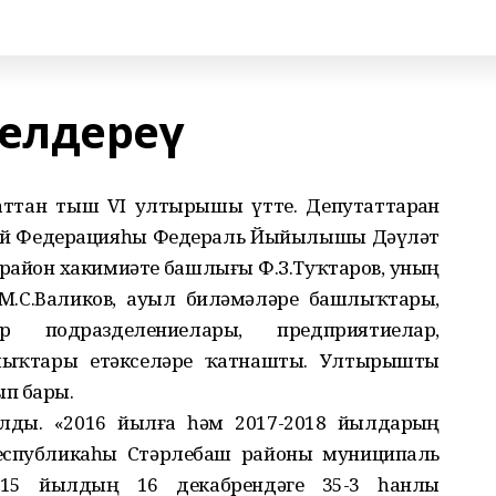
елдереү
аттан тыш VI ултырышы үтте. Депутаттарҙан
сәй Федерацияһы Федераль Йыйылышы Дәүләт
 район хакимиәте башлығы Ф.З.Туҡтаров, уның
 М.С.Валиков, ауыл биләмәләре башлыҡтары,
р подразделениелары, предприятиелар,
лыҡтары етәкселәре ҡатнашты. Ултырышты
п барҙы.
лды. «2016 йылға һәм 2017-2018 йылдарҙың
еспубликаһы Стәрлебаш районы муниципаль
15 йылдың 16 декабрендәге 35-3 һанлы