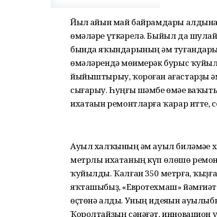
Йыл һайын май байрамдары алдына
өмәләре үткәрелә. Быйыл да шулай 
бында яҡындарының һәм туғандар
өмәләрендә мөһимерәк бурыс ҡуйыл
йыйыштырыу, ҡороған ағастарҙы һ
сығарыу. Һуңғы шәмбе өмәһе ваҡыт
ихатаһын ремонтларға ҡарар итте, с
Ауыл халҡының һәм ауыл биләмәһе
метрлы ихатаның күп өлөшө ремон
ҡуйылды. Ҡалған 350 метрға, ҡыҙғ
яҡташыбыҙ, «Евротехмаш» йәмғиәт
өҫтөнә алды. Уның идеяһын ауылыб
Ҡоролтайҙың сәнәғәт, инновацион ү