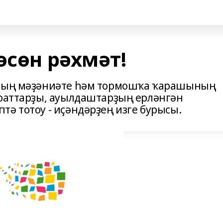
өсөн рәхмәт!
ҡтың мәҙәниәте һәм тормошҡа ҡарашының
яраттарҙы, ауылдаштарҙың ерләнгән
ә тотоу - иҫәндәрҙең изге бурысы.