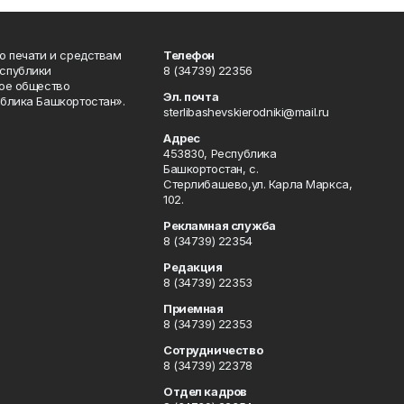
о печати и средствам
Телефон
спублики
8 (34739) 22356
ое общество
Эл. почта
блика Башкортостан».
sterlibashevskierodniki@mail.ru
Адрес
453830, Республика
Башкортостан, c.
Стерлибашево,ул. Карла Маркса,
102.
Рекламная служба
8 (34739) 22354
Редакция
8 (34739) 22353
Приемная
8 (34739) 22353
Сотрудничество
8 (34739) 22378
Отдел кадров