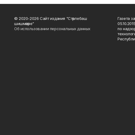
© 2020-2026 Сайт издания "Стәрлебаш
Газета з
шишмәләре"
05.10.20
Об использовании персональных данных
по надзо
технолог
Республи