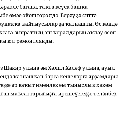
Кәрәкле бағана, таҡта кеүек башҡа
бе өмәһе ойошторолдо. Берәү ҙә ситтә
ға ҡунаҡҡа ҡайтыусылар ҙа ҡатнашты. Өс көндә
аҡсаға зыяраттың эш ҡоралдарын һаҡлау өсөн
ағы юл ремонтланды.
 Шакир улына һәм Хәлил Хәләф улына, ауыл
әһендә ҡатнашҡан барса кешеләргә ярҙамдары
геҙҙә һәр ваҡыт именлек һәм тыныслыҡ хөкөм
ҡуйған маҡсаттарығыҙға ирешеүегеҙҙе теләйбеҙ.