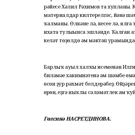
рәйесе Хәлил Рәхимов та хупланы. 
материалдар килтерелгәс, йәнә шәм
ҡалманы. Өлкәне лә, кесеһе лә, ял
ихата тулыһынса эшләнде. Ҡалған 
келәт төҙөлдө һәм мәктәп урамынд
Барлыҡ ауыл халҡы исеменән Илгиз
биләмәһе хакимиәтенә һәм шәмбе өм
өсөн ҙур рәхмәт белдерәбеҙ. Өйҙәре
һөрһөн, һеҙгә ныҡлы сәләмәтлек һәм 
Гөлсинә НАСРЕТДИНОВА.