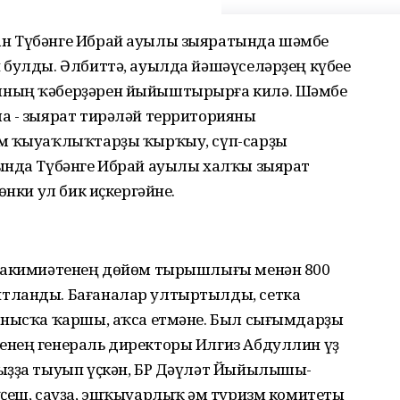
н Түбәнге Ибрай ауылы зыяратында шәмбе
булды. Әлбиттә, ауылда йәшәүселәрҙең күбеһе
ының ҡәберҙәрен йыйыштырырға килә. Шәмбе
а - зыярат тирәләй территорияны
әм ҡыуаҡлыҡтарҙы ҡырҡыу, сүп-сарҙы
ында Түбәнге Ибрай ауылы халҡы зыярат
өнки ул бик иҫкергәйне.
 хакимиәтенең дөйөм тырышлығы менән 800
тланды. Бағаналар ултыртылды, сетка
анысҡа ҡаршы, аҡса етмәне. Был сығымдарҙы
енең генераль директоры Илгиз Абдуллин үҙ
ыҙҙа тыуып үҫкән, БР Дәүләт Йыйылышы-
ҫеш, сауҙа, эшҡыуарлыҡ һәм туризм комитеты