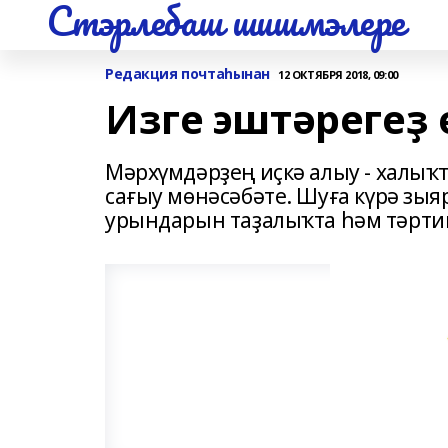
Стэрлебаш шишмэлере
Редакция почтаһынан
12 ОКТЯБРЯ 2018, 09:00
Изге эштәрегеҙ 
Мәрхүмдәрҙең иҫкә алыу - халы
сағыу мөнәсәбәте. Шуға күрә зы
урындарын таҙалыҡта һәм тәртипт