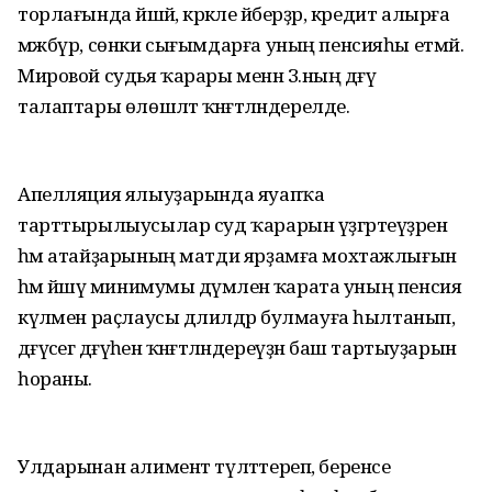
торлағында йәшәй, кәрәкле әйберҙәр, кредит алырға
мәжбүр, сөнки сығымдарға уның пенсияһы етмәй.
Мировой судья ҡарары менән З.ның дәғүә
талаптары өлөшләтә ҡәнәғәтләндерелде.
Апелляция ялыуҙарында яуапҡа
тарттырылыусылар суд ҡарарын үҙгәртеүҙәрен
һәм атайҙарының матди ярҙамға мохтажлығын
һәм йәшәү минимумы дәүмәленә ҡарата уның пенсия
күләмен раҫлаусы дәлилдәр булмауға һылтанып,
дәғүәсегә дәғүәһен ҡәнәғәтләндереүҙән баш тартыуҙарын
һораны.
Улдарынан алимент түләттереп, беренсе