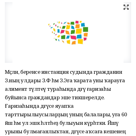
Мәҫәлән, беренсе инстанция судында гражданин
З.ның улдары З.Ф һәм З.Эға ҡарата уны ҡарауға
алимент түләтеү тураһында дәғүә ғаризаһы
буйынса граждандар эше тикшерелде.
Ғаризаһында дәғүәсе яуапҡа
тарттырылыусыларҙың уның балалары, уға 60
йәш һәм ул эшкә һәләтһеҙ булыуын күрһәткән. Йәшәү
урыны булмағанлыҡтан, дәғүәсе аҡсаға кешенең