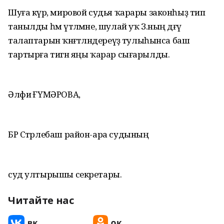
Шуға күрә, мировой судья ҡарары законһыҙ тип
танылды һәм үтәлмәне, шулай уҡ З.ның дәғүә
талаптарын ҡәнәғәтләндереүҙә тулыһынса баш
тартырға тигән яңы ҡарар сығарылды.
Әлфиә ҒҮМӘРОВА,
БР Стәрлебаш район-ара судының
суд ултырышы секретары.
Читайте нас