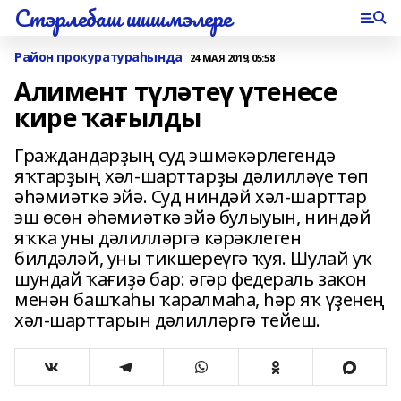
Стэрлебаш шишмэлере
Район прокуратураһында
24 МАЯ 2019, 05:58
Алимент түләтеү үтенесе
кире ҡағылды
Граждандарҙың суд эшмәкәрлегендә
яҡтарҙың хәл-шарттарҙы дәлилләүе төп
әһәмиәткә эйә. Суд ниндәй хәл-шарттар
эш өсөн әһәмиәткә эйә булыуын, ниндәй
яҡҡа уны дәлилләргә кәрәклеген
билдәләй, уны тикшереүгә ҡуя. Шулай уҡ
шундай ҡағиҙә бар: әгәр федераль закон
менән башҡаһы ҡаралмаһа, һәр яҡ үҙенең
хәл-шарттарын дәлилләргә тейеш.