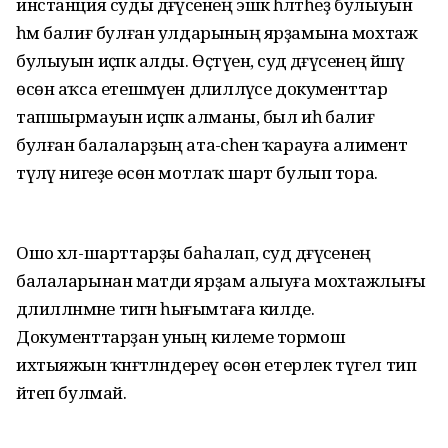
инстанция суды дәғүәсенең эшкә һәләтһеҙ булыуын
һәм балиғ булған улдарының ярҙамына мохтаж
булыуын иҫәпкә алды. Өҫтәүенә, суд дәғүәсенең йәшәү
өсөн аҡса етешмәүен дәлилләүсе документтар
тапшырмауын иҫәпкә алманы, был иһә балиғ
булған балаларҙың ата-әсәһен ҡарауға алимент
түләү нигеҙе өсөн мотлаҡ шарт булып тора.
Ошо хәл-шарттарҙы баһалап, суд дәғүәсенең
балаларынан матди ярҙам алыуға мохтажлығы
дәлилләнмәне тигән һығымтаға килде.
Документтарҙан уның килеме тормош
ихтыяжын ҡәнәғәтләндереү өсөн етерлек түгел тип
әйтеп булмай.