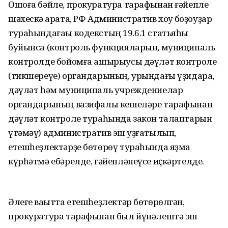
Ошоға бәйле, прокуратура тарафынан ғәйепле
шәхескә ҡарата, РФ Административ хоҡуҡ боҙоуҙар
тураһындағаы кодекстың 19.6.1 статьяһы
буйынса (контроль функцияларын, муниципаль
контролде бойомға ашырыусы дәүләт контроле
(тикшереүе) органдарының, урындағы үҙидара,
дәүләт һәм муниципаль учреждениелар
органдарының вазифалы кешеләре тарафынан
дәүләт контроле тураһында закон талаптарын
үтәмәү) административ эш ҡуҙғатылып,
етешһеҙлектәрҙе бөтөрөү тураһында яҙма
күрһәтмә ебәрелде, ғәйепләнеүсе иҫкәртелде.
Әлеге ваҡытта етешһеҙлектәр бөтөрөлгән,
прокуратура тарафынан был йүнәлештә эш