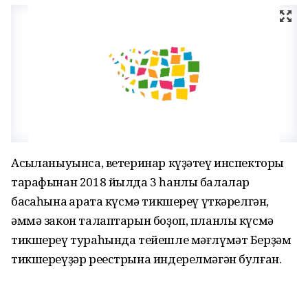
Асыҡланыуынса, ветеринар күҙәтеү инспекторы
тарафынан 2018 йылда 3 һанлы балалар
баҡсаһына ҡарата күсмә тикшереү үткәрелгән,
әммә закон талаптарын боҙоп, планлы күсмә
тикшереү тураһында тейешле мәғлүмәт Берҙәм
тикшереүҙәр реестрына индерелмәгән булған.