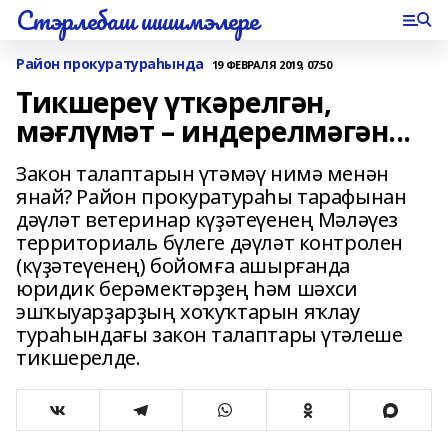
Стэрлебаш шишмэлере
Район прокуратураһында
19 ФЕВРАЛЯ 2019, 07:50
Тикшереү үткәрелгән,
мәғлүмәт – индерелмәгән...
Закон талаптарын үтәмәү нимә менән
янай? Район прокуратураһы тарафынан
дәүләт ветеринар күҙәтеүенең Мәләүез
территориаль бүлеге дәүләт контролен
(күҙәтеүенең) бойомға ашырғанда
юридик берәмектәрҙең һәм шәхси
эшҡыуарҙарҙың хоҡуҡтарын яҡлау
тураһындағы закон талаптары үтәлеше
тикшерелде.