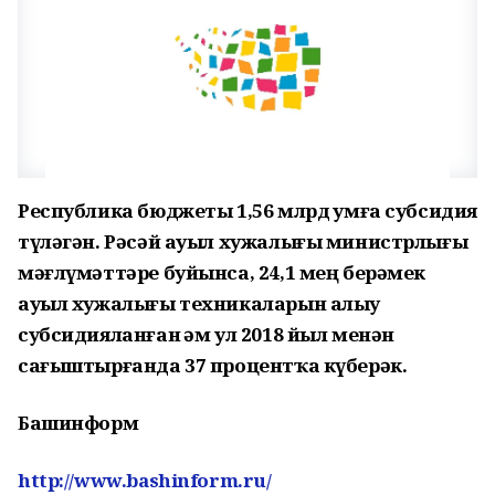
Республика бюджеты 1,56 млрд һумға субсидия
түләгән. Рәсәй ауыл хужалығы министрлығы
мәғлүмәттәре буйынса, 24,1 мең берәмек
ауыл хужалығы техникаларын алыу
субсидияланған һәм ул 2018 йыл менән
сағыштырғанда 37 процентҡа күберәк.
Башинформ
http://www.bashinform.ru/