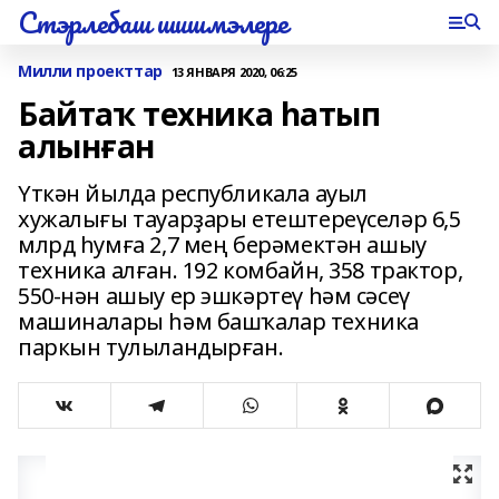
Стэрлебаш шишмэлере
Милли проекттар
13 ЯНВАРЯ 2020, 06:25
Байтаҡ техника һатып
алынған
Үткән йылда республикала ауыл
хужалығы тауарҙары етештереүселәр 6,5
млрд һумға 2,7 мең берәмектән ашыу
техника алған. 192 комбайн, 358 трактор,
550-нән ашыу ер эшкәртеү һәм сәсеү
машиналары һәм башҡалар техника
паркын тулыландырған.