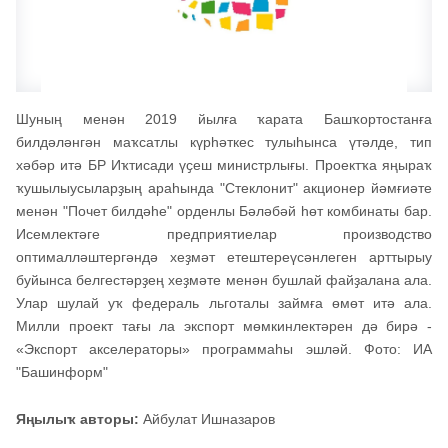
Шуның менән 2019 йылға ҡарата Башҡортостанға
билдәләнгән маҡсатлы күрһәткес тулыһынса үтәлде, тип
хәбәр итә БР Иҡтисади үҫеш министрлығы. Проектҡа яңыраҡ
ҡушылыусыларҙың араһында "Стеклонит" акционер йәмғиәте
менән "Почет билдәһе" орденлы Бәләбәй һөт комбинаты бар.
Исемлектәге предприятиелар производство
оптималләштергәндә хеҙмәт етештереүсәнлеген арттырыу
буйынса белгестәрҙең хеҙмәте менән бушлай файҙалана ала.
Улар шулай уҡ федераль льготалы займға өмөт итә ала.
Милли проект тағы ла экспорт мөмкинлектәрен дә бирә -
«Экспорт акселераторы» программаһы эшләй. Фото: ИА
"Башинформ"
Яңылыҡ авторы:
Айбулат Ишназаров