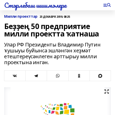
Стэрлебаш шишмэлере
Милли проекттар
23 ДЕКАБРЯ 2019, 08:25
Беҙҙең 50 предприятие
милли проектта ҡатнаша
Улар РФ Президенты Владимир Путин
ҡушыуы буйынса эшләнгән хеҙмәт
етештереүсәнлеген арттырыу милли
проектына ингән.