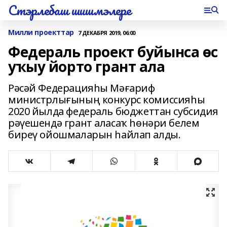
Стэрлебаш шишмэлере
Милли проекттар
7 ДЕКАБРЯ 2019, 06:00
Федераль проект буйынса өс
уҡыу йорто грант ала
Рәсәй Федерацияһы Мәғариф
министрлығының конкурс комиссияһы
2020 йылда федераль бюджеттан субсидия
рәүешендә грант аласаҡ һөнәри белем
биреү ойошмаларын һайлап алды.