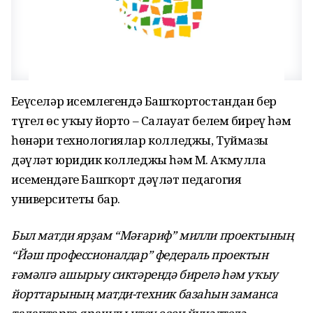
Еңеүселәр исемлегендә Башҡортостандан бер
түгел өс уҡыу йорто – Салауат белем биреү һәм
һөнәри технологиялар колледжы, Туймазы
дәүләт юридик колледжы һәм М. Аҡмулла
исемендәге Башҡорт дәүләт педагогия
университеты бар.
Был матди ярҙам “Мәғариф” милли проектының
“Йәш профессионалдар” федераль проектын
ғәмәлгә ашырыу сиктәрендә бирелә һәм уҡыу
йорттарының матди-техник базаһын заманса