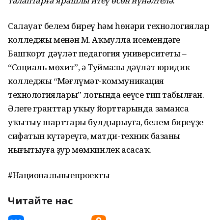
талаптарға ярашлы итеү өсөн йүнәлтелә.
Салауат белем биреү һәм һөнәри технологиялар
колледжы менән М. Аҡмулла исемендәге
Башҡорт дәүләт педагогия университеты –
“Социаль мөхит”, ә Туймазы дәүләт юридик
колледжы “Мәғлүмәт-коммуникация
технологиялары” лотында еңеүсе тип табылған.
Әлеге гранттар уҡыу йорттарында заманса
уҡытыу шарттары булдырыуға, белем биреүҙең
сифатын күтәреүгә, матди-техник базаны
нығытыуға ҙур мөмкинлек асасаҡ.
#Национальныепроекты
Читайте нас