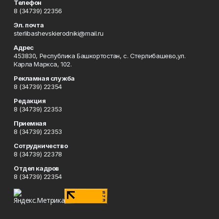
Телефон
8 (34739) 22356
Эл. почта
sterlibashevskierodniki@mail.ru
Адрес
453830, Республика Башкортостан, c. Стерлибашево,ул.
Карла Маркса, 102.
Рекламная служба
8 (34739) 22354
Редакция
8 (34739) 22353
Приемная
8 (34739) 22353
Сотрудничество
8 (34739) 22378
Отдел кадров
8 (34739) 22354