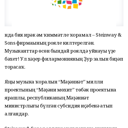
нда бик һирәк һәм ҡиммәтле ҡорамал – Steinway &
Sons фирмаһының рояле килтерелгән.
Музыканттар өсөн бындай роялдә уйнауы үҙе
бәхет! Ул хәҙер филармонияның Ҙур залын биҙәп
торасаҡ.
Яңы музыка ҡоралын “Мәҙәниәт” милли
проектының “Мәҙәни мөхит” төбәк проектына
ярашлы, республиканың Мәҙәниәт
министрлығы бүлгән субсидия иҫәбенә һатып
алғандар.