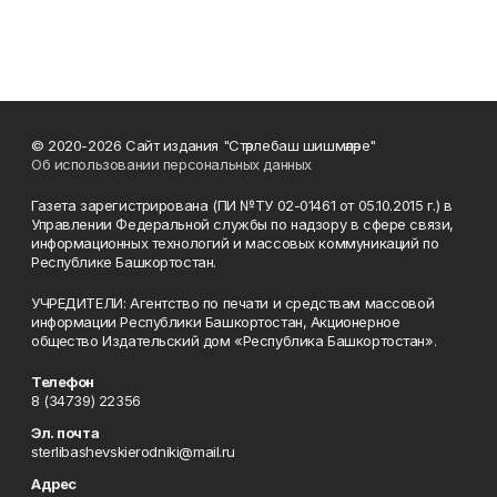
© 2020-2026 Сайт издания "Стәрлебаш шишмәләре"
Об использовании персональных данных
Газета зарегистрирована (ПИ №ТУ 02-01461 от 05.10.2015 г.) в
Управлении Федеральной службы по надзору в сфере связи,
информационных технологий и массовых коммуникаций по
Республике Башкортостан.
УЧРЕДИТЕЛИ: Агентство по печати и средствам массовой
информации Республики Башкортостан, Акционерное
общество Издательский дом «Республика Башкортостан».
Телефон
8 (34739) 22356
Эл. почта
sterlibashevskierodniki@mail.ru
Адрес