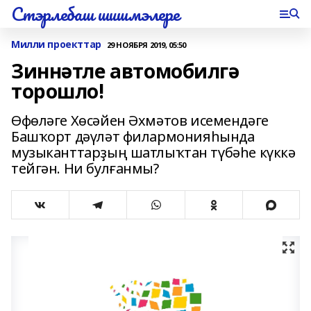
Стэрлебаш шишмэлере
Милли проекттар
29 НОЯБРЯ 2019, 05:50
Зиннәтле автомобилгә
торошло!
Өфөләге Хөсәйен Әхмәтов исемендәге
Башҡорт дәүләт филармонияһында
музыканттарҙың шатлыҡтан түбәһе күккә
тейгән. Ни булғанмы?