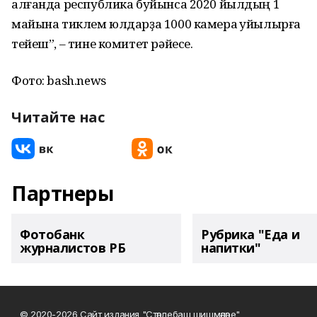
алғанда республика буйынса 2020 йылдың 1
майына тиклем юлдарҙа 1000 камера ҡуйылырға
тейеш”, – тине комитет рәйесе.
Фото: bash.news
Читайте нас
Партнеры
Фотобанк
Рубрика "Еда и
журналистов РБ
напитки"
© 2020-2026 Сайт издания "Стәрлебаш шишмәләре"