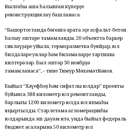
йылғаһы аша һалынған күперҙе
реконструкциялау башланасаҡ.
“Башҡортостанда бөгөнгә ҡарата эҫе асфальт-бетон
һалыу эштәре тамамланды. 20 объектта барьер
сикләүҙәре ҡуйыла, терморазметка буяйҙар, юл
билдәләре ҡуялар һәм биләмәләрҙе тәртипкә
килтерәләр. Был эштәр 30 ноябрҙә
тамамланасаҡ”, – тине Тимур Мөхәмәтйәнов.
Быйыл “Хәүефһеҙ һәм сифатлы юлдар” проекты
буйынса 388 километр юл ремонтланды,
барлығы 1200 километр юлда юл япмаһы
яңыртылды. Стәрлетамаҡ агломерацияһы
юлдарында эш дауам итә, унда быйыл федераль
бюджет аҡсаларына 50 километр юл