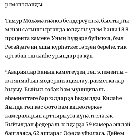
ремонтланды.
Тимур Мөхәмәтйәнов белдереүенсә, былтырғы
менән сағыштырғанда юлдағы үлем һаны 18,8
процентҡа кәмене. Уның һүҙҙәре буйынса, был
Рәсәйҙәге иң яҡшы күрһәткестәрҙең береһе, тик
артабан эшләйһе урындар ҙа күп.
“Авариялар һанын кәметеүҙең төп элементы –
юл япмаһын модернизациялау, разметкалар
һыҙыу. Быйыл төбәк һәм муниципаль
әһәмиәттәге бар юлдар ҙа һыҙылды. Киләһе
йылда төп көс фото һәм видеотеркәү
камераларын арттырыуға йүнәлтеләсәк.
Быйылдан федераль юлдарҙа 59 камера эшләй
башлаясаҡ, 62 аппарат Өфөлә ҡуйыласаҡ. Дөйөм