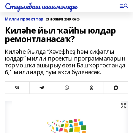
Стэрлебаш шишмэлере
Милли проекттар
23 НОЯБРЯ 2019, 06:05
Киләһе йыл ҡайһы юлдар
ремонтланасаҡ?
Киләһе йылда “Хәүефһеҙ һәм сифатлы
юлдар” милли проекты программаларын
тормошҡа ашырыу өсөн Башҡортостанда
6,1 миллиард һум аҡса бүленәсәк.