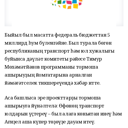
Быйыл был маҡсатта федераль бюджеттан 5
миллирд һум бүленгәйне. Был турала бөгөн
республиканың транспорт һәм юл хужалығы
буйынса дәүләт комитеты рәйесе Тимур
Мөхәмәтйәнов программаны тормошҡа
ашырыуҙың йомғаҡтарына арналған
йәмәғәтселек тикшереүендә хәбәр итте.
Аҡса башлыса эре проекттарҙы тормошҡа
ашырыуға йүнәлтелә: Өфөнөң транспорт
юлдарын үҫтереү – был ҡалаға көньяҡтан инеү һәм
Ағиҙел аша күпер төҙөүҙе дауам итеү.