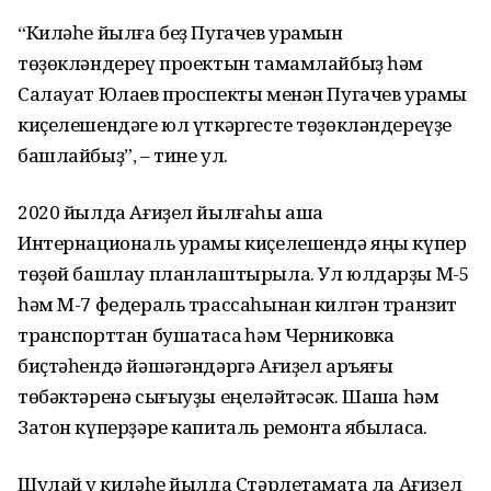
“Киләһе йылға беҙ Пугачев урамын
төҙөкләндереү проектын тамамлайбыҙ һәм
Салауат Юлаев проспекты менән Пугачев урамы
киҫелешендәге юл үткәргесте төҙөкләндереүҙе
башлайбыҙ”, – тине ул.
2020 йылда Ағиҙел йылғаһы аша
Интернациональ урамы киҫелешендә яңы күпер
төҙөй башлау планлаштырыла. Ул юлдарҙы М-5
һәм М-7 федераль трассаһынан килгән транзит
транспорттан бушатасаҡ һәм Черниковка
биҫтәһендә йәшәгәндәргә Ағиҙел аръяғы
төбәктәренә сығыуҙы еңеләйтәсәк. Шаҡша һәм
Затон күперҙәре капиталь ремонтҡа ябыласаҡ.
Шулай уҡ киләһе йылда Стәрлетамаҡта ла Ағиҙел