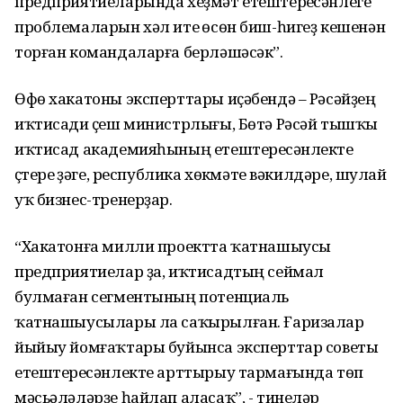
предприятиеларында хеҙмәт етештереүсәнлеге
проблемаларын хәл итеү өсөн биш-һигеҙ кешенән
торған командаларға берләшәсәк”.
Өфө хакатоны эксперттары иҫәбендә – Рәсәйҙең
иҡтисади үҫеш министрлығы, Бөтә Рәсәй тышҡы
иҡтисад академияһының етештереүсәнлекте
үҫтереү үҙәге, республика хөкүмәте вәкилдәре, шулай
уҡ бизнес-тренерҙар.
“Хакатонға милли проектта ҡатнашыусы
предприятиелар ҙа, иҡтисадтың сеймал
булмаған сегментының потенциаль
ҡатнашыусылары ла саҡырылған. Ғаризалар
йыйыу йомғаҡтары буйынса эксперттар советы
етештереүсәнлекте арттырыу тармағында төп
мәсьәләләрҙе һайлап аласаҡ”, - тинеләр