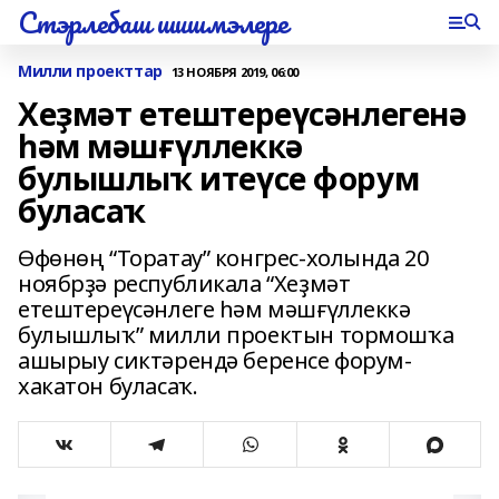
Стэрлебаш шишмэлере
Милли проекттар
13 НОЯБРЯ 2019, 06:00
Хеҙмәт етештереүсәнлегенә
һәм мәшғүллеккә
булышлыҡ итеүсе форум
буласаҡ
Өфөнөң “Торатау” конгрес-холында 20
ноябрҙә республикала “Хеҙмәт
етештереүсәнлеге һәм мәшғүллеккә
булышлыҡ” милли проектын тормошҡа
ашырыу сиктәрендә беренсе форум-
хакатон буласаҡ.