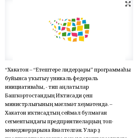
“Хакатон – “Етештереү лидерҙары” программаһы
буйынса уҡытыу уникаль федераль
инициативаһы, - тип аңлатылар
Башҡортостандың Иҡтисади үҫеш
министрлығының мәғлүмәт хеҙмәтендә. –
Хакатон иҡтисадтың сеймал булмаған
сегментындағы предприятиеларҙың топ-
менеджерҙарына йүнәлтелгән. Улар үҙ