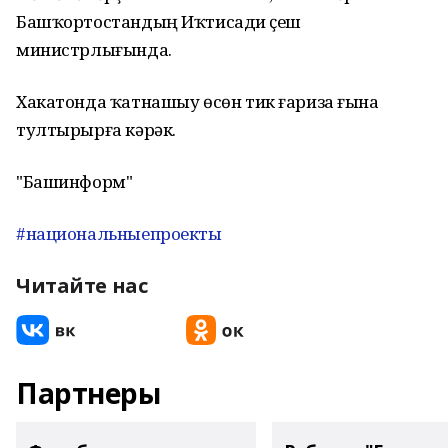
Башҡортостандың Иҡтисади үҫеш
министрлығында.
Хакатонда ҡатнашыу өсөн тик ғариза ғына
тултырырға кәрәк.
"Башинформ"
#национальныепроекты
Читайте нас
Партнеры