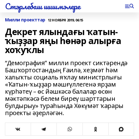
Стэрлебаш шишмэлере
Милли проекттар
12 НОЯБРЯ 2019, 06:15
Декрет ялындағы ҡатын-
ҡыҙҙар яңы һөнәр алырға
хоҡуҡлы
“Демография” милли проект сиктәрендә
Башҡортостандың Ғаилә, хеҙмәт һәм
халыҡты социаль яҡлау министрлығы
«Ҡатын-ҡыҙҙар мәшғүллегенә ярҙам
күрһәтеү – өс йәшкәсә балалар өсөн
мәктәпкәсә белем биреү шарттарын
булдырыу» тураһында Хөкүмәт ҡарары
проекты әҙерләгән.