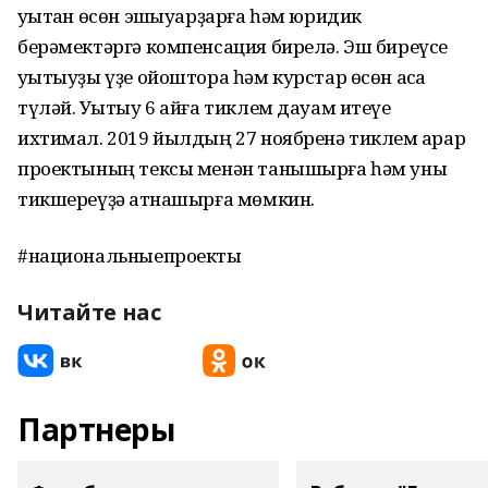
уҡытҡан өсөн эшҡыуарҙарға һәм юридик
берәмектәргә компенсация бирелә. Эш биреүсе
уҡытыуҙы үҙе ойоштора һәм курстар өсөн аҡса
түләй. Уҡытыу 6 айға тиклем дауам итеүе
ихтимал. 2019 йылдың 27 ноябренә тиклем ҡарар
проектының тексы менән танышырға һәм уны
тикшереүҙә ҡатнашырға мөмкин.
#национальныепроекты
Читайте нас
Партнеры