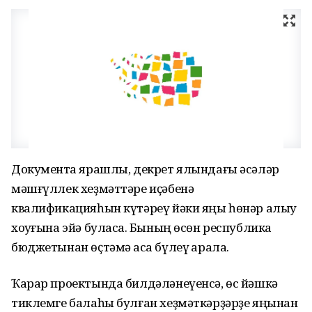
Документҡа ярашлы, декрет ялындағы әсәләр
мәшғүллек хеҙмәттәре иҫәбенә
квалификацияһын күтәреү йәки яңы һөнәр алыу
хоҡуғына эйә буласаҡ. Бының өсөн республика
бюджетынан өҫтәмә аҡса бүлеү ҡарала.
Ҡарар проектында билдәләнеүенсә, өс йәшкә
тиклемге балаһы булған хеҙмәткәрҙәрҙе яңынан