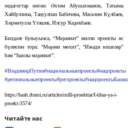
педагогтар ингән: Әхтәм Абушахманов, Татьяна
Хәйбуллина, Таңсулпан Бабичева, Мәсәлим Күлбаев,
Хөрмәтулла Үтәшев, Илсур Ҡаҙаҡбаев.
Билдәле булыуынса, “Мәҙәниәт” милли проекты өс
бүлектән тора: “Мәҙәни мөхит”, “Ижади кешеләр”
һәм “Һанлы мәҙәниәт”.
#ВладимирПутин
#национальныепроекты
#нацпроекты
#региональныепроекты
#регпроекты
#нацпроектыБашко
https://bash.rbsmi.ru/articles/milli-proekttar/I-tibar-ya-i-
proekt-3574/
Читайте нас