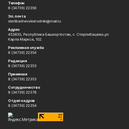
Телефон
8 (34739) 22356
Эл. почта
sterlibashevskierodniki@mail.ru
Адрес
453830, Республика Башкортостан, c. Стерлибашево,ул.
Карла Маркса, 102.
Рекламная служба
8 (34739) 22354
Редакция
8 (34739) 22353
Приемная
8 (34739) 22353
Сотрудничество
8 (34739) 22378
Отдел кадров
8 (34739) 22354