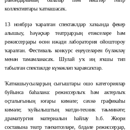
коллективтары ҡатнашасаҡ.
13 ноябрҙә ҡаралған спектаклдәр хаҡында фекер
алышыу, һәүәҫкәр театрҙарҙың етәкселәре һәм
режиссерҙары өсөн ижади лаборатория ойоштороу
ҡаралған. Фестиваль конкурс еңеүселәрен бүләкләү
менән тамамланасаҡ. Шулай уҡ иң яҡшы тип
табылған спектаклде күмәкләп ҡараясаҡтар.
Ҡатнашыусыларҙың сығыштары ошо категориялар
буйынса баһалана: режиссерлыҡ һәм актерлыҡ
оҫталығының юғары кимәле; сәхнә графикаһы
кимәле; ҡуйылыштың матди-техник тәьминәте;
драматургия материалын һайлау һ.б. Жюри
составына театр тәнҡитселәре, блдәле режиссерҙар,