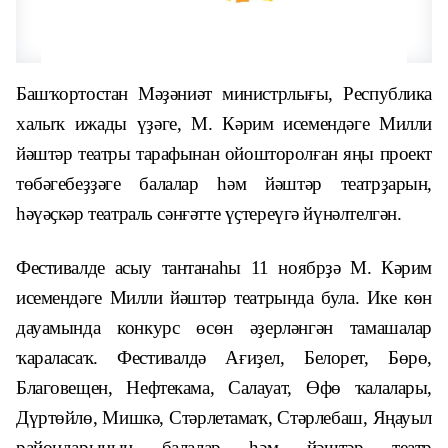
Башҡортостан Мәҙәниәт министрлығы, Республика
халыҡ ижады үҙәге, М. Кәрим исемендәге Милли
йәштәр театры тарафынан ойошторолған яңы проект
төбәгебеҙҙәге балалар һәм йәштәр театрҙарын,
һәүәҫкәр театраль сәнғәтте үҫтереүгә йүнәлтелгән.
Фестивалде асыу тантанаһы 11 ноябрҙә М. Кәрим
исемендәге Милли йәштәр театрында була. Ике көн
дауамында конкурс өсөн әҙерләнгән тамашалар
ҡараласаҡ. Фестивалдә Ағиҙел, Белорет, Бөрө,
Благовещен, Нефтекама, Салауат, Өфө ҡалалары,
Дүртөйлө, Мишкә, Стәрлетамаҡ, Стәрлебаш, Яңауыл
райондарының балалар һәм йәштәр театр