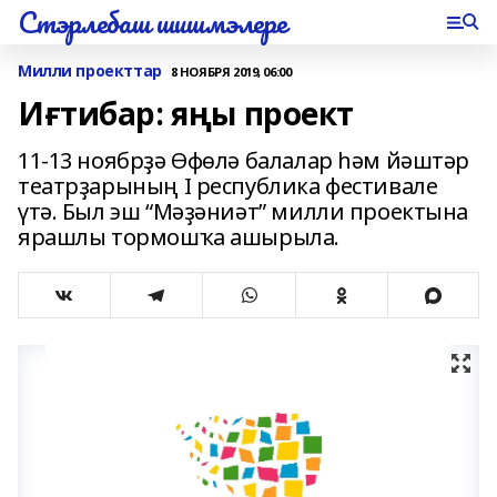
Стэрлебаш шишмэлере
Милли проекттар
8 НОЯБРЯ 2019, 06:00
Иғтибар: яңы проект
11-13 ноябрҙә Өфөлә балалар һәм йәштәр
театрҙарының I республика фестивале
үтә. Был эш “Мәҙәниәт” милли проектына
ярашлы тормошҡа ашырыла.