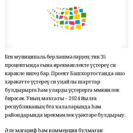
Бөгөн муниципаль берләшмәләрҙең тик 35
процентында ғына ирекмәнлекте үҫтереү өсөн
кәрәкле нигеҙ бар. Проект Башҡортостанда ошо
хәрәкәтте үҫтереү өсөн уңайлы шарттар
булдырырға һәм уларҙы үҫтерергә мөмкинлек
бирәсәк. Уның маҡсаты – 2024 йылға
республиканың бөтә ҡалаларында һәм
райондарында ирекмәнлек үҙәктәре булдырыу.
Әле мәғариф һәм коммерция булмаған