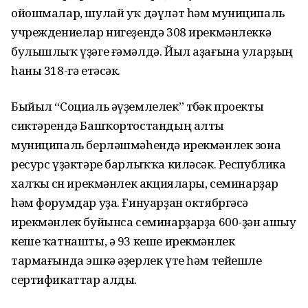
ойошмалар, шулай уҡ дәүләт һәм муниципаль
учреждениелар нигеҙендә 308 ирекмәнлеккә
булышлыҡ үҙәге ғәмәлдә. Йыл аҙағына уларҙың
һаны 318-гә етәсәк.
Быйыл “Социаль әүҙемлелек” төбәк проекты
сиктәрендә Башҡортостандың алты
муниципаль берләшмәһендә ирекмәнлек зона
ресурс үҙәктәре барлыҡҡа киләсәк. Республика
халҡы өсөн ирекмәнлек акциялары, семинарҙар
һәм форумдар уҙа. Ғинуарҙан октябргәсә
ирекмәнлек буйынса семинарҙарҙа 600-ҙән ашыу
кеше ҡатнашты, ә 93 кеше ирекмәнлек
тармағында эшкә әҙерлек үте һәм тейешле
сертификаттар алды.