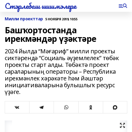
Стэрлебаш шишмэлере
Милли проекттар
5 НОЯБРЯ 2019, 10:55
Башҡортостанда
ирекмәндәр үҙәктәре
2024 йылда “Мәғариф” милли проекты
сиктәрендә “Социаль әүҙемлелек” төбәк
проекты старт алды. Төбәктә проект
сараларының операторы – Республика
ирекмәнлек хәрәкәте һәм йәштәр
инициативаларына булышлыҡ ресурс
үҙәге.