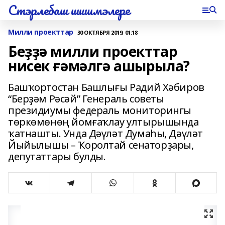
Стэрлебаш шишмэлере
Милли проекттар
30 ОКТЯБРЯ 2019, 01:18
Беҙҙә милли проекттар
нисек ғәмәлгә ашырыла?
Башҡортостан Башлығы Радий Хәбиров
“Берҙәм Рәсәй” Генераль советы
президиумы федераль мониторингы
төркөмөнөң йомғаҡлау ултырышында
ҡатнашты. Унда Дәүләт Думаһы, Дәүләт
Йыйылышы – Ҡоролтай сенаторҙары,
депутаттары булды.