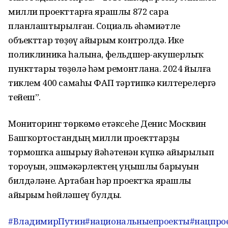
милли проекттарға ярашлы 872 сара
планлаштырылған. Социаль әһәмиәтле
объекттар төҙөү айырым контролдә. Ике
поликлиника һалына, фельдшер-акушерлыҡ
пункттары төҙөлә һәм ремонтлана. 2024 йылға
тиклем 400 самаһы ФАП тәртипкә килтерелергә
тейеш”.
Мониторинг төркөмө етәксеһе Денис Москвин
Башҡортостандың милли проекттарҙы
тормошҡа ашырыу йәһәтенән күпкә айырылып
тороуын, эшмәкәрлектең уңышлы барыуын
билдәләне. Артабан һәр проектҡа ярашлы
айырым һөйләшеү булды.
#ВладимирПутин
#национальныепроекты
#нацпро