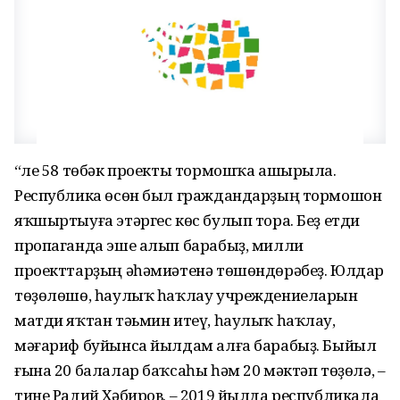
“Әле 58 төбәк проекты тормошҡа ашырыла.
Республика өсөн был граждандарҙың тормошон
яҡшыртыуға этәргес көс булып тора. Беҙ етди
пропаганда эше алып барабыҙ, милли
проекттарҙың әһәмиәтенә төшөндөрәбеҙ. Юлдар
төҙөлөшө, һаулыҡ һаҡлау учреждениеларын
матди яҡтан тәьмин итеү, һаулыҡ һаҡлау,
мәғариф буйынса йылдам алға барабыҙ. Быйыл
ғына 20 балалар баҡсаһы һәм 20 мәктәп төҙөлә, –
тине Радий Хәбиров. – 2019 йылда республикала