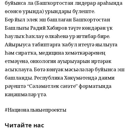
буйынса ла (Башҡортостан лидерҙар араһында
өсөнсө урында) урындарҙы бүлеште.
Бер йыл элек эш башлаған Башҡортостан
Башлығы Радий Хәбиров тәүге көндәрҙән үк
һаулыҡ һаҡлау өлкәһенә ҙур иғтибар бирҙе.
Айырыуса табиптарға ҡабул итеүгә яҙылыуға
һәм сиратҡа, медицина хеҙмәткәрҙәренең
етмәүенә, онкология ауырыуҙарын иртәрәк
асыҡлауға. Бөтә көнүҙәк мәсьәләләр буйынса эш
башланды. Республика Хөкүмәтендә даими
рәүештә “Сәләмәтлек сәғәте” форматында
кәңәшмәләр үтә.
#Национальныепроекты
Читайте нас