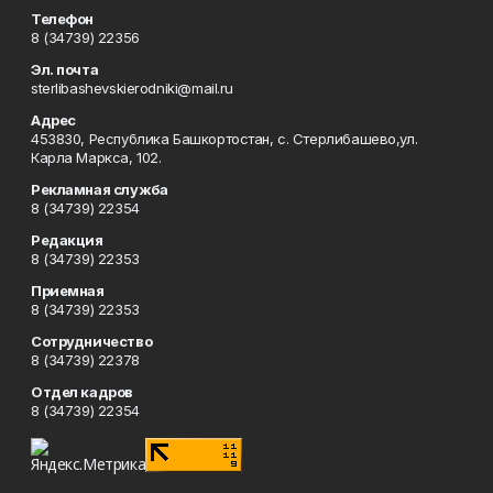
Телефон
8 (34739) 22356
Эл. почта
sterlibashevskierodniki@mail.ru
Адрес
453830, Республика Башкортостан, c. Стерлибашево,ул.
Карла Маркса, 102.
Рекламная служба
8 (34739) 22354
Редакция
8 (34739) 22353
Приемная
8 (34739) 22353
Сотрудничество
8 (34739) 22378
Отдел кадров
8 (34739) 22354