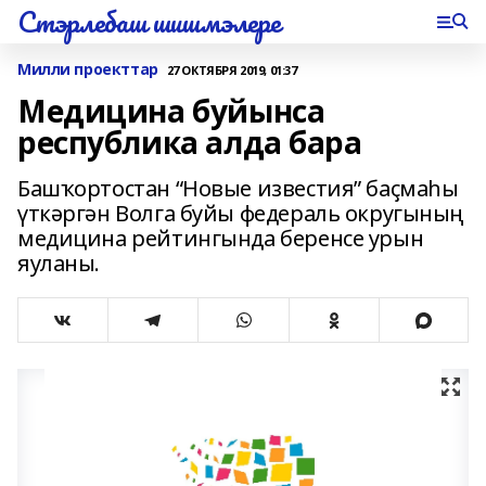
Стэрлебаш шишмэлере
Милли проекттар
27 ОКТЯБРЯ 2019, 01:37
Медицина буйынса
республика алда бара
Башҡортостан “Новые известия” баҫмаһы
үткәргән Волга буйы федераль округының
медицина рейтингында беренсе урын
яуланы.