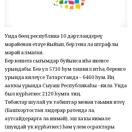
Унда беҙҙең республика 10 дәртләндереү
мәрәйенән етәүҙе йыйып, бер генә лә штрафлы
мәрәй алмаған.
Бер кешегә сығымдар буйынса иһә икенсе
урындабыҙ. Беҙҙә ул 5710 һум тәшкил итһә, беренсе
урында килеүсе Татарстанда – 6460 һум. Иң
аҙаҡҡы урында Сыуаш Республикаһы –килә. Унда
был күрһәткес 2120 һумға тиң.
Төбәктәр шулай уҡ табиптар менән тәьмин итеү
(Башҡортостан лидерҙар рәтендә лә,
аутсайдерҙарға ла инмәй), эш хаҡы кимәле
(шундай уҡ күрһәткес) һәм үлем осраҡтары