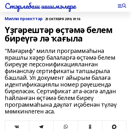
Стэрлебаш шишмэлере
Милли проекттар
25 ОКТЯБРЯ 2019, 01:16
Үҙгәрештәр өҫтәмә белем
биреүгә лә ҡағыла
"Мәғариф" милли программаһына
ярашлы хәҙер балаларға өҫтәмә белем
биреүҙе персонификацияланған
финанслау сертификаты тапшырыла
башлай. Ул документ айырым балаға
идентификациялы номер рәүешендә
биреләсәк. Сертификат ата-әсәгә алдан
һайланған өҫтәмә белем биреү
программаһына дәүләт иҫәбенән түләү
мөмкинлеген аса.