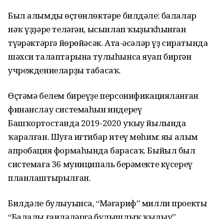
Был алымдың өҫтөнлөктәре билдәле: балалар
нәҡ үҙҙәре теләгән, ысынлап ҡыҙыҡһынған
түңәрәктәргә йөрөйәсәк. Ата-әсәләр үҙ сиратында
шәхси талаптарына тулыһынса яуап биргән
учреждениеларҙы табасаҡ.
Өҫтәмә белем биреүҙе персонификацияланған
финанслау системаһын индереү
Башҡортостанда 2019-2020 уҡыу йылында
ҡаралған. Шуға иғтибар итеү мөһим: яңы алым
апробация формаһында барасаҡ. Быйыл был
системаға 36 муниципаль берәмекте күсереү
планлаштырылған.
Билдәле булыуынса, “Мәғариф” милли проекты
“Балалы ғаиләләргә булышлыҡ ҡылыу”,