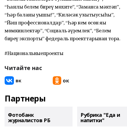
“Һанлы белем биреү мөхите”, “Заманса мәктәп”,
“Һәр баланың уңышы!”, “Киләсәк уҡытыусыһы”,
“Йәш профессионалдар”, “Һәр кем өсөн яңы
мөмкинлектәр”, “Социаль әүҙемлек”, “Белем
биреү экспорты” федераль проекттарынан тора.
#Национальныепроекты
Читайте нас
Партнеры
Фотобанк
Рубрика "Еда и
журналистов РБ
напитки"