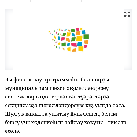
Яңы финанслау программаһы балаларҙы
муниципаль һәм шәхси хеҙмәтләндереү
системаларында теркәлгән түңәрәктәрҙә,
секцияларҙа шөғөлләндереүҙе күҙ уңында тота.
Шул уҡ ваҡытта уҡытыу йүнәлешен, белем
биреү учреждениеһын һайлау хоҡуғы – тик ата-
әсәлә.