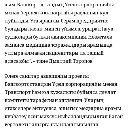
аҙым. Башҡортостандың Үҫеш корпорацияһы
менән берлектә юл картаһы раҫланып ҡул
ҡуйылды. Уға ярашлы берҙәм предприятие
булдырыласаҡ: минең уйымса, ҙурыраҡ һауа
суднолары булған авиакомпания. Һөҙөмтәлә
заманса медицина ҡорамалдары ярҙамында
ултыра алмаған пациенттарҙы ла ташый
аласаҡбыҙ”, – тине Дмитрий Торопов.
Әлеге санитар авиацияһы проекты
Башҡортостандың Үҫеш корпорацияһы менән
Транспорт һәм юл хужалығы буйынса дәүләт
комитеты тарафынан эшләнгән. Уларҙың
етәкселәре әйтеүенсә, ашығыс медицина ярҙамы
күрһәтеү өсөн махсус йыһазландырылған Ватан
вертолеты алырға планлаштырылған.