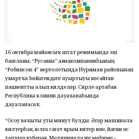
16 октябрҙә майҙансыҡ штат режимында эш
башланы. “Русавиа” авиакомпанияһының
“Робинсон-4” вертолетында Нуриман районынан
умартҡа һөйәгендәге ауыртыуы көсәйгән
пациентты алып килделәр. Сирле артабан
Республика клиник дауаханаһында
дауаланасаҡ.
“Осоу ваҡыты утыҙ минут булды. Әгәр машинала
килтерһәк, юлға сәғәт ярым китер ине, йәғни өс
тапҡыр күберәк. Медицинала иң мөһиме –