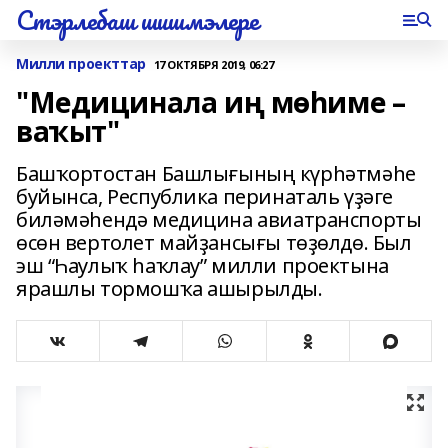
Стэрлебаш шишмэлере
Милли проекттар
17 ОКТЯБРЯ 2019, 06:27
"Медицинала иң мөһиме –
ваҡыт"
Башҡортостан Башлығының күрһәтмәһе
буйынса, Республика перинаталь үҙәге
биләмәһендә медицина авиатранспорты
өсөн вертолет майҙансығы төҙөлдө. Был
эш “Һаулыҡ һаҡлау” милли проектына
ярашлы тормошҡа ашырылды.