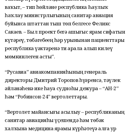
ваҡыт, – тип һөйләне республика Һаулыҡ
һаҡлау министрлығының санитар авиация
буйынса штаттан тыш төп белгесе Феликс
Сакаев. – Был проект беҙгә ашығыс ярҙам сифатын
күтәреү, төбәгебеҙҙең һәр урынынан пациенттарҙы
республика үҙәктәренә тиҙ арала алып килеү
мөмкинлеген асты”.
“Русавиа” авиакомпанияһының генераль
директоры Дмитрий Торопов һүҙҙәренсә, тәүлек
әйләнәһенә ике һауа судноһы дежурҙа – “АН-2”
һәм “Робинсон-24” вертолеттары.
“Вертолет майҙансығы асылыу – республиканың
санитар авиацияһы үҫешендә һәм төбәк
халҡына медицина ярҙамы күрһәтеүҙә алға ҙур