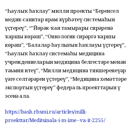
“Һаулыҡ һаҡлау” милли проекты “Беренсел
медик-санитар ярҙам күрһәтеү системаһын
үҫтереү”, “”Йөрәк-ҡан тамырҙары сирҙәренә
ҡаршы көрәш”, “Онкологик сирҙәргә ҡаршы
көрәш”, “Балалар һаулығын һаҡлауҙы үҫтереү”,
“Һаулыҡ һаҡлау системаһы медицина
учреждениеларын медицина белгестәре менән
тәьмин итеү”, “Милли медицина тикшеренеүҙәр
үҙәге селтәрҙәрен үҫтереү”, “Медицина хеҙмәттәре
экспортын үҫтереү” федераль проекттарын үҙ
эсенә ала.
https://bash.rbsmi.ru/articles/milli-
proekttar/Meditsinala-i-m-ime--va-it-2255/