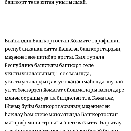
башҡорт теле күптән уҡытылмай.
Быйылдан Башҡортостан Хөкүмәте тарафынан
республиканан ситтә йәшәгән башҡорттарҙың
мәҙәниәтенә иғтибар артты. Был турала
Республика башлығы башҡорт теле
уҡытыусыларының 1-се съезында,
уҡытыусыларҙың август кәңәшмәһендә, шулай
уҡ төбәктәрҙең йәмәғәт ойошмалары вәкилдәре
менән осрашыуҙа ла билдәләп үтте. Кәмәлек,
Ырғыҙ буйы башҡорттарының мәҙәниәтен
һаҡлау һәм үҫтереү маҡсатында Башҡортостан
мәғариф министрлығы әлеге ваҡытта Һарытау
өлкәһе хакимиәте менән өлкәнең берәй белем