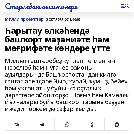
Стэрлебаш шишмэлере
Милли проекттар
3 ОКТЯБРЯ 2019, 06:07
Һарытау өлкәһендә
башҡорт мәҙәниәте һәм
мәғрифәте көндәре үтте
Милләттәштәребеҙ күпләп төпләнгән
Перелюб һәм Пугачев районы
ауылдарында Башҡортостандан килгән
сәнғәт әһелдәре йыр, ҡурай, ҡумыҙ, бейеү
һәм уҡтан атыу буйынса оҫталыҡ
дәрестәре ойошторҙо. Ырғыҙ һәм Кәмәлек
йылғалары буйы башҡорттарына беҙҙең
ижади төркөм дә сәфәр ҡылды.