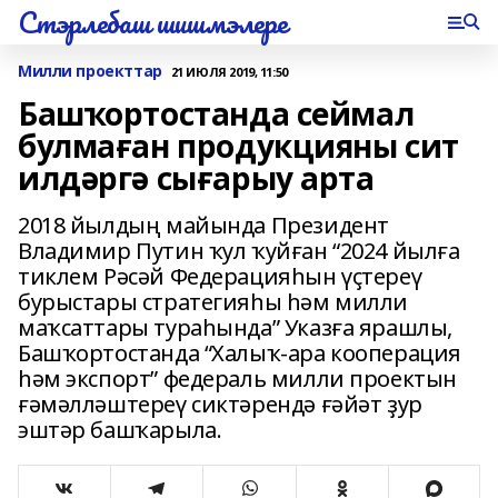
Стэрлебаш шишмэлере
Милли проекттар
21 ИЮЛЯ 2019, 11:50
Башҡортостанда сеймал
булмаған продукцияны сит
илдәргә сығарыу арта
2018 йылдың майында Президент
Владимир Путин ҡул ҡуйған “2024 йылға
тиклем Рәсәй Федерацияһын үҫтереү
бурыстары стратегияһы һәм милли
маҡсаттары тураһында” Указға ярашлы,
Башҡортостанда “Халыҡ-ара кооперация
һәм экспорт” федераль милли проектын
ғәмәлләштереү сиктәрендә ғәйәт ҙур
эштәр башҡарыла.