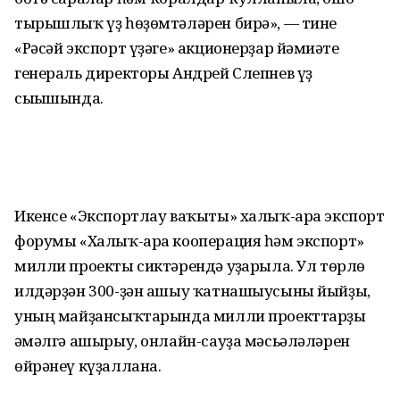
тырышлыҡ үҙ һөҙөмтәләрен бирә», — тине
«Рәсәй экспорт үҙәге» акционерҙар йәмғиәте
генераль директоры Андрей Слепнев үҙ
сығышында.
Икенсе «Экспортлау ваҡыты» халыҡ-ара экспорт
форумы «Халыҡ-ара кооперация һәм экспорт»
милли проекты сиктәрендә уҙғарыла. Ул төрлө
илдәрҙән 300-ҙән ашыу ҡатнашыусыны йыйҙы,
уның майҙансыҡтарында милли проекттарҙы
ғәмәлгә ашырыу, онлайн-сауҙа мәсьәләләрен
өйрәнеү күҙаллана.