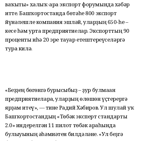
ваҡыты» халыҡ-ара экспорт форумында хәбәр
итте. Башҡортостанда бөтәһе 800 экспорт
йүнәлешле компания эшләй, уларҙың 650-һе –
кесе һәм урта предприятиелар. Экспорттың 90
проценты иһә 20 эре тауар етештереүселәргә
тура килә.
«Беҙҙең бөгөнгә бурысыбыҙ – ҙур булмаған
предприятиеларға, уларҙың өлөшөн үҫтерергә
ярҙам итеү», — тине Радий Хәбиров. Ул шулай уҡ
Башҡортостандың «Төбәк эксперт стандарты
2.0» индерелгән 11 пилот төбәк араһында
булыуының әһәмиәтен билдәләне. «Ул беҙгә