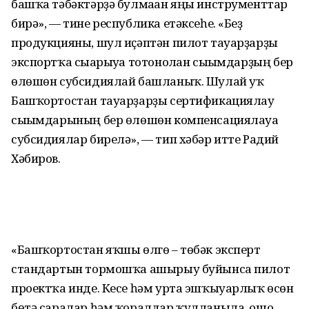
башҡа тәбәктәрҙә булмаған яңы инструменттар
бирә», — тине республика етәксеһе. «Беҙ
продукцияны, шул иҫәптән пилот тауарҙарҙы
экспортҡа сығарыуға тотонолған сығымдарҙың бер
өлөшөн субсидиялай башланыҡ. Шулай уҡ
Башҡортостан тауарҙарҙы сертификациялау
сығымдарының бер өлөшөн компенсациялауға
субсидиялар бирелә», — тип хәбәр итте Радий
Хәбиров.
«Башҡортостан яҡшы өлгө – төбәк эксперт
стандартын тормошҡа ашырыу буйынса пилот
проектҡа инде. Кесе һәм урта эшҡыуарлыҡ өсөн
бөтә саралар һәм ҡоралдар ҡулланыла, ошо