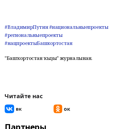
#ВладимирПутин
#национальныепроекты
#региональныепроекты
#нацпроектыБашкортостан
"Башҡортостан ҡыҙы" журналынан.
Читайте нас
Партнеры