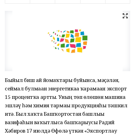
Быйыл биш ай йомғаҡтары буйынса, мәҫәлән,
сеймал булмаған энергетикаға ҡарамаған экспорт
15 процентҡа артты. Уның төп өлөшөн машина
эшләү һәм химия тармағы продукцияһы тәшкил
итә. Был хаҡта Башҡортостан башлығы
вазифаһын ваҡытлыса башҡарыусы Радий
Хәбиров 17 июлдә Өфөлә үткән «Экспортлау