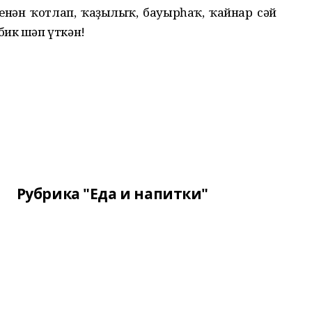
енән ҡотлап, ҡаҙылыҡ, бауырһаҡ, ҡайнар сәй
бик шәп үткән!
Рубрика "Еда и напитки"