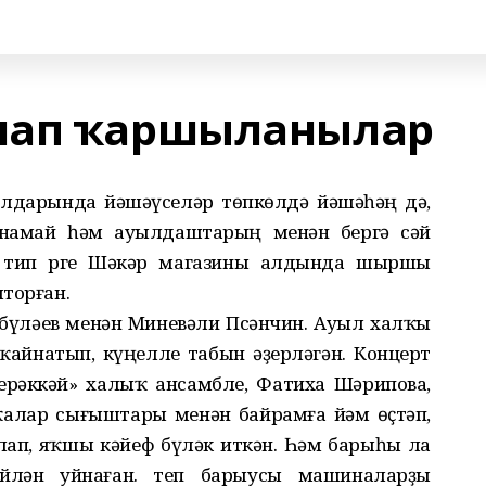
лап ҡаршыланылар
ылдарында йәшәүселәр төпкөлдә йәшәһәң дә,
намай һәм ауылдаштарың менән бергә сәй
 тип Үрге Шәкәр магазины алдында шыршы
торған.
бүләев менән Миневәли Псәнчин. Ауыл халҡы
ҡайнатып, күңелле табын әҙерләгән. Концерт
ерәккәй» халыҡ ансамбле, Фатиха Шәрипова,
алар сығыштары менән байрамға йәм өҫтәп,
п, яҡшы кәйеф бүләк иткән. Һәм барыһы ла
йлән уйнаған. Үтеп барыусы машиналарҙы