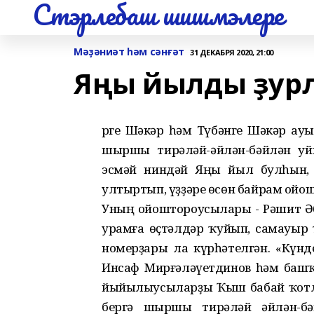
Стэрлебаш шишмэлере
Мәҙәниәт һәм сәнғәт
31 ДЕКАБРЯ 2020, 21:00
Яңы йылды ҙур
Үрге Шәкәр һәм Түбәнге Шәкәр ау
шыршы тирәләй-әйлән-бәйлән уй
эсмәй ниндәй Яңы йыл булһын,
ултыртып, үҙҙәре өсөн байрам ойош
Уның ойоштороусылары - Рәшит Ә
урамға өҫтәлдәр ҡуйып, самауыр 
номерҙары ла күрһәтелгән. «Күнд
Инсаф Мирғәләүетдинов һәм башҡ
йыйылыусыларҙы Ҡыш бабай ҡотла
бергә шыршы тирәләй әйлән-бә