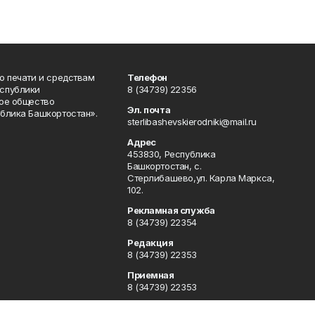
о печати и средствам
Телефон
спублики
8 (34739) 22356
ое общество
Эл. почта
блика Башкортостан».
sterlibashevskierodniki@mail.ru
Адрес
453830, Республика
Башкортостан, c.
Стерлибашево,ул. Карла Маркса,
102.
Рекламная служба
8 (34739) 22354
Редакция
8 (34739) 22353
Приемная
8 (34739) 22353
Сотрудничество