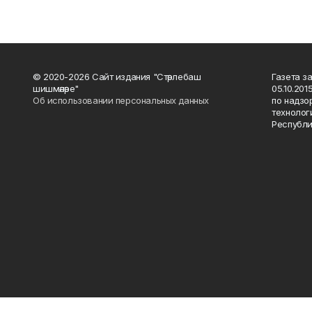
© 2020-2026 Сайт издания "Стәрлебаш
Газета з
шишмәләре"
05.10.20
Об использовании персональных данных
по надзо
технолог
Республи