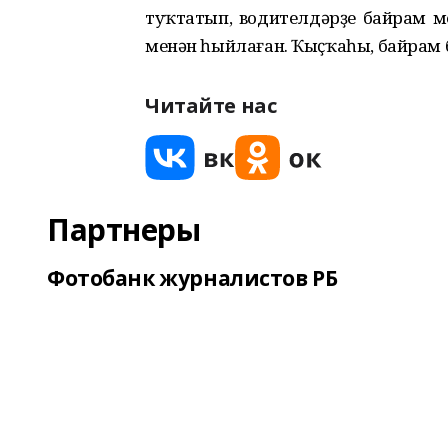
туҡтатып, водителдәрҙе байрам м
менән һыйлаған. Ҡыҫҡаһы, байрам 
Читайте нас
Партнеры
Фотобанк журналистов РБ