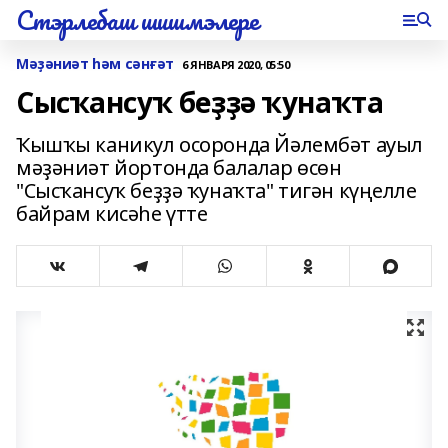
Стэрлебаш шишмэлере
Мәҙәниәт һәм сәнғәт
6 ЯНВАРЯ 2020, 05:50
Сысҡансуҡ беҙҙә ҡунаҡта
Ҡышҡы каникул осоронда Йәлембәт ауыл
мәҙәниәт йортонда балалар өсөн
"Сысҡансуҡ беҙҙә ҡунаҡта" тигән күңелле
байрам кисәһе үтте