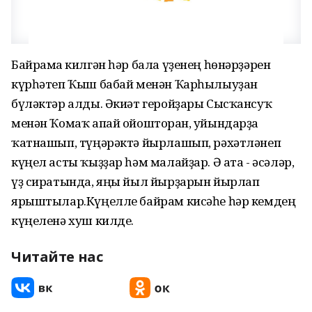
Байрамға килгән һәр бала үҙенең һөнәрҙәрен
күрһәтеп Ҡыш бабай менән Ҡарһылыуҙан
бүләктәр алды. Әкиәт геройҙары Сысҡансуҡ
менән Ҡомаҡ апай ойошторған, уйындарҙа
ҡатнашып, түңәрәктә йырлашып, рәхәтләнеп
күңел асты ҡыҙҙар һәм малайҙар. Ә ата - әсәләр,
үҙ сиратында, яңы йыл йырҙарын йырлап
ярыштылар.Күңелле байрам кисәһе һәр кемдең
күңеленә хуш килде.
Читайте нас