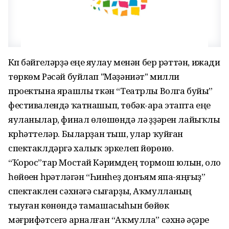
Күп бәйгеләрҙә еңеү яулау менән бер рәттән, ижади
төркөм Рәсәй буйлап "Мәҙәниәт" милли
проектына ярашлы үткән “Театрлы Волга буйы”
фестивалендә ҡатнашып, төбәк-ара этапта еңеү
яуланылар, финал өлөшөндә лә үҙҙәрен лайыҡлы
күрһәттеләр. Быларҙан тыш, улар ҡуйған
спектаклдәргә халыҡ эркелеп йөрөнө.
“Ҡорос”тар Мостай Кәримдең тормош юлын, оло
һөйөүен һүрәтләгән “Һинһеҙ донъям япа-яңғыҙ”
спектаклен сәхнәгә сығарҙы, Аҡмулланың
тыуған көнөндә тамашасыһын бөйөк
мәғрифәтсегә арналған “Аҡмулла” сәхнә әҫәре