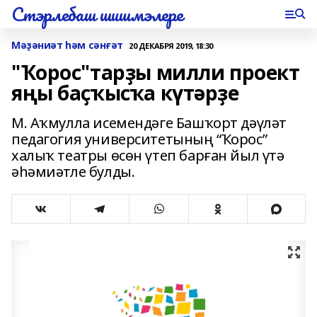
Стэрлебаш шишмэлере
Мәҙәниәт һәм сәнғәт
20 ДЕКАБРЯ 2019, 18:30
"Ҡорос"тарҙы милли проект
яңы баҫҡысҡа күтәрҙе
М. Аҡмулла исемендәге Башҡорт дәүләт
педагогия университетының “Ҡорос”
халыҡ театры өсөн үтеп барған йыл үтә
әһәмиәтле булды.