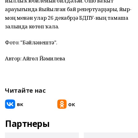
йыллыҡ юбилейын билдәләй. Ошо ваҡыт
арауығында йыйылған бай репертуарҙары, йыр-
моң менән улар 26 декабрҙә БДПУ-ның тамаша
залында көтөп ҡала.
Фото: "Бәйләнештә".
Автор: Айгөл Йәмилева
Читайте нас
Партнеры