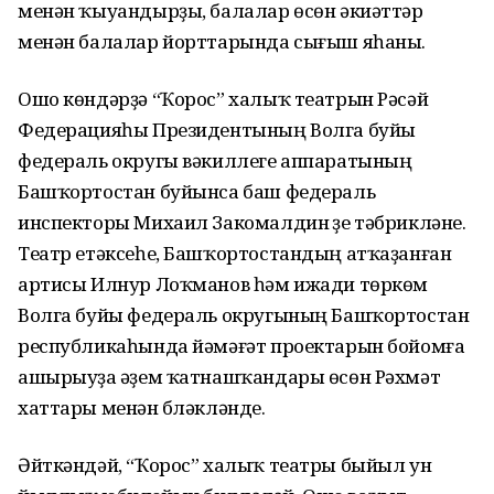
менән ҡыуандырҙы, балалар өсөн әкиәттәр
менән балалар йорттарында сығыш яһаны.
Ошо көндәрҙә “Ҡорос” халыҡ театрын Рәсәй
Федерацияһы Президентының Волга буйы
федераль округы вәкиллеге аппаратының
Башҡортостан буйынса баш федераль
инспекторы Михаил Закомалдин үҙе тәбрикләне.
Театр етәксеһе, Башҡортостандың атҡаҙанған
артисы Илнур Лоҡманов һәм ижади төркөм
Волга буйы федераль округының Башҡортостан
республикаһында йәмәғәт проектарын бойомға
ашырыуҙа әүҙем ҡатнашҡандары өсөн Рәхмәт
хаттары менән бүләкләнде.
Әйткәндәй, “Ҡорос” халыҡ театры быйыл ун