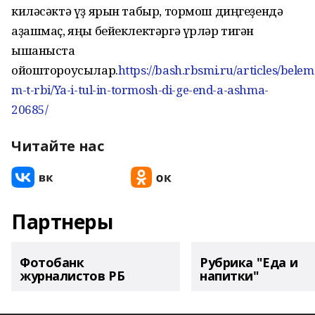
киләсәктә үҙ ярын табыр, тормош диңгеҙендә
аҙашмаҫ, яңы бейеклектәргә үрләр тигән
ышаныста
ойоштороусылар.
https://bash.rbsmi.ru/articles/belem
m-t-rbi/Ya-i-tul-in-tormosh-di-ge-end-a-ashma-
20685/
Читайте нас
Партнеры
Фотобанк
Рубрика "Еда и
журналистов РБ
напитки"