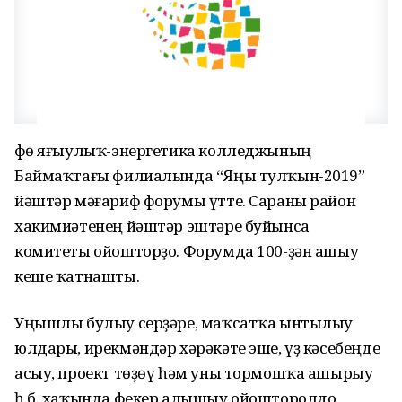
Өфө яғыулыҡ-энергетика колледжының
Баймаҡтағы филиалында “Яңы тулҡын-2019”
йәштәр мәғариф форумы үтте. Сараны район
хакимиәтенең йәштәр эштәре буйынса
комитеты ойошторҙо. Форумда 100-ҙән ашыу
кеше ҡатнашты.
Уңышлы булыу серҙәре, маҡсатҡа ынтылыу
юлдары, ирекмәндәр хәрәкәте эше, үҙ кәсебеңде
асыу, проект төҙөү һәм уны тормошҡа ашырыу
һ.б. хаҡында фекер алышыу ойошторолдо.