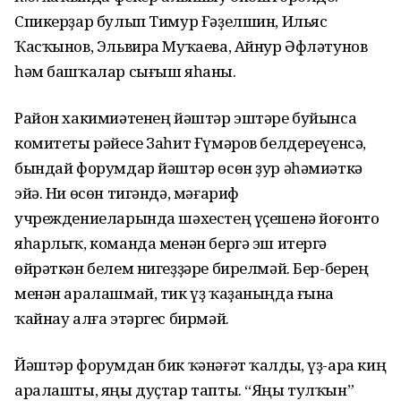
Спикерҙар булып Тимур Ғәҙелшин, Ильяс
Ҡасҡынов, Эльвира Муҡаева, Айнур Әфләтунов
һәм башҡалар сығыш яһаны.
Район хакимиәтенең йәштәр эштәре буйынса
комитеты рәйесе Заһит Ғүмәров белдереүенсә,
бындай форумдар йәштәр өсөн ҙур әһәмиәткә
эйә. Ни өсөн тигәндә, мәғариф
учреждениеларында шәхестең үҫешенә йоғонто
яһарлыҡ, команда менән бергә эш итергә
өйрәткән белем нигеҙҙәре бирелмәй. Бер-берең
менән аралашмай, тик үҙ ҡаҙаныңда ғына
ҡайнау алға этәргес бирмәй.
Йәштәр форумдан бик ҡәнәғәт ҡалды, үҙ-ара киң
аралашты, яңы дуҫтар тапты. “Яңы тулҡын”