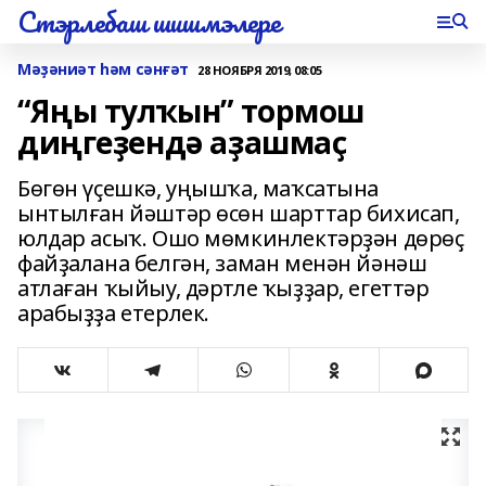
Стэрлебаш шишмэлере
Мәҙәниәт һәм сәнғәт
28 НОЯБРЯ 2019, 08:05
“Яңы тулҡын” тормош
диңгеҙендә аҙашмаҫ
Бөгөн үҫешкә, уңышҡа, маҡсатына
ынтылған йәштәр өсөн шарттар бихисап,
юлдар асыҡ. Ошо мөмкинлектәрҙән дөрөҫ
файҙалана белгән, заман менән йәнәш
атлаған ҡыйыу, дәртле ҡыҙҙар, егеттәр
арабыҙҙа етерлек.