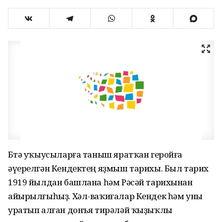
Бөтә уҡыусыларға таныш яратҡан геройға
әүерелгән Кендектең яҙмыш тарихы. Был тарих
1919 йылдан башлана һәм Рәсәй тарихынан
айырылғыһыҙ. Хәл-ваҡиғалар Кендек һәм уны
уратып алған донъя тирәләй ҡыҙыҡлы