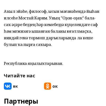
Аҡыл эйәһе, философ, ысын мәғәнәһендә йыһан
илсеһе Мостай Кәрим. Уның "Оҙон-оҙаҡ" бала-
саҡ әҫәре беҙҙең һәр кемебеҙҙә күңелендәге саф
һәм мөғжизәгә ышанған баланы юғатлмаҫҡа,
ниндәй генә тормош даръяларында ла кеше
булып ҡалырға саҡыра.
Республика яңылыҡтарынан.
Читайте нас
Партнеры