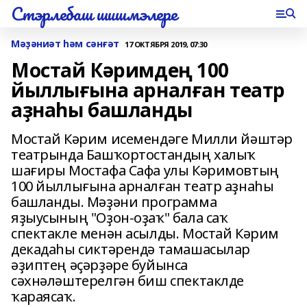
Стэрлебаш шишмэлере
Мәҙәниәт һәм сәнғәт
17 ОКТЯБРЯ 2019, 07:30
Мостай Кәримдең 100
йыллығына арналған театр
аҙнаһы башланды
Мостай Кәрим исемендәге Милли йәштәр
театрында Башҡортостандың халыҡ
шағиры Мостафа Сафа улы Кәримовтың
100 йыллығына арналған театр аҙнаһы
башланды. Мәҙәни программа
яҙыусының "Оҙон-оҙаҡ" бала саҡ
спектакле менән асылды. Мостай Кәрим
декадаһы сиктәрендә тамашасылар
әҙиптең әҫәрҙәре буйынса
сәхнәләштерелгән биш спектаклде
ҡараясаҡ.