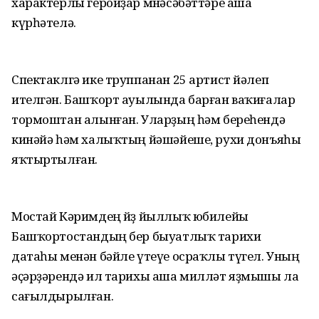
характерлы геройҙар мөнәсәбәттәре аша
күрһәтелә.
Спектаклгә ике труппанан 25 артист йәлеп
ителгән. Башҡорт ауылында барған ваҡиғалар
тормоштан алынған. Уларҙың һәм береһендә
кинәйә һәм халыҡтың йәшәйеше, рухи донъяһы
яҡтыртылған.
Мостай Кәримдең йөҙ йыллыҡ юбилейы
Башҡортостандың бер быуатлыҡ тарихи
датаһы менән бәйле үтеүе осраҡлы түгел. Уның
әҫәрҙәрендә ил тарихы аша милләт яҙмышы ла
сағылдырылған.