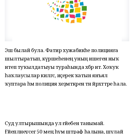
Эш былай була. Фатир хужабикәһе полицияға
шылтыратып, күршеһенең уның ишегенә ныҡ
итеп туҡылдатыуы тураһында хәбәр итә. Хоҡуҡ
һаҡлаусылар килгәс, иҫерек ҡатын янъял
ҡуптара һәм полиция хеҙмәткәренә тән йәрәхәттәре һала.
Суд ултырышында ул ғәйебен танымай.
Ғәйепләнеүсегә 50 мең һум штраф һалына, шулай