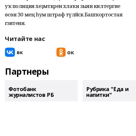
уҡ полиция хеҙмәткәренә әхлаҡи зыян килтергәне
өсөн 30 мең һум штраф түләйәсәк.Башҡортостан
гәзитенән.
Читайте нас
Партнеры
Фотобанк
Рубрика "Еда и
журналистов РБ
напитки"