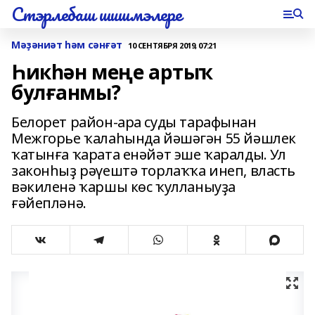
Стэрлебаш шишмэлере
Мәҙәниәт һәм сәнғәт
10 СЕНТЯБРЯ 2019, 07:21
Һикһән меңе артыҡ
булғанмы?
Белорет район-ара суды тарафынан
Межгорье ҡалаһында йәшәгән 55 йәшлек
ҡатынға ҡарата енәйәт эше ҡаралды. Ул
законһыҙ рәүештә торлаҡҡа инеп, власть
вәкиленә ҡаршы көс ҡулланыуҙа
ғәйепләнә.