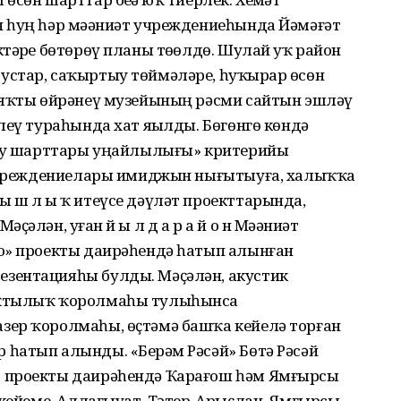
 һуң һәр мәҙәниәт учреждениеһында Йәмәғәт
тәрҙе бөтөрөү планы төҙөлдө. Шулай уҡ район
стар, саҡыртыу төймәләре, һуҡырҙар өсөн
 яҡты өйрәнеү музейының рәсми сайтын эшләү
леү тураһында хат яҙылды. Бөгөнгө көндә
алыу шарттары уңайлылығы» критерийы
 учреждениелары имиджын нығытыуға, халыҡҡа
ы ш л ы ҡ итеүсе дәүләт проекттарында,
әлән, уҙған й ы л д а р а й о н Мәҙәниәт
о» проекты даирәһендә һатып алынған
зентацияһы булды. Мәҫәлән, акустик
яҡтылыҡ ҡоролмаһы тулыһынса
зер ҡоролмаһы, өҫтәмә башҡа кейелә торған
һатып алынды. «Берҙәм Рәсәй» Бөтә Рәсәй
 проекты даирәһендә Ҡарағош һәм Ямғырсы
 кейеме, Аллағыуат, Тәтер-Арыҫлан, Ямғырсы