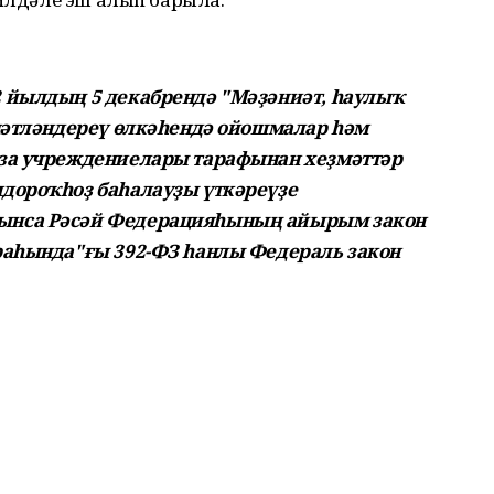
 йылдың 5 декабрендә "Мәҙәниәт, һаулыҡ
ҙмәтләндереү өлкәһендә ойошмалар һәм
иза учреждениелары тарафынан хеҙмәттәр
дороҡһоҙ баһалауҙы үткәреүҙе
ынса Рәсәй Федерацияһының айырым закон
раһында"ғы 392-ФЗ һанлы Федераль закон