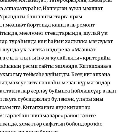
ка аппаратураһы, Йәшергән ауыл мәҙәниәт
 Урындағы башланғыстарға ярҙам
л мәҙәниәт йортонда капиталь ремонт
айтында, мәғлүмәт стендтарында, шулай уҡ
ралар тураһында көн һайын халыҡҡа мәғлүмәт
р шунда уҡ сайтҡа индерелә. «Мәҙәниәт
 с ы ҡ л ы ғ ы һ ә м ҡулайлығы» критерийы
наһының рәсми сайты эшләнде. Китапханаға
саҡыртыу төймәһе ҡуйылды. Беҙҙең китапхана
ың махсус китапханаһы менән күрмәгәндәр
алтаҡталар әҙерләү буйынса һөйләшеүҙәр алып
лауға субсидиялар бүленгән, уларҙы яңы
ҙам итә. Китапханаға яңы китаптар
«Стәрлебаш шишмәләре» район гәзите
йткәндә, хеҙмәттәр сифатын бойондороҡһоҙ
билдәле эш алып барыла.