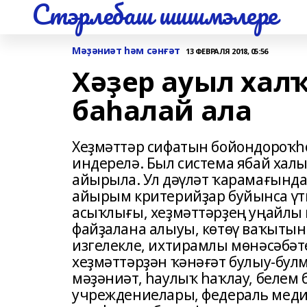
Стэрлебаш шишмэлере
Мәҙәниәт һәм сәнғәт
13 ФЕВРАЛЯ 2018, 05:56
Хәҙер ауыл хал
баһалай ала
Хеҙмәттәр сифатын бойондороҡһо
индерелә. Был система ябай хал
айырыла. Ул дәүләт ҡарамағынд
айырым критерийҙар буйынса үт
асыҡлығы, хеҙмәттәрҙең уңайлы 
файҙалана алыуы, көтөү ваҡытын
изгелекле, ихтирамлы мөнәсәбәт
хеҙмәттәрҙән ҡәнәғәт булыу-бул
мәҙәниәт, һаулыҡ һаҡлау, белем 
учреждениелары, федераль меди