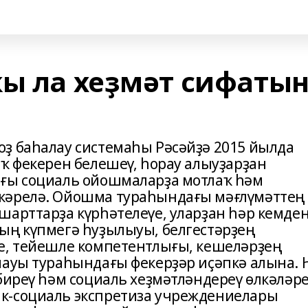
ҡы ла хеҙмәт сифаты
ҙ баһалау системаһы Рәсәйҙә 2015 йылда
ыҡ фекерен белешеү, һорау алыуҙарҙан
ағы социаль ойошмаларҙа мотлаҡ һәм
кәрелә. Ойошма тураһындағы мәғлүмәттең
шарттарҙа күрһәтелеүе, уларҙан һәр кемде
ың күпмегә һуҙылыуы, белгестәрҙең
е, тейешле компетентлығы, кешеләрҙең
мауы тураһындағы фекерҙәр иҫәпкә алына. 
биреү һәм социаль хеҙмәтләндереү өлкәләр
к-социаль экспретиза учреждениелары