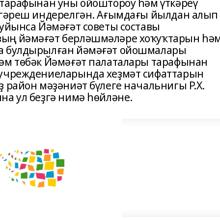
 тарафынан уны ойоштороу һәм үткәреү
ҙгәреш индерелгән. Ағымдағы йылдан алып
буйынса Йәмәғәт советы составы
ҙың йәмәғәт берләшмәләре хоҡуҡтарын һә
да булдырылған йәмәғәт ойошмалары
әм төбәк Йәмәғәт палаталары тарафынан
 учреждениеларында хеҙмәт сифаттарын
 район мәҙәниәт бүлеге начальнигы Р.Х.
на ул беҙгә нимә һөйләне.