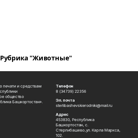
Рубрика "Животные"
о печати и средствам
Телефон
спублики
8 (34739) 22356
ое общество
Эл. почта
блика Башкортостан».
sterlibashevskierodniki@mail.ru
Адрес
453830, Республика
Башкортостан, c.
Стерлибашево,ул. Карла Маркса,
102.