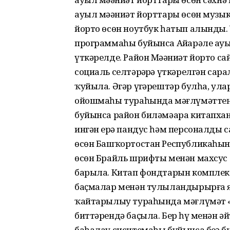
ауыл мәҙәниәт йорттары өсөн музы
йорто өсөн ноутбук һатып алынды.
программаһы буйынса Айҙарәле ауы
үткәрелде. Район Мәҙәниәт йорто с
социаль селтәрҙәрҙә үткәрелгән са
ҡуйыла. Әгәр үҙгәрештәр булһа, ула
ойошмаһы тураһында мәғлүмәттең а
буйынса район биләмәара китапха
ингән ерҙә пандус һәм персоналды 
өсөн Башҡортостан Республикаһын
өсөн Брайль шрифты менән махсус 
барыла. Китап фондтарын комплект
баҫмалар менән тулыландырырға яр
ҡайтарылыу тураһында мәғлүмәт 
биттәрендә баҫыла. Бер һүҙ менән ә
баһалау сиситемаһы буйынса беҙҙә 