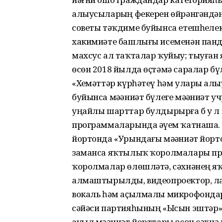
алыусыларҙың фекерен өйрәнгәндән
советы тәҡдиме буйынса етешһеҙлек
хакимиәте башлығы исеменән панду
махсус ал таҡталар ҡуйыу; тыуған
өсөн 2018 йылда өҫтәмә саралар бү
«Хеҙмәттәр күрһәтеү һәм уларҙы 
буйынса мәҙәниәт бүлеге мәҙәниәт
уңайлы шарттар булдырырға б у л 
программаларында әүҙем ҡатнаша. Мәҫ
йортонда «Урындағы мәҙәниәт йорт
заманса яҡтылыҡ ҡоролмалары пре
ҡоролмалар өлөшләтә, сәхнәнең 
алмаштырылды, видеопроектор, ла
вокаль һәм аҫылмалы микрофондар 
сәйәси партияһының «Ысын эштәр»
ауыл мәҙәниәт йорттары өсөн сәхнә