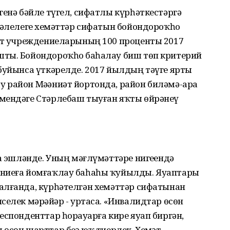
генә бәйле түгел, сифатлы күрһәткестәргә
тәлелеге хеҙмәттәр сифатын бойондороҡһоҙ
иәт учреждениеларының 100 проценты 2017
ты. Бойондороҡһоҙ баһалау биш төп критерий
буйынса үткәрелде. 2017 йылдың тәүге ярты
 район Мәҙәниәт йортонда, район биләмә-ара
мендәге Стәрлебаш тыуған яҡты өйрәнеү
та эшләнде. Уның мәғлүмәттәре нигеҙендә
ниеға йомғаҡлау баһаһы ҡуйылды. Яуаптарҙы
алғанда, күрһәтелгән хеҙмәттәр сифатынан
селек мәрәйҙәр - уртаса. «Инвалидтар өсөн
еспонденттар һорауҙарға кире яуап биргән,
сөн шарттар беҙҙә юҡ тиерлек. Хеҙмәт