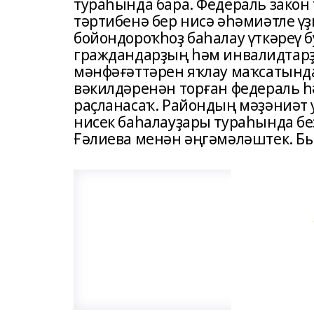
тураһында бара. Федераль закон
тәртибенә бер нисә әһәмиәтле ү
бойондороҡһоҙ баһалау үткәреү 
граждандарҙың һәм инвалидтар
мәнфәғәттәрен яҡлау маҡсатын
вәкилдәренән торған федераль һ
раҫланасаҡ. Райондың мәҙәниәт
нисек баһалауҙары тураһында беҙ
Ғәлиева менән әңгәмәләштек. Бы