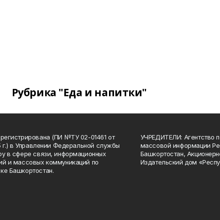
Рубрика "Еда и напитки"
арегистрирована (ПИ №ТУ 02-01461 от
УЧРЕДИТЕЛИ: Агентство п
15 г.) в Управлении Федеральной службы
массовой информации Ре
ру в сфере связи, информационных
Башкортостан, Акционерн
ий и массовых коммуникаций по
Издательский дом «Респу
ке Башкортостан.