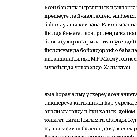
Беҙҙең барлыҡ тырышлыҡ иҫәптәргә 
ирешеүгә лә йүнәлтелгән, эш һөҙөм
баһалау аша көйләнә. Район мәҙән
йылда йәмәғәт контролендә ҡатнаш
блогы (улар юғарыла атап үтелде) 
йыллығында бойондороҡһоҙ баһалау
китапханаһында, М.Ғ.Мәхмүтов исе
музейында үткәрелде. Халыҡтан
яҙма һорау алыу үткәреү өсөн анке
тикшереүҙә ҡатнашҡан һәр учрежде
анализлағандан һуң халыҡ, дөйөм 
ҡәнәғәт тигән һығымта яһалды. Күп
ҡулай мөхит» бүлегендә күпселек р
йәғни ошо граждандар категорияһы ө