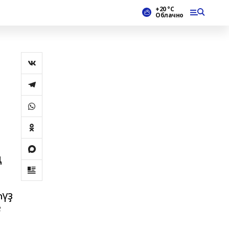
+20 °С
Облачно
н
ң
Һүҙ
е