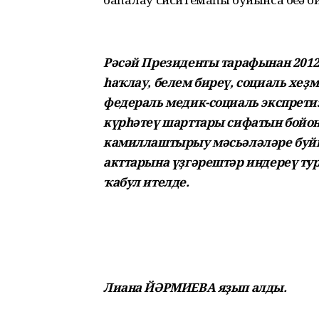
Рәсәй Президенты тарафынан 2012
һаҡлау, белем биреү, социаль хе
федераль медик-социаль экспрет
күрһәтеү шарттары сифатын бойон
камиллаштырыу мәсьәләләре буй
акттарына үҙгәрештәр индереү ту
ҡабул ителде.
Лиана ЙӘРМИЕВА яҙып алды.