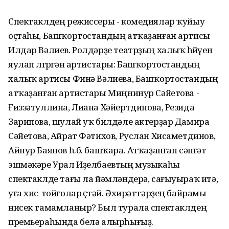
Спектаклдең режиссеры - комедиялар ҡуйыу
оҫтаһы, Башҡортостандың атҡаҙанған артисы
Илдар Вәлиев. Ролдәрҙе театрҙың халыҡ һөйөүен
яулап өлгөргән артистары: Башҡортостандың
халыҡ артисы Финә Вәлиева, Башҡортостандың
атҡаҙанған артистары Миңнинур Сәйетова -
Ғиззәтуллина, Лиана Хәйертдинова, Резида
Зарипова, шулай уҡ билдәле актерҙар Дамира
Сәйетова, Айрат Фәтихов, Руслан Хисаметдинов,
Айнур Баянов һ.б. башҡара. Атҡаҙанған сәнғәт
эшмәкәре Урал Иҙелбаевтың музыкаһы
спектаклде тағы ла йәмләндерә, сағыуыраҡ итә,
уға хис-тойғолар өҫтәй. Әхирәттәрҙең байрамы
нисек тамамланыр? Был турала спектаклдең
премьераһында белә алырһығыҙ.