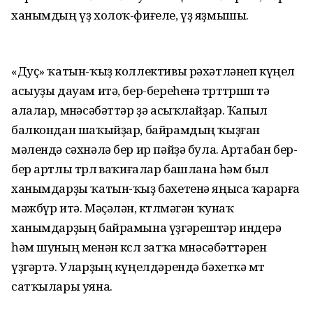
ханымдың үҙ холоҡ-фиғеле, үҙ яҙмышы.
«Дуҫ» ҡатын-ҡыҙ коллективы рәхәтләнеп күңел
асыуҙы дауам итә, бер-береһенә төрттөрөшөп тә
алалар, мөнәсәбәттәр ҙә асыҡлайҙар. Ҡапыл
балкондан шаҡыйҙар, байрамдың ҡыҙған
мәлендә сәхнәлә бер ир пәйҙә була. Артабан бер-
бер артлы төрлө ваҡиғалар башлана һәм был
ханымдарҙы ҡатын-ҡыҙ бәхетенә яңыса ҡарарға
мәжбүр итә. Мәҫәлән, көтөлмәгән ҡунаҡ
ханымдарҙың байрамына үҙгәрештәр индерә
һәм шуның менән көслө затҡа мөнәсәбәттәрен
үҙгәртә. Уларҙың күңелдәрендә бәхеткә өмөт
сатҡылары уяна.