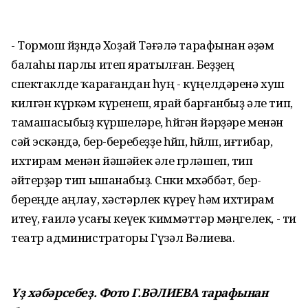
- Тормош йөҙөндә Хоҙай Тәғәлә тарафынан әҙәм
балаһы парлы итеп яратылған. Беҙҙең
спектаклде ҡарағандан һуң - күңелдәренә хуш
килгән күркәм күренеш, ярай барғанбыҙ әле тип,
тамашасыбыҙ күршеләре, һөйгән йәрҙәре менән
сәй эскәндә, бер-беребеҙҙе һөйөп, һөйөлөп, иғтибар,
ихтирам менән йәшәйек әле гөрләшеп, тип
әйтерҙәр тип ышанабыҙ. Сөнки мөхәббәт, бер-
береңде аңлау, хәстәрлек күреү һәм ихтирам
итеү, ғаилә усағы кеүек ҡиммәттәр мәңгелек, - ти
театр администраторы Гүзәл Вәлиева.
Үҙ хәбәрсебеҙ. Фото Г.ВӘЛИЕВА тарафынан