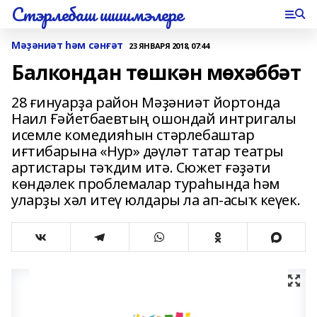
Стэрлебаш шишмэлере
Мәҙәниәт һәм сәнғәт
23 ЯНВАРЯ 2018, 07:44
Балкондан төшкән мөхәббәт
28 ғинуарҙа район Мәҙәниәт йортонда
Наил Ғәйетбаевтың ошондай интригалы
исемле комедияһын стәрлебаштар
иғтибарына «Нур» дәүләт татар театры
артистары тәҡдим итә. Сюжет ғәҙәти
көндәлек проблемалар тураһында һәм
уларҙы хәл итеү юлдары ла ап-асыҡ кеүек.