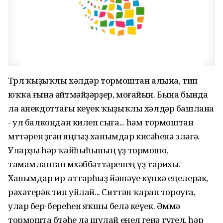
Төрлө ҡыҙыҡлы хәлдәр тормоштан алына, тип
юҡҡа ғына әйтмәйҙәрҙер, моғайын. Бына бында
ла анекдоттағы кеүек ҡыҙыҡлы хәлдәр башлана
- ул балкондан килеп сыға... һәм тормоштан
өмөттәрен өҙгән яңғыҙ ханымдар кисәһенә эләгә.
Уларҙы һәр ҡайһыһының үҙ тормошо,
тамамланған мөхәббәттәренең үҙ тарихы.
Ханымдар ир-аттарһыҙ йәшәүе күпкә еңелерәк,
рәхәтерәк тип уйлай... Ситтән ҡарап тороуға,
улар бер-береһен яҡшы белә кеүек. Әммә
тормошта бөтәһе лә шулай еңел генә түгел, һәр