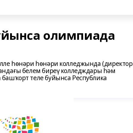
уйынса олимпиада
лле һөнәри һөнәри колледжында (директо
андағы белем биреү колледждары һәм
башҡорт теле буйынса Республика