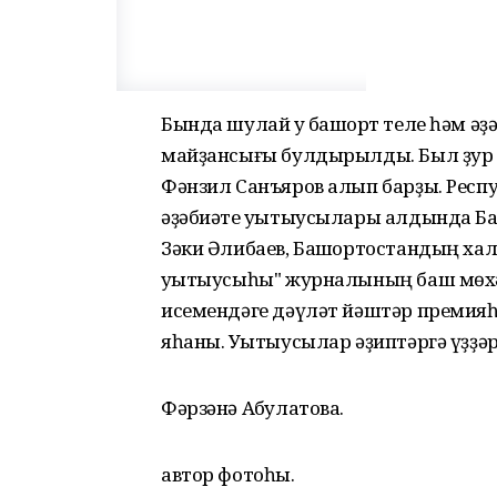
Бында шулай уҡ башҡорт теле һәм 
майҙансығы булдырылды. Был ҙур 
Фәнзил Санъяров алып барҙы. Респ
әҙәбиәте уҡытыусылары алдында Ба
Зәки Әлибаев, Башҡортостандың хал
уҡытыусыһы" журналының баш мөхә
исемендәге дәүләт йәштәр премия
яһаны. Уҡытыусылар әҙиптәргә үҙҙә
Фәрзәнә Аҡбулатова.
автор фотоһы.