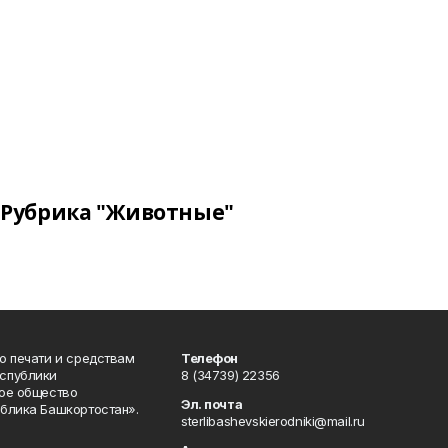
Рубрика "Животные"
о печати и средствам
Телефон
спублики
8 (34739) 22356
ое общество
Эл. почта
блика Башкортостан».
sterlibashevskierodniki@mail.ru