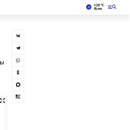
+20 °С
Ясно
ры