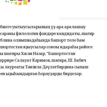
әҙәбиәте уҡытыусыларының үҙ-ара аралашыу
сараны филология фәндәре кандидаты, шағир
ублика олимпиадаһында башҡорт теле һәм
шҡортостан яҙыусылар союзы идараһы рәйесе
ыҡ шағиры Хәсән Назар, "Башҡортостан
ррире Салауат Кәримов, шағирә, Ш. Бабич
һы лауреаты Тәнзилә Дәүләтбирҙина сығыш
рен ҡыҙыҡһындырған һорауҙарҙы бирҙеләр.