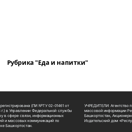
Рубрика "Еда и напитки"
арегистрирована (ПИ №ТУ 02-01461 от
УЧРЕДИТЕЛИ: Агентство п
15 г.) в Управлении Федеральной службы
массовой информации Ре
ру в сфере связи, информационных
Башкортостан, Акционерн
ий и массовых коммуникаций по
Издательский дом «Респу
ке Башкортостан.