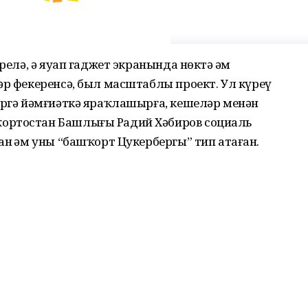
релә, ә яуап гаджет экранында нөктә һәм
әр фекеренсә, был масштаблы проект. Ул күреү
әргә йәмғиәткә яраҡлашырға, кешеләр менән
ортостан Башлығы Радий Хәбиров социаль
ан һәм уны “башҡорт Цукербергы” тип атаған.