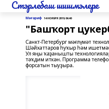
Стэрлебаш шишмэлере
Мәғариф
14 НОЯБРЯ 2019, 06:40
"Башҡорт цукер
Санкт-Петербург мәғлүмәт техно
Шәйхаттаров һуҡыр һәм ишетмәг
Ул яңы ҡаҙанышты технологияла
тәҡдим иткән. Программа телефо
форсатын тыуҙыра.