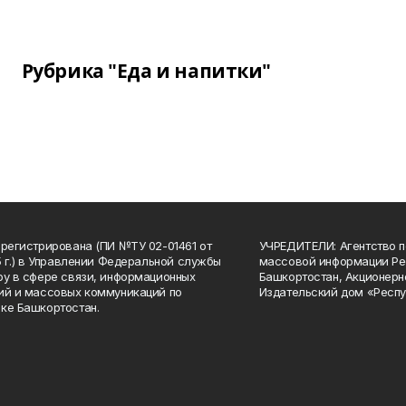
Рубрика "Еда и напитки"
арегистрирована (ПИ №ТУ 02-01461 от
УЧРЕДИТЕЛИ: Агентство п
15 г.) в Управлении Федеральной службы
массовой информации Ре
ру в сфере связи, информационных
Башкортостан, Акционерн
ий и массовых коммуникаций по
Издательский дом «Респу
ке Башкортостан.