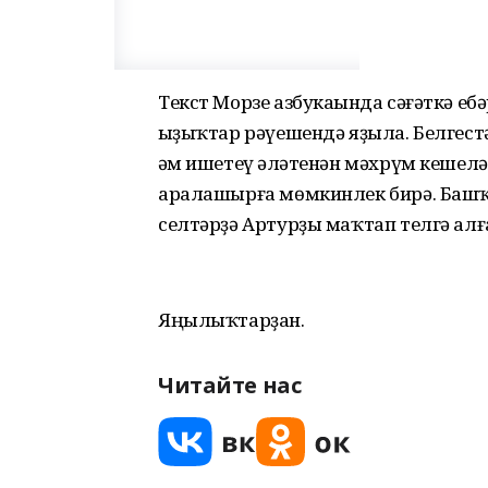
Текст Морзе азбукаһында сәғәткә ебә
һыҙыҡтар рәүешендә яҙыла. Белгест
һәм ишетеү һәләтенән мәхрүм кешел
аралашырға мөмкинлек бирә. Башҡ
селтәрҙә Артурҙы маҡтап телгә алғ
Яңылыҡтарҙан.
Читайте нас