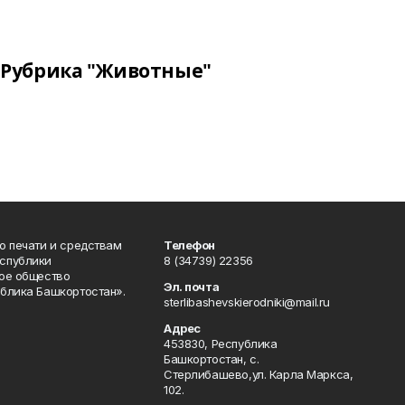
Рубрика "Животные"
о печати и средствам
Телефон
спублики
8 (34739) 22356
ое общество
Эл. почта
блика Башкортостан».
sterlibashevskierodniki@mail.ru
Адрес
453830, Республика
Башкортостан, c.
Стерлибашево,ул. Карла Маркса,
102.