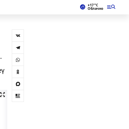
+17 °С
Облачно
.
еү