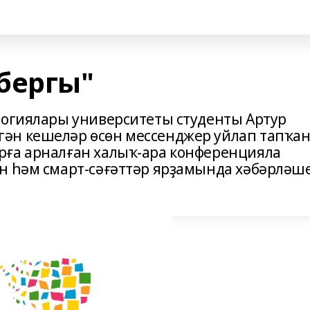
бергы"
логиялары университеты студенты Артур
ән кешеләр өсөн мессенджер уйлап тапҡан
рға арналған халыҡ-ара конференцияла
н һәм смарт-сәғәттәр ярҙамында хәбәрләш