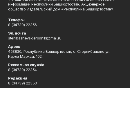
информации Республики Башкортостан, Акционерное
общество Издательский дом «Республика Башкортостан».
Телефон
8 (34739) 22356
Эл. почта
sterlibashevskierodniki@mail.ru
Адрес
453830, Республика Башкортостан, c. Стерлибашево,ул.
Карла Маркса, 102.
Рекламная служба
8 (34739) 22354
Редакция
8 (34739) 22353
Приемная
8 (34739) 22353
Сотрудничество
8 (34739) 22378
Отдел кадров
8 (34739) 22354