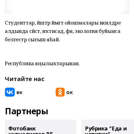
Студенттар, йәштәр йәмәғәт ойошмалары вәкилдәре
алдында сәйәсәт, иҡтисад, фән, экология буйынса
белгестәр сығыш яһай.
Республика яңылыҡтарынан.
Читайте нас
Партнеры
Фотобанк
Рубрика "Еда и