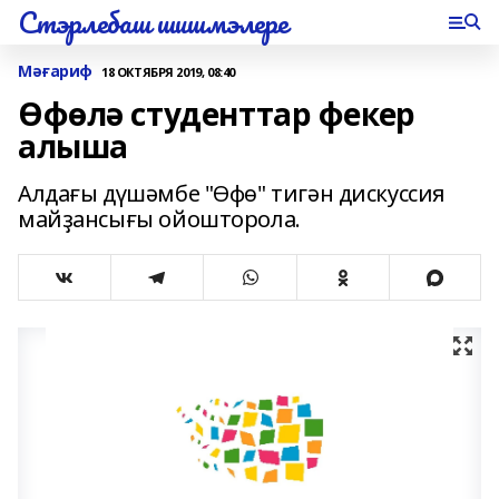
Стэрлебаш шишмэлере
Мәғариф
18 ОКТЯБРЯ 2019, 08:40
Өфөлә студенттар фекер
алыша
Алдағы дүшәмбе "Өфө" тигән дискуссия
майҙансығы ойошторола.