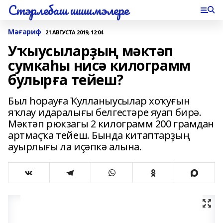
Стэрлебаш шишмэлере
Мәғариф
21 АВГУСТА 2019, 12:04
Уҡыусыларҙың мәктәп
сумкаһы нисә килограмм
булырға тейеш?
Был һорауға Ҡулланыусылар хоҡуғын
яҡлау идаралығы белгестәре яуап бирә.
Мәктәп рюкзагы 2 килограмм 200 грамдан
артмаҫҡа тейеш. Бында китаптарҙың
ауырлығы ла иҫәпкә алына.