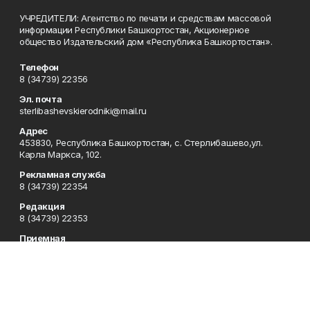
УЧРЕДИТЕЛИ: Агентство по печати и средствам массовой
информации Республики Башкортостан, Акционерное
общество Издательский дом «Республика Башкортостан».
Телефон
8 (34739) 22356
Эл. почта
sterlibashevskierodniki@mail.ru
Адрес
453830, Республика Башкортостан, c. Стерлибашево,ул.
Карла Маркса, 102.
Рекламная служба
8 (34739) 22354
Редакция
8 (34739) 22353
Приемная
8 (34739) 22353
Сотрудничество
8 (34739) 22378
Отдел кадров