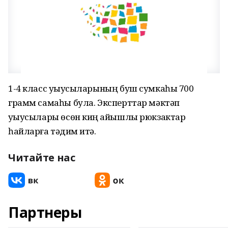
1-4 класс уҡыусыларының буш сумкаһы 700
грамм самаһы була. Эксперттар мәктәп
уҡыусылары өсөн киң ҡайышлы рюкзактар
һайларға тәҡдим итә.
Читайте нас
Партнеры