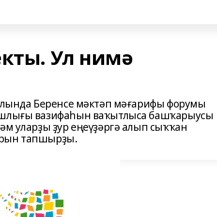
екты. Ул нимә
холында Беренсе мәктәп мәғарифы форумы
Башлығы вазифаһын ваҡытлыса башҡарыусы
әм уларҙы ҙур еңеүҙәргә алып сыҡҡан
арын тапшырҙы.