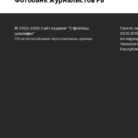
Фотобанк журналистов РБ
© 2020-2026 Сайт издания "Стәрлебаш
Газета з
шишмәләре"
05.10.20
Об использовании персональных данных
по надзо
технолог
Республи