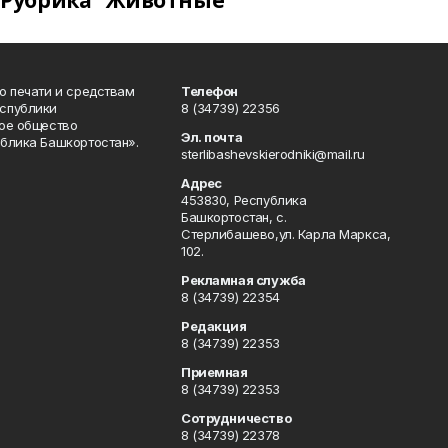
Рубрика "Животные"
о печати и средствам
Телефон
спублики
8 (34739) 22356
ое общество
Эл. почта
блика Башкортостан».
sterlibashevskierodniki@mail.ru
Адрес
453830, Республика
Башкортостан, c.
Стерлибашево,ул. Карла Маркса,
102.
Рекламная служба
8 (34739) 22354
Редакция
8 (34739) 22353
Приемная
8 (34739) 22353
Сотрудничество
8 (34739) 22378