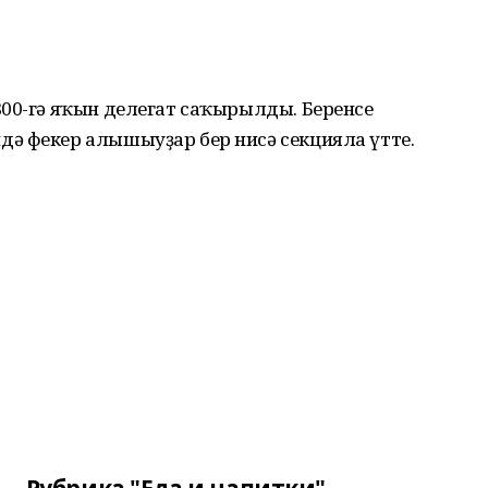
800-гә яҡын делегат саҡырылды. Беренсе
ә фекер алышыуҙар бер нисә секцияла үтте.