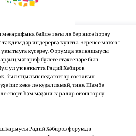
п мәғарифына бәйле тағы ла бер нисә һорау
 тәҡдимдәр индерергә ҡушты. Беренсе маҡсат
лөк уҡытыуға күсереү. Форумда ҡатнашыусы
арҙың мәғариф бүлеге етәкселәре был
ул ул уҡ ваҡытта Радий Хәбиров
юҡ, был яңылыҡ педагогтар составын
ҙе һис кенә лә күҙалламай, тине. Шәмбе
әмле спорт һәм мәҙәни саралар ойоштороу
ашҡарыусы Радий Хәбиров форумда