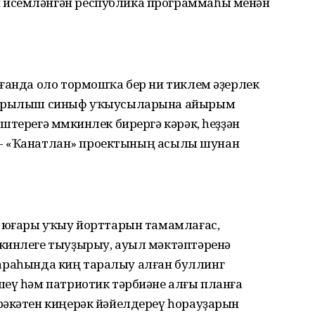
 исемләнгән республика программаһы менән
ағанда оло тормошҡа бер ни тиклем әҙерлек
ығарылыш синыф уҡыусыларына айырым
штерегә мөмкинлек бирергә кәрәк, һеҙҙән
в. - «Ҡанатлан» проектының асылы шунан
, юғары уҡыу йорттарын тамамлағас,
кинлеге тыуҙырыу, ауыл мәктәптәренә
әр араһында киң таралыу алған буллинг
шеү һәм патриотик тәрбиәне алғы планға
рәкәтен киңерәк йәйелдереү һорауҙарын