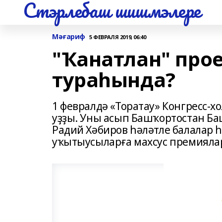
Стэрлебаш шишмэлере
Мәғариф
5 ФЕВРАЛЯ 2019, 06:40
"Ҡанатлан" про
тураһында?
1 февралдә «Торатау» Конгресс-
уҙҙы. Уны асып Башҡортостан 
Радий Хәбиров һәләтле балалар һ
уҡытыусыларға махсус премиял