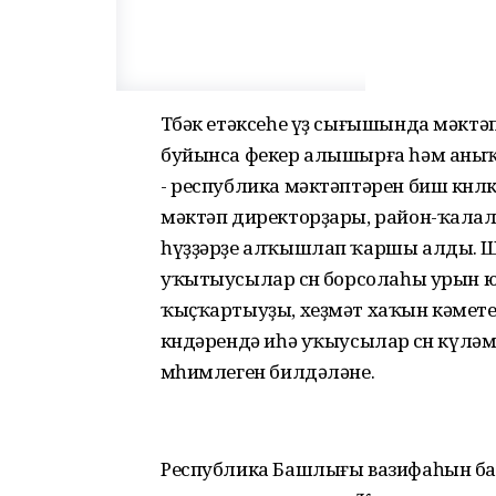
Төбәк етәксеһе үҙ сығышында мәктә
буйынса фекер алышырға һәм аныҡ
- республика мәктәптәрен биш көн
мәктәп директорҙары, район-ҡалал
һүҙҙәрҙе алҡышлап ҡаршы алды. Ш
уҡытыусылар өсөн борсолаһы урын 
ҡыҫҡартыуҙы, хеҙмәт хаҡын кәметеү
көндәрендә иһә уҡыусылар өсөн күл
мөһимлеген билдәләне.
Республика Башлығы вазифаһын б