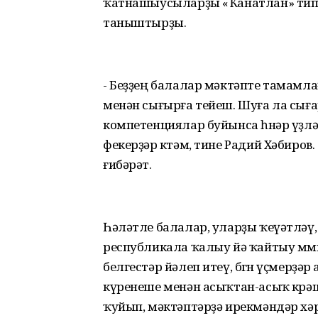
ҡатнашыусыларҙы «Ҡанатлан» тип
таныштырҙы.
- Беҙҙең балалар мәктәпте тамамл
менән сығырға тейеш. Шуға ла с
компетенциялар буйынса һөнәр үҙлә
фекерҙәр көтәм, тине Радий Хәбиро
ғибәрәт.
Һәләтле балалар, уларҙы ҡеүәтләү
республикала ҡалыу йә ҡайтыу мөм
белгестәр йәлеп итеү, бөгөн үҫмерҙ
күренеше менән асыҡтан-асыҡ көрә
ҡуйып, мәктәптәрҙә ирекмәндәр хә