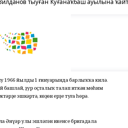
Вилданов тыуған Ҡуғанаҡбаш ауылына ҡайт
ҙыу 1966 йылдың 1 ғинуарында барлыҡҡа килә.
й башлай, ҙур оҫталыҡ талап иткән мөһим
тәрҙе эшкәртә, көҙөн ерҙе туңға һөрә.
лла Әнүәр улы эшләгән икенсе бригадала