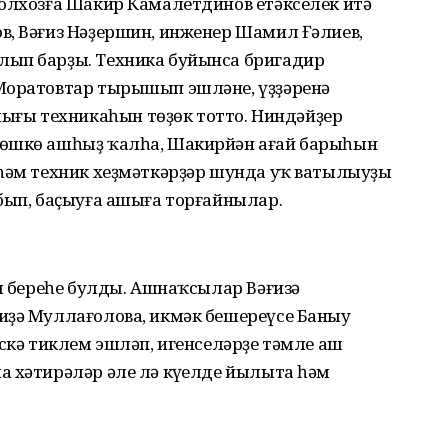
колхозға Шакир Камалетдинов етәкселек итә
в, Вәғиз Нәҙершин, инженер Шамил Ғәлиев,
лып барҙы. Техника буйынса бригадир
Моратовтар тырышып эшләне, үҙҙәренә
ғы техникаһын төҙөк тотто. Ниндәйҙер
төшкө ашһыҙ ҡалһа, Шакирйән ағай барыһын
 һәм техник хеҙмәткәрҙәр шунда уҡ ватылыуҙы
бып, баҫыуға ашыға торғайнылар.
ың береһе булды. Ашнаҡсылар Вәғизә
иҙә Муллағолова, икмәк бешереүсе Баныу
искә тиклем эшләп, игенселәрҙе тәмле аш
 хәтирәләр әле лә күңелде йылыта һәм