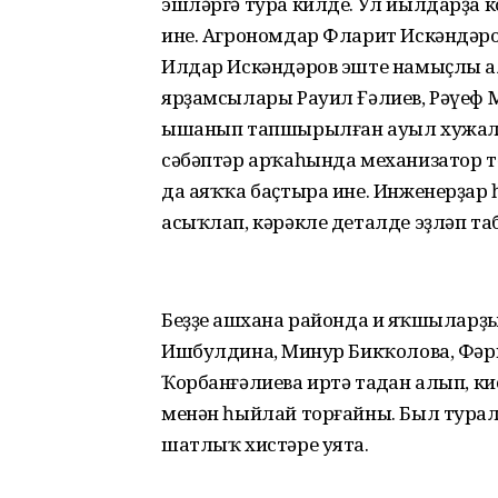
эшләргә тура килде. Ул йылдарҙа 
ине. Агрономдар Фларит Искәндәро
Илдар Искәндәров эште намыҫлы а
ярҙамсылары Рауил Ғәлиев, Рәүеф 
ышанып тапшырылған ауыл хужалы
сәбәптәр арҡаһында механизатор 
да аяҡҡа баҫтыра ине. Инженерҙар
асыҡлап, кәрәкле деталде эҙләп та
Беҙҙең ашхана районда иң яҡшыларҙ
Ишбулдина, Миңнур Бикҡолова, Фәр
Ҡорбанғәлиева иртә таңдан алып, к
менән һыйлай торғайны. Был турала
шатлыҡ хистәре уята.