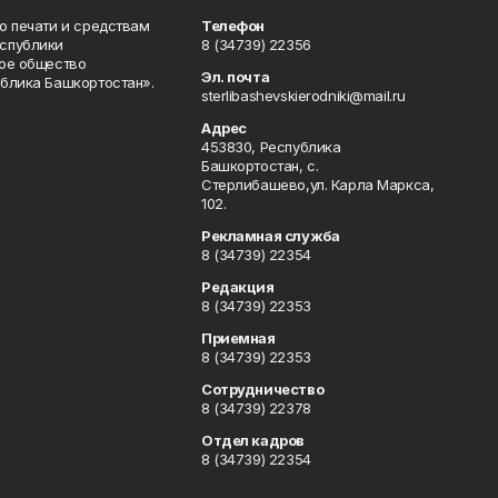
о печати и средствам
Телефон
спублики
8 (34739) 22356
ое общество
Эл. почта
блика Башкортостан».
sterlibashevskierodniki@mail.ru
Адрес
453830, Республика
Башкортостан, c.
Стерлибашево,ул. Карла Маркса,
102.
Рекламная служба
8 (34739) 22354
Редакция
8 (34739) 22353
Приемная
8 (34739) 22353
Сотрудничество
8 (34739) 22378
Отдел кадров
8 (34739) 22354