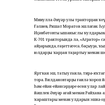
Миңнулла Әнүәр улы тракторҙан ҡеү
Ғәлиев, Ришат Моратов эшләгән. Һу
Иҫәнбәтовтың ышаныслы ҡулдарына
К-701 тракторында ла, «Агратор» с
айҙарында, ғәҙәттәгесә, баҫыуҙа, 
юлдарҙы ҡарҙан таҙартыу менән ш
Яртҡан эш, татыу ғаилә, тирә-яҡтағ
тора. Вилдановтарҙың ғаилә ҡороп 
һәм ейән-ейәнсәрҙәре өсөн улар ла
йәшлек Әнүәр ағай менән Райхана а
ҡараштары менән улдарын эшкә оҙат