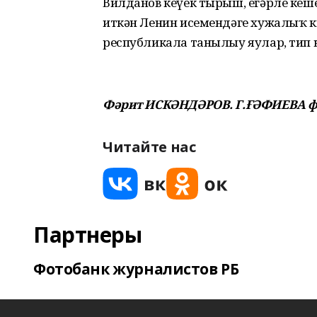
Вилданов кеүек тырыш, егәрле кеш
иткән Ленин исемендәге хужалыҡ к
республикала танылыу яулар, тип
Фәрит ИСКӘНДӘРОВ. Г.ҒӘФИЕВА ф
Читайте нас
Партнеры
Фотобанк журналистов РБ