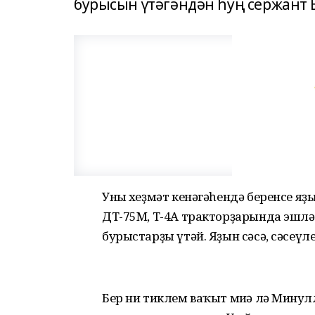
бурысын үтәгәндән һуң сержант 
Уның хеҙмәт кенәгәһендә беренсе я
ДТ-75М, Т-4А тракторҙарында эшлә
бурыстарҙы үтәй. Яҙын сәсә, сәсеүлек
Бер ни тиклем ваҡыт миңә лә Миңну