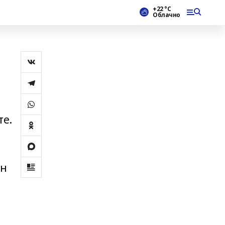
+22 °С
Облачно
те.
ен