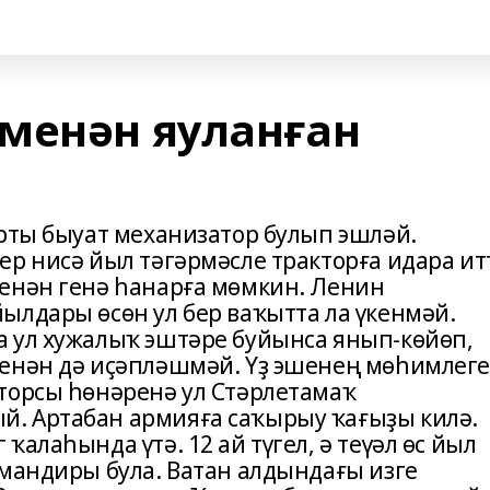
менән яуланған
ярты быуат механизатор булып эшләй.
р нисә йыл тәгәрмәсле тракторға идара ит
енән генә һанарға мөмкин. Ленин
ылдары өсөн ул бер ваҡытта ла үкенмәй.
 ул хужалыҡ эштәре буйынса янып-көйөп,
менән дә иҫәпләшмәй. Үҙ эшенең мөһимлег
торсы һөнәренә ул Стәрлетамаҡ
. Артабан армияға саҡырыу ҡағыҙы килә.
алаһында үтә. 12 ай түгел, ә теүәл өс йыл
омандиры була. Ватан алдындағы изге