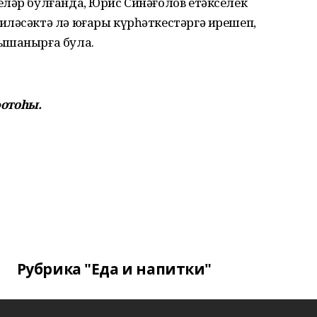
еләр булғанда, Юрис Синәғолов етәкселек
иләсәктә лә юғары күрһәткестәргә ирешеп,
 ышанырға була.
отоһы.
Рубрика "Еда и напитки"