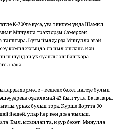
әтле К-700гә күсә, уға тиклем унда Шамил
ңынан Миңнулла тракторҙы Сәмерхән
 тапшыра. Һуңғы йылдарҙа Миңнулла ағай
әсеү комплексында ла йыл эшләне. Йәй
ҡышын шундай уҡ яуаплы эш башҡара -
өғөлләнә.
ыларҙың хөрмәте – кешенең бәхет нигеҙе булып
йәшәүҙәренә оҙаҡламай 43 йыл тула. Балалары
йыҡлы үрнәк булып тора. Күрше йортта 90
пай йәшәй, улар һәр көн доға ҡылып,
а. Был, ысынлап та, иң ҙур бәхет! Миңнулла