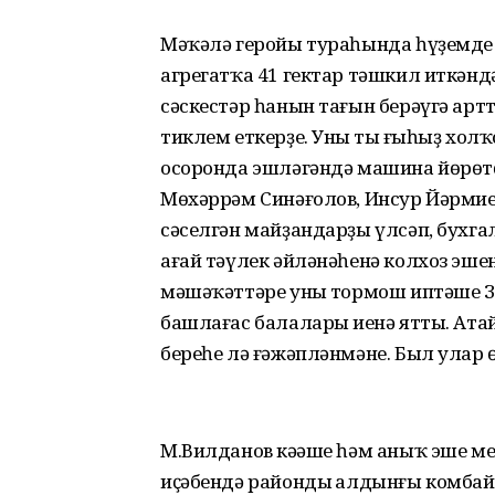
Мәҡәлә геройы тураһында һүҙемде 
агрегатҡа 41 гектар тәшкил иткәндә
сәскестәр һанын тағын берәүгә артт
тиклем еткерҙе. Уның тың ғыһыҙ хол
осоронда эшләгәндә машина йөрөт
Мөхәррәм Синәғолов, Инсур Йәрмиев
сәселгән майҙандарҙы үлсәп, бухга
ағай тәүлек әйләнәһенә колхоз эш
мәшәҡәттәре уның тормош иптәше Зө
башлағас балалары иңенә ятты. Атай
береһе лә ғәжәпләнмәне. Был улар ө
М.Вилданов кәңәше һәм аныҡ эше ме
иҫәбендә райондың алдынғы комба