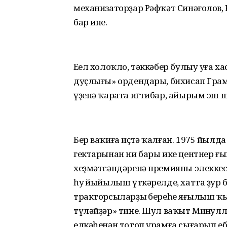
механизаторҙар Рәфҡәт Синәғолов, 
бар ине.
Еңел холоҡло, тәккәбер булыу уға х
дуҫлығы» ордендары, бихисап Грам
үҙенә ҡарата иғтибар, айырым эш 
Бер ваҡиға иҫтә ҡалған. 1975 йылд
гектарынан ни бары ике центнер ғы
хеҙмәтсәндәренә премияны элекке
һуң йыйылыш үткәрелде, хатта ҙур 
тракторсыларҙың береһе яңғылыш ҡын
түләйҙәр» тине. Шул ваҡыт Миңнулл
елкәһенән тотоп урамға сығарып еб