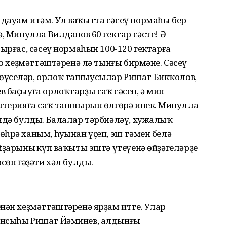
дауам итәм. Ул ваҡытта сәсеү нормаһы бер
, Минулла Вилданов 60 гектар сәсте! Ә
ырғас, сәсеү нормаһын 100-120 гектарға
ҡо хеҙмәттәштәренә лә тынғы бирмәне. Сәсеү
өүселәр, орлоҡ ташыусылар Ришат Бикҡолов,
 баҫыуға орлоҡтарҙы саҡ сәсеп, ә мин
лтерияға саҡ тапшырып өлгөрә инек. Миңнулла
ендә булды. Балалар тәрбиәләү, хужалыҡ
һрә ханым, һуңынан үҫеп, эш тәмен белә
ҙарының күп ваҡыты эштә үтеүенә өйҙәгеләрҙең
сөн ғәҙәти хәл булды.
нән хеҙмәттәштәренә ярҙам итте. Улар
йнсыһы Ришат Йәминев, алдынғы