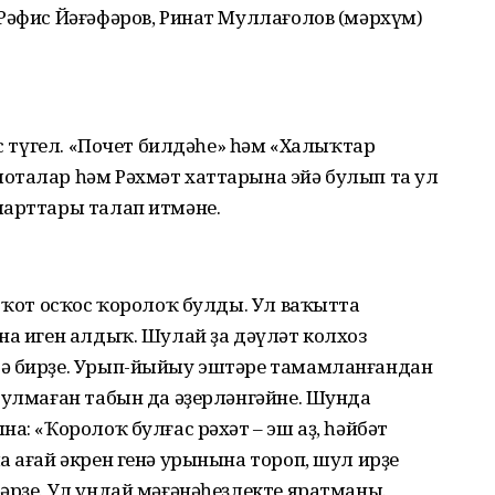
Рәфис Йәғәфәров, Ринат Муллағолов (мәрхүм)
ас түгел. «Почет билдәһе» һәм «Халыҡтар
оталар һәм Рәхмәт хаттарына эйә булып та ул
шарттары талап итмәне.
а ҡот осҡос ҡоролоҡ булды. Ул ваҡытта
на иген алдыҡ. Шулай ҙа дәүләт колхоз
сә бирҙе. Урып-йыйыу эштәре тамамланғандан
булмаған табын да әҙерләнгәйне. Шунда
а: «Ҡоролоҡ булғас рәхәт – эш аҙ, һәйбәт
а ағай әкрен генә урынына тороп, шул ирҙе
әрҙе. Ул ундай мәғәнәһеҙлекте яратманы.