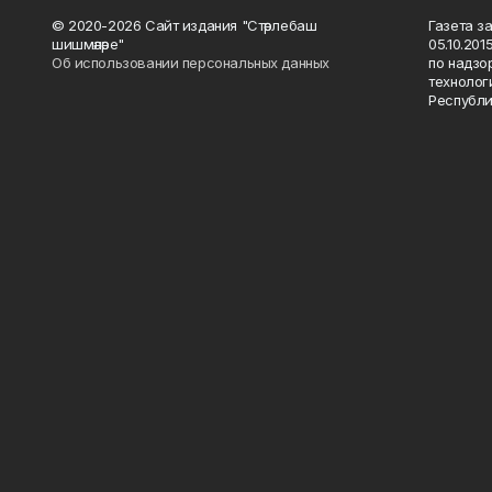
© 2020-2026 Сайт издания "Стәрлебаш
Газета з
шишмәләре"
05.10.20
Об использовании персональных данных
по надзо
технолог
Республи