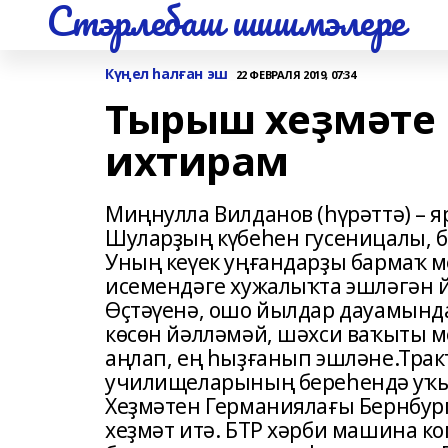
Стэрлебаш шишмэлере
Күңел һалған эш
22 ФЕВРАЛЯ 2019, 07:34
Тырыш хеҙмәте 
ихтирам
Миңнулла Вилданов (һүрәттә) – 
Шуларҙың күбеһен гусеницалы, бе
Уның кеүек уңғандарҙы бармаҡ м
исемендәге хужалыҡта эшләгән й
Өҫтәүенә, ошо йылдар дауамында
көсөн йәлләмәй, шәхси ваҡыты 
аңлап, ең һыҙғанып эшләне.Трак
училищеларының береһендә уҡый
Хеҙмәтен Германиялағы Бернбург ҡ
хеҙмәт итә. БТР хәрби машина к