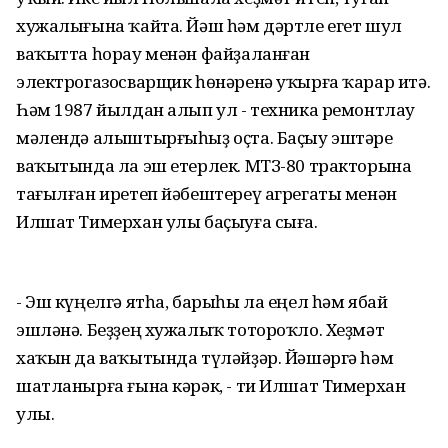
хужалығына ҡайта. Йәш һәм дәртле егет шул
ваҡытта һорау менән файҙаланған
электрогазосварщик һөнәренә уҡырға ҡарар итә.
Һәм 1987 йылдан алып ул - техника ремонтлау
мәлендә алыштырғыһыҙ оҫта. Баҫыу эштәре
ваҡытында ла эш етерлек. МТЗ-80 тракторына
тағылған иретеп йәбештереү агрегаты менән
Илшат Тимерхан улы баҫыуға сыға.
- Эш күңелгә ятһа, барыһы ла еңел һәм ябай
эшләнә. Беҙҙең хужалыҡ тотороҡло. Хеҙмәт
хаҡын да ваҡытында түләйҙәр. Йәшәргә һәм
шатланырға ғына кәрәк, - ти Илшат Тимерхан
улы.