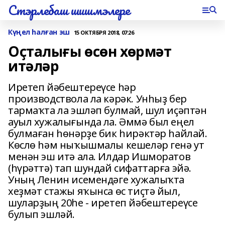
Стэрлебаш шишмэлере
Күңел һалған эш
15 ОКТЯБРЯ 2018, 07:26
Оҫталығы өсөн хөрмәт
итәләр
Иретеп йәбештереүсе һәр
производствола ла кәрәк. Унһыҙ бер
тармаҡта ла эшләп булмай, шул иҫәптән
ауыл хужалығында ла. Әммә был еңел
булмаған һөнәрҙе бик һирәктәр һайлай.
Көслө һәм ныҡышмалы кешеләр генә ут
менән эш итә ала. Илдар Ишморатов
(һүрәттә) тап шундай сифаттарға эйә.
Уның Ленин исемендәге хужалыҡта
хеҙмәт стажы яҡынса өс тиҫтә йыл,
шуларҙың 20һе - иретеп йәбештереүсе
булып эшләй.