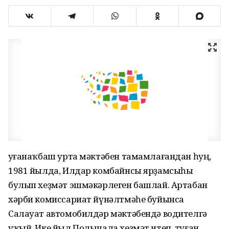
Ҡуғанаҡбаш урта мәктәбен тамамлағандан һуң,
1981 йылда, Илдар комбайнсы ярҙамсыһы
булып хеҙмәт эшмәкәрлеген башлай. Артабан
хәрби комиссариат йүнәлтмәһе буйынса
Салауат автомобилдәр мәктәбендә водителгә
уҡый. Ике йыл Польшала хеҙмәт итеп, туған