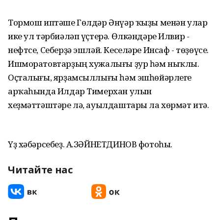
Тормош иптәше Гөлдәр Әнүәр ҡыҙы менән улар
ике ул тәрбиәләп үҫтерә. Өлкәндәре Илвир -
нефтсе, Себерҙә эшләй. Кеселәре Инсаф - төҙөүсе.
Ишморатовтарҙың хужалығы ҙур һәм ныҡлы.
Оҫталығы, ярҙамсыллығы һәм эшһөйәрлеге
арҡаһында Илдар Тимерхан улын
хеҙмәттәштәре лә, ауылдаштары ла хөрмәт итә.
Үҙ хәбәрсебеҙ. А.ЗӘЙНЕТДИНОВ фотоһы.
Читайте нас