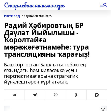
Стэрлебаш шишмэлере
Иҡтисад
10 ДЕКАБРЯ 2019, 08:55
Радий Хәбировтың БР
Дәүләт Йыйылышы -
Ҡоролтайға
мөрәжәғәтнамәһе: тура
трансляцияны ҡарағыҙ!
Башҡортостан Башлығы төбәктең
яҡындағы һәм киләсәккә үҫеш
перспективаларына стратегик
йүнәлештәрен күрһәтәсәк.