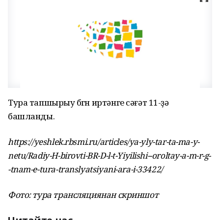
Тура тапшырыу бөгөн иртәнге сәғәт 11-ҙә
башланды.
https://yeshlek.rbsmi.ru/articles/ya-yly-tar-ta-ma-y-
netu/Radiy-H-birovti-BR-D-l-t-Yiyilishi--oroltay-a-m-r-g-
-tnam-e-tura-translyatsiyani-ara-i-33422/
Фото: тура трансляциянан скриншот