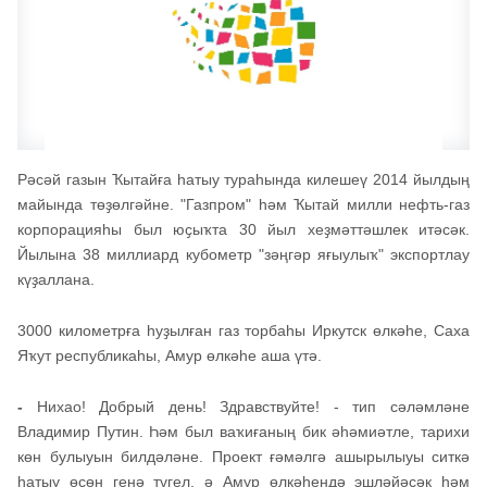
Рәсәй газын Ҡытайға һатыу тураһында килешеү 2014 йылдың
майында төҙөлгәйне. "Газпром" һәм Ҡытай милли нефть-газ
корпорацияһы был юҫыҡта 30 йыл хеҙмәттәшлек итәсәк.
Йылына 38 миллиард кубометр "зәңгәр яғыулыҡ" экспортлау
күҙаллана.
3000 километрға һуҙылған газ торбаһы Иркутск өлкәһе, Саха
Яҡут республикаһы, Амур өлкәһе аша үтә.
-
Нихао! Добрый день! Здравствуйте! - тип сәләмләне
Владимир Путин. Һәм был ваҡиғаның бик әһәмиәтле, тарихи
көн булыуын билдәләне. Проект ғәмәлгә ашырылыуы ситкә
һатыу өсөн генә түгел, ә Амур өлкәһендә эшләйәсәк һәм