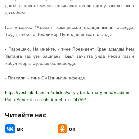
донъяға ҡеүәте менән таныласаҡ газ эшкәртеү заводы өсөн
дә мөһим.
Газ үткәргес "Атаман" компрессор станцияһынан асылды.
Тәүҙә, әлбиттә, Владимир Путиндан рөхсәт алынды.
-
Разрешаю. Начинайте, - тине Президент. Кран асылды һәм
Ҡытайға газ үтә башланы. Был ваҡытта унда Рәсәй газын
ҡабул итергә әҙерлек белдерелде.
- Поехали! - тине Си Цзиньпин әфәнде.
https://yeshlek.rbsmi.ru/articles/ya-yly-tar-ta-ma-y-netu/Vladimir-
Putin-Seber-k-s-n-eshl-tep-eb-r-e-24759/
Читайте нас