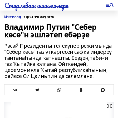
Стэрлебаш шишмэлере
Иҡтисад
3 ДЕКАБРЯ 2019, 08:20
Владимир Путин "Себер
көсө"н эшләтеп ебәрҙе
Рәсәй Президенты телекүпер режимында
"Себер көсө" газ үткәргесен сафҡа индереү
тантанаһында ҡатнашты. Беҙҙең тәбиғи
газ Ҡытайға юллана. Әйткәндәй,
церемонияла Ҡытай республикаһының
рәйесе Си Цзиньпин да сәләмләне.