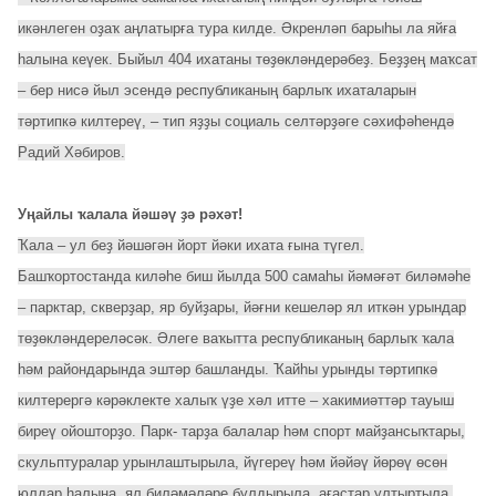
икәнлеген оҙаҡ аңлатырға тура килде. Әкренләп барыһы ла яйға
һалына кеүек. Быйыл 404 ихатаны төҙөкләндерәбеҙ. Беҙҙең маҡсат
– бер нисә йыл эсендә республиканың барлыҡ ихаталарын
тәртипкә килтереү, – тип яҙҙы социаль селтәрҙәге сәхифәһендә
Радий Хәбиров.
Уңайлы ҡалала йәшәү ҙә рәхәт!
Ҡала – ул беҙ йәшәгән йорт йәки ихата ғына түгел.
Башҡортостанда киләһе биш йылда 500 самаһы йәмәғәт биләмәһе
– парктар, скверҙар, яр буйҙары, йәғни кешеләр ял иткән урындар
төҙөкләндереләсәк. Әлеге ваҡытта республиканың барлыҡ ҡала
һәм райондарында эштәр башланды. Ҡайһы урынды тәртипкә
килтерергә кәрәклекте халыҡ үҙе хәл итте – хакимиәттәр тауыш
биреү ойошторҙо. Парк- тарҙа балалар һәм спорт майҙансыҡтары,
скульптуралар урынлаштырыла, йүгереү һәм йәйәү йөрөү өсөн
юлдар һалына, ял биләмәләре булдырыла, ағастар ултыртыла.