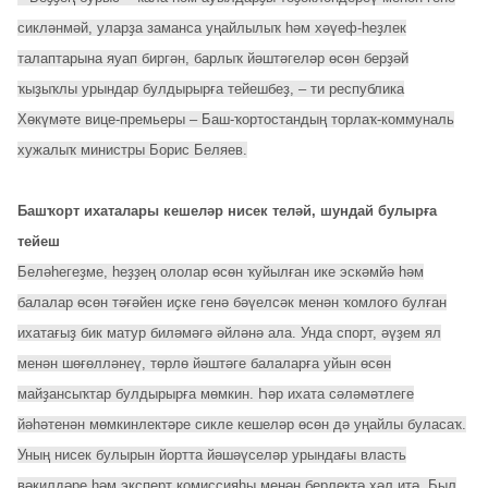
сикләнмәй, уларҙа заманса уңайлылыҡ һәм хәүеф-һеҙлек
талаптарына яуап биргән, барлыҡ йәштәгеләр өсөн берҙәй
ҡыҙыҡлы урындар булдырырға тейешбеҙ, – ти республика
Хөкүмәте вице-премьеры – Баш-ҡортостандың торлаҡ-коммуналь
хужалыҡ министры Борис Беляев.
Башҡорт ихаталары кешеләр нисек теләй, шундай булырға
тейеш
Беләһегеҙме, һеҙҙең ололар өсөн ҡуйылған ике эскәмйә һәм
балалар өсөн тәғәйен иҫке генә бәүелсәк менән ҡомлоғо булған
ихатағыҙ бик матур биләмәгә әйләнә ала. Унда спорт, әүҙем ял
менән шөғөлләнеү, төрлө йәштәге балаларға уйын өсөн
майҙансыҡтар булдырырға мөмкин. Һәр ихата сәләмәтлеге
йәһәтенән мөмкинлектәре сикле кешеләр өсөн дә уңайлы буласаҡ.
Уның нисек булырын йортта йәшәүселәр урындағы власть
вәкилдәре һәм эксперт комиссияһы менән берлектә хәл итә. Был