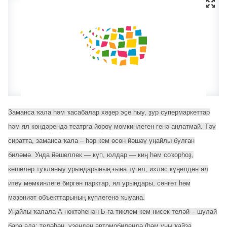
Заманса ҡала һәм ҡасабалар хәҙер эҫе һыу, ҙур супермаркеттар
һәм ял көндәрендә театрға йөрөү мөмкинлеген генә аңлатмай. Тәү
сиратта, заманса ҡала – һәр кем өсөн йәшәү уңайлы булған
биләмә. Унда йәшеллек — күп, юлдар — киң һәм соҡорһоҙ,
кешеләр туҡланыу урындарының ғына түгел, ихлас күңелдән ял
итеү мөмкинлеге биргән парктар, ял урындары, сәнғәт һәм
мәҙәниәт объекттарының күплегенә ҡыуана.
Уңайлы ҡалала А нөктәһенән Б-ға тиклем кем нисек теләй – шулай
бара ала: теләһәң, үҙеңдең автомобилеңдә (һәм уны ҡайҙа