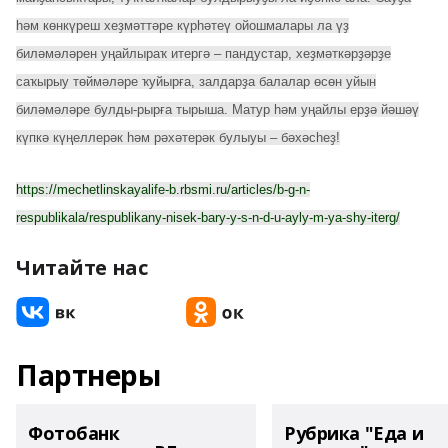
һәм көнкүреш хеҙмәттәре күрһәтеү ойошмалары ла үҙ
биләмәләрен уңайлыраҡ итергә – пандустар, хеҙмәткәрҙәрҙе
саҡырыу төймәләре ҡуйырға, залдарҙа балалар өсөн уйын
биләмәләре булды-рырға тырыша. Матур һәм уңайлы ерҙә йәшәү
күпкә күңеллерәк һәм рәхәтерәк булыуы – бәхәсһеҙ!
https://mechetlinskayalife-b.rbsmi.ru/articles/b-g-n-
respublikala/respublikany-nisek-bary-y-s-n-d-u-ayly-m-ya-shy-iterg/
Читайте нас
Партнеры
Фотобанк
Рубрика "Еда и