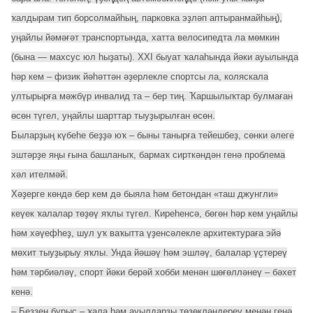
ҡалдырам тип борсолмайһың, парковка эҙләп аптыранмайһың),
уңайлы йәмәғәт транспортында, хатта велосипедта ла мөмкин
(бына — махсус юл һыҙаты). XXI быуат ҡалаһында йәки ауылында
һәр кем – физик йәһәттән әҙерлекле спортсы ла, коляскала
ултырырға мәжбүр инвалид та – бер тиң. Ҡаршылыҡтар булмаған
өсөн түгел, уңайлы шарттар тыуҙырылған өсөн.
Быларҙың күбеһе беҙҙә юҡ – быны танырға тейешбеҙ, сөнки әлеге
эштәрҙе яңы ғына башланыҡ, бармаҡ сирткәндән генә проблема
хәл ителмәй.
Хәҙерге көндә бер кем дә быяла һәм бетондан «таш джунгли»
кеүек ҡалалар төҙөү яҡлы түгел. Киреһенсә, бөгөн һәр кем уңайлы
һәм хәүефһеҙ, шул уҡ ваҡытта үҙенсәлекле архитектураға эйә
мөхит тыуҙырыу яҡлы. Унда йәшәү һәм эшләү, балалар үҫтереү
һәм тәрбиәләү, спорт йәки берәй хобби менән шөғөлләнеү – бәхет
кенә.
– Беҙҙең бурыс – ҡала һәм ауылдарҙы төҙөкләндереү менән генә