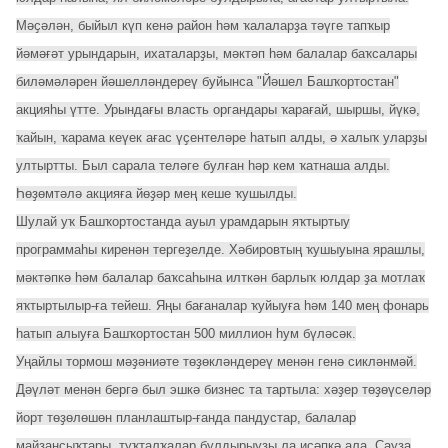
Мәҫәлән, быйыл күп кенә район һәм ҡалаларҙа тәүге тапҡыр
йәмәғәт урындарын, ихаталарҙы, мәктәп һәм балалар баҡсалары
биләмәләрен йәшелләндереү буйынса "Йәшел Башҡортостан"
акцияһы үтте. Урындағы власть органдары ҡарағай, шыршы, йүкә,
ҡайын, ҡарама кеүек ағас үҫентеләре һатып алды, ә халыҡ уларҙы
ултыртты. Был сарала теләге булған һәр кем ҡатнаша алды.
Һөҙөмтәлә акцияға йөҙәр мең кеше ҡушылды.
Шулай уҡ Башҡортостанда ауыл урамдарын яҡтыртыу
программаһы киренән тергеҙелде. Хәбировтың ҡушыуына ярашлы,
мәктәпкә һәм балалар баҡсаһына илткән барлыҡ юлдар ҙа мотлаҡ
яҡтыртылыр-ға тейеш. Яңы бағаналар ҡуйыуға һәм 140 мең фонарь
һатып алыуға Башҡортостан 500 миллион һум бүләсәк.
Уңайлы тормош мәҙәниәте төҙөкләндереү менән генә сикләнмәй.
Дәүләт менән бергә был эшкә бизнес та тартыла: хәҙер төҙөүселәр
йорт төҙөлөшөн планлаштыр-ғанда пандустар, балалар
майҙансыҡтары, туҡталҡалар булдырыуҙы ла иҫәпкә ала. Сауҙа