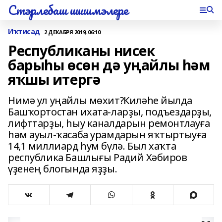
Стэрлебаш шишмэлере
Иҡтисад
2 ДЕКАБРЯ 2019, 06:10
Республиканы нисек
барыһы өсөн дә уңайлы һәм
яҡшы итергә
Нимә ул уңайлы мөхит?Киләһе йылда
Башҡортостан ихата-ларҙы, подъездарҙы,
лифттарҙы, һыу каналдарын ремонтлауға
һәм ауыл-ҡасаба урамдарын яҡтыртыуға
14,1 миллиард һум бүлә. Был хаҡта
республика Башлығы Радий Хәбиров
үҙенең блогында яҙҙы.