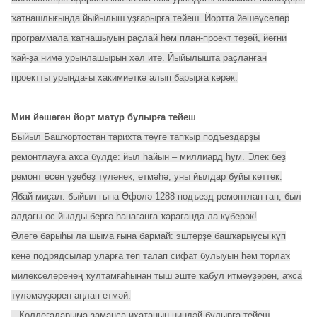
ҡатнашлығында йыйылыш уҙғарырға тейеш. Йортта йәшәүселәр
программала ҡатнашыуын раҫлай һәм план-проект төҙөй, йәғни
ҡай-ҙа нимә урынлашырын хәл итә. Йыйылышта раҫланған
проектты урындағы хакимиәткә алып барырға кәрәк.
Мин йәшәгән йорт матур булырға тейеш
Быйыл Башҡортостан тарихта тәүге тапҡыр подъездарҙы
ремонтлауға аҡса бүлде: йыл һайын – миллиард һум. Элек беҙ
ремонт өсөн үҙебеҙ түләнек, етмәһә, уны йылдар буйы көттөк.
Ябай миҫал: быйыл ғына Өфөлә 1288 подъезд ремонтлан-ған, был
алдағы өс йылды бергә һанағанға ҡарағанда ла күберәк!
Әлегә барыһы ла шыма ғына бармай: эштәрҙе башҡарыусы күп
кенә подрядсылар уларға төп талап сифат булыуын һәм торлаҡ
милекселәренең ҡултамғаһынан тыш эште ҡабул итмәүҙәрен, аҡса
түләмәүҙәрен аңлап етмәй.
– Коллегаларыма заманса ихатаның ниндәй булырға тейеш