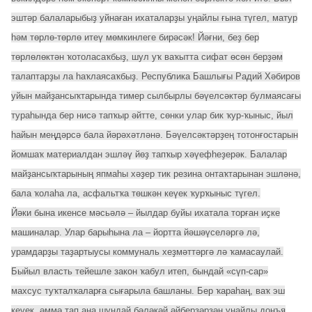
эштәр балаларыбыҙ уйнаған ихаталарҙы уңайлы ғына түгел, матур
һәм төрлө-төрлө итеү мөмкинлеге бирәсәк! Йәғни, беҙ бер
төрлөлөктән ҡотоласаҡбыҙ, шул уҡ ваҡытта сифат өсөн берҙәм
талаптарҙы ла һаҡлаясаҡбыҙ. Республика Башлығы Радий Хәбиров
уйын майҙансыҡтарында тимер сылбырлы бәүелсәктәр булмаясағы
тураһында бер нисә тапҡыр әйтте, сөнки улар бик ҡур-ҡыныс, йыл
һайын меңдәрсә бала йәрәхәтләнә. Бәүелсәктәрҙең тотонғостарын
йомшаҡ материалдан эшләү йөҙ тапҡыр хәүефһеҙерәк. Балалар
майҙансыҡтарының япмаһы хәҙер тик резина онтаҡтарынан эшләнә,
бала ҡолаһа ла, асфальтҡа төшкән кеүек ҡурҡыныс түгел.
Йәки бына икенсе мәсьәлә – йылдар буйы ихатала торған иҫке
машиналар. Улар барыһына ла – йортта йәшәүселәргә лә,
урамдарҙы таҙартыусы коммуналь хеҙмәттәргә лә ҡамасаулай.
Быйыл власть тейешле закон ҡабул итеп, бындай «сүп-сар»
махсус туҡталҡаларға сығарыла башланы. Бер ҡараһаң, ваҡ эш
кеүек, әммә тап ана шундай бәләкәй әйберҙәрҙән уңайлы донъя