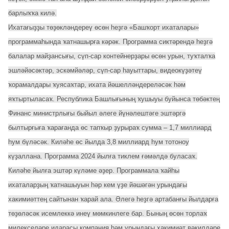
барлыҡҡа килә.
Ихатағыҙҙы төҙөкләндереү өсөн һеҙгә «Башҡорт ихаталары»
программаһында ҡатнашырға кәрәк. Программа сиктәрендә һеҙгә
балалар майҙансығы, сүп-сар контейнерҙары өсөн урын, туҡталҡа
эшләйәсәктәр, эскәмйәләр, сүп-сар һауыттары, видеокүҙәтеү
ҡорамалдары ҡуясаҡтар, ихата йәшелләндереләсәк һәм
яҡтыртыласаҡ. Республика Башлығының ҡушыуы буйынса төбәктең
Финанс министрлығы быйыл әлеге йүнәлештәге эштәргә
былтырғыға ҡарағанда өс тапҡыр ҙурыраҡ сумма – 1,7 миллиард
һум бүләсәк. Киләһе өс йылда 3,8 миллиард һум тотоноу
күҙаллана. Программа 2024 йылға тиклем ғәмәлдә буласаҡ.
Киләһе йылға эштәр күләме әҙер. Программала ҡайһы
ихаталарҙың ҡатнашыуын һәр кем үҙе йәшәгән урындағы
хакимиәттең сайтынан ҡарай ала. Әлегә һеҙгә артабанғы йылдарға
төҙөләсәк исемлеккә инеү мөмкинлеге бар. Бының өсөн торлаҡ
милекселәре идарасы компания һәм урындағы хакимиәт вәкилдәре