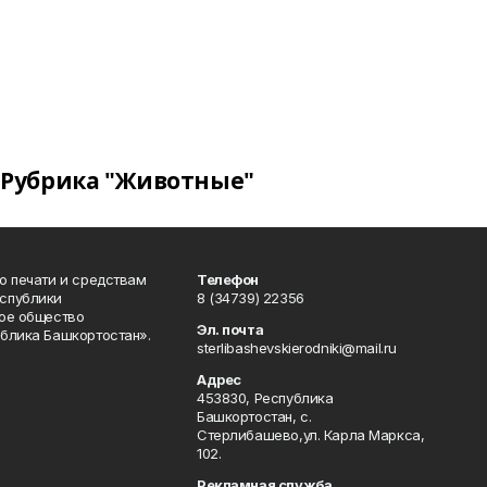
Рубрика "Животные"
о печати и средствам
Телефон
спублики
8 (34739) 22356
ое общество
Эл. почта
блика Башкортостан».
sterlibashevskierodniki@mail.ru
Адрес
453830, Республика
Башкортостан, c.
Стерлибашево,ул. Карла Маркса,
102.
Рекламная служба