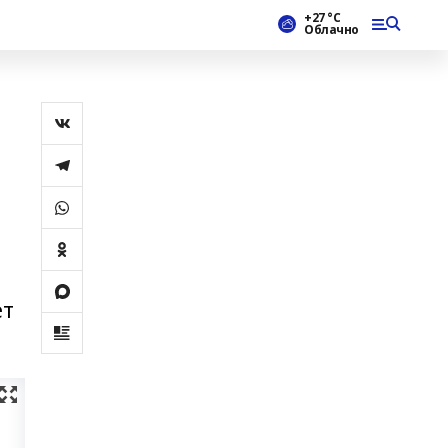
+27 °С
Облачно
ет