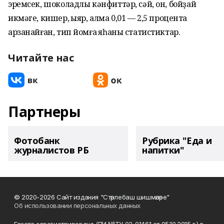
эремсек, шоколадлы кәнфиттәр, сәй, он, бойҙай
икмәге, кишер, ҡыяр, алма 0,01 — 2,5 процентҡа
арзанайған, тип йомғаҡ яһаны статистиктар.
Читайте нас
Партнеры
Фотобанк
Рубрика "Еда и
журналистов РБ
напитки"
© 2020-2026 Сайт издания "Стәрлебаш шишмәләре"
Об использовании персональных данных