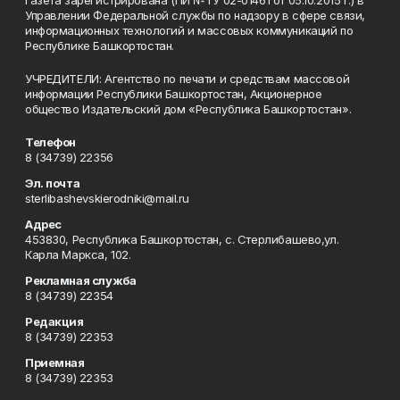
Газета зарегистрирована (ПИ №ТУ 02-01461 от 05.10.2015 г.) в
Управлении Федеральной службы по надзору в сфере связи,
информационных технологий и массовых коммуникаций по
Республике Башкортостан.
УЧРЕДИТЕЛИ: Агентство по печати и средствам массовой
информации Республики Башкортостан, Акционерное
общество Издательский дом «Республика Башкортостан».
Телефон
8 (34739) 22356
Эл. почта
sterlibashevskierodniki@mail.ru
Адрес
453830, Республика Башкортостан, c. Стерлибашево,ул.
Карла Маркса, 102.
Рекламная служба
8 (34739) 22354
Редакция
8 (34739) 22353
Приемная
8 (34739) 22353