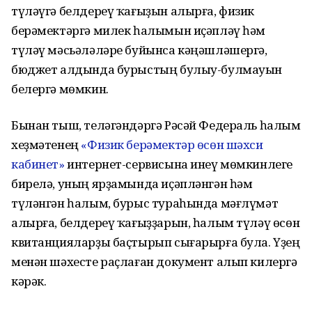
түләүгә белдереү ҡағыҙын алырға, физик
берәмектәргә милек һалымын иҫәпләү һәм
түләү мәсьәләләре буйынса кәңәшләшергә,
бюджет алдында бурыстың булыу-булмауын
белергә мөмкин.
Бынан тыш, теләгәндәргә Рәсәй Федераль һалым
хеҙмәтенең
«Физик берәмектәр өсөн шәхси
кабинет»
интернет-сервисына инеү мөмкинлеге
бирелә, уның ярҙамында иҫәпләнгән һәм
түләнгән һалым, бурыс тураһында мәғлүмәт
алырға, белдереү ҡағыҙҙарын, һалым түләү өсөн
квитанцияларҙы баҫтырып сығарырға була. Үҙең
менән шәхесте раҫлаған документ алып килергә
кәрәк.