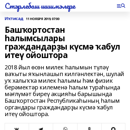
Стэрлебаш шишмэлере
Иҡтисад
11 НОЯБРЯ 2019, 07:00
Башҡортостан
һалымсылары
граждандарҙы күсмә ҡабул
итеү ойоштора
2018 йыл өсөн милек һалымын түләү
ваҡыты яҡынлашып килгәнлектән, шулай
уҡ халыҡҡа милек һалымы һәм физик
берәмектәр килеменә һалым тураһында
мәғлүмәт биреү акцияһы барышында
Башҡортостан Республикаһының һалым
органдары граждандарҙы күсмә ҡабул
итеү ойоштора.