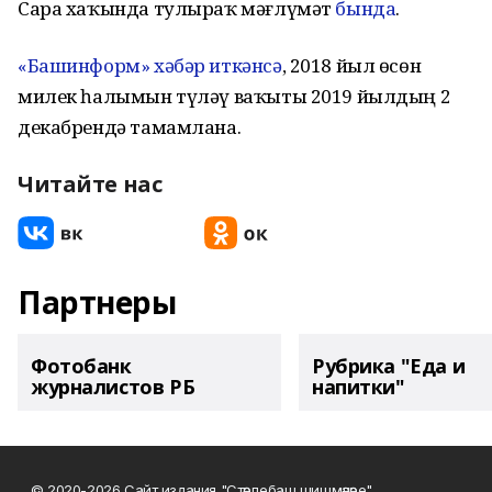
Сара хаҡында тулыраҡ мәғлүмәт
бында
.
«Башинформ» хәбәр иткәнсә
, 2018 йыл өсөн
милек һалымын түләү ваҡыты 2019 йылдың 2
декабрендә тамамлана.
Читайте нас
Партнеры
Фотобанк
Рубрика "Еда и
журналистов РБ
напитки"
© 2020-2026 Сайт издания "Стәрлебаш шишмәләре"