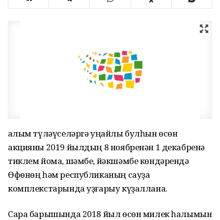
Һалым түләүселәргә уңайлы булһын өсөн
акцияны 2019 йылдың 8 ноябренән 1 декабренә
тиклем йома, шәмбе, йәкшәмбе көндәрендә
Өфөнөң һәм республиканың сауҙа
комплекстарында уҙғарыу күҙаллана.
Сара барышында 2018 йыл өсөн милек һалымын