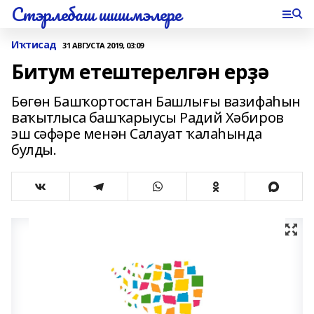
Стэрлебаш шишмэлере
Иҡтисад
31 АВГУСТА 2019, 03:09
Битум етештерелгән ерҙә
Бөгөн Башҡортостан Башлығы вазифаһын
ваҡытлыса башҡарыусы Радий Хәбиров
эш сәфәре менән Салауат ҡалаһында
булды.