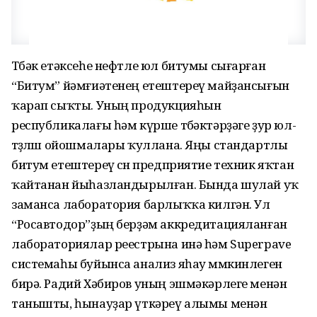
Төбәк етәксеһе нефтле юл битумы сығарған
“Битум” йәмғиәтенең етештереү майҙансығын
ҡарап сыҡты. Уның продукцияһын
республикалағы һәм күрше төбәктәрҙәге ҙур юл-
төҙөлөш ойошмалары ҡуллана. Яңы стандартлы
битум етештереү өсөн предприятие техник яҡтан
ҡайтанан йыһазландырылған. Бында шулай уҡ
заманса лаборатория барлыҡҡа килгән. Ул
“Росавтодор”ҙың берҙәм аккредитацияланған
лабораториялар реестрына инә һәм Superpave
системаһы буйынса анализ яһау мөмкинлеген
бирә. Радий Хәбиров уның эшмәкәрлеге менән
танышты, һынауҙар үткәреү алымы менән