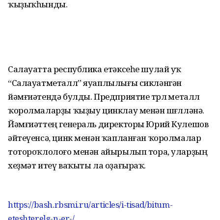
ҡыҙыҡһынды.
Салауатта республика етәксеһе шулай уҡ
“Салауатметалл” яуаплылығы сикләнгән
йәмғиәтендә булды. Предприятие төрлө металл
ҡоролмаларҙы ҡыҙыу цинклау менән шөғөлләнә.
Йәмғиәттең генераль директоры Юрий Кулешов
әйтеүенсә, цинк менән ҡапланған ҡоролмалар
тотороҡлолоғо менән айырылып тора, уларҙың
хеҙмәт итеү ваҡыты ла оҙағыраҡ.
https://bash.rbsmi.ru/articles/i-tisad/bitum-
eteshterelg-n-er-/