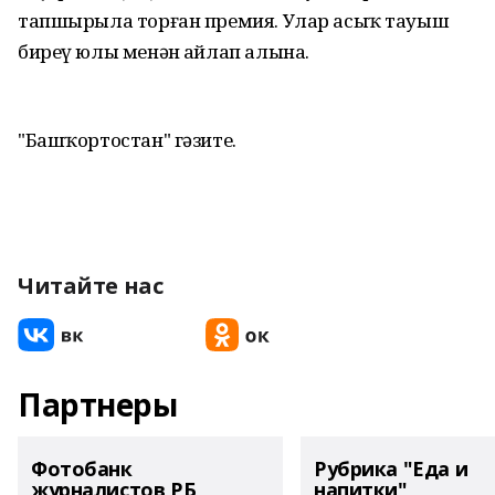
тапшырыла торған премия. Улар асыҡ тауыш
биреү юлы менән һайлап алына.
"Башҡортостан" гәзите.
Читайте нас
Партнеры
Фотобанк
Рубрика "Еда и
журналистов РБ
напитки"