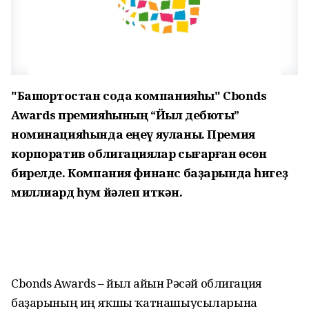
"Башҡортостан сода компанияһы" Cbonds
Awards премияһының “Йыл дебюты”
номинацияһында еңеү яуланы. Премия
корпоратив облигациялар сығарған өсөн
бирелде. Компания финанс баҙарында һигеҙ
миллиард һум йәлеп иткән.
Cbonds Awards – йыл һайын Рәсәй облигация
баҙарының иң яҡшы ҡатнашыусыларына