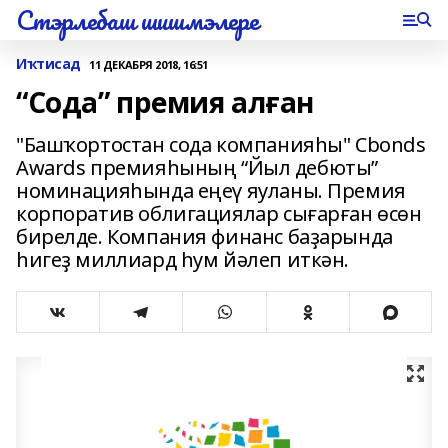
Стэрлебаш шишмэлере
Иҡтисад
11 ДЕКАБРЯ 2018, 16:51
“Сода” премия алған
"Башҡортостан сода компанияһы" Cbonds
Awards премияһының “Йыл дебюты”
номинацияһында еңеү яуланы. Премия
корпоратив облигациялар сығарған өсөн
бирелде. Компания финанс баҙарында
һигеҙ миллиард һум йәлеп иткән.