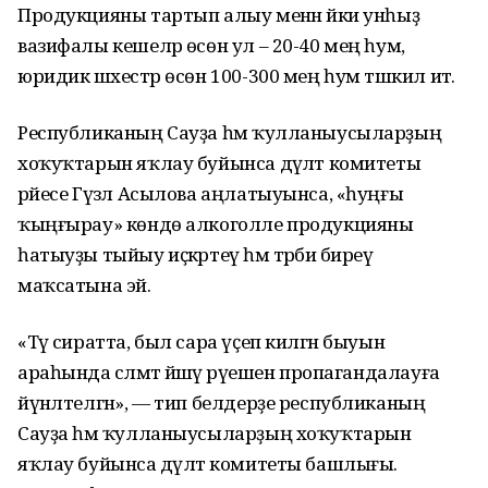
Продукцияны тартып алыу менән йәки унһыҙ
вазифалы кешеләр өсөн ул – 20-40 мең һум,
юридик шәхестәр өсөн 100-300 мең һум тәшкил итә.
Республиканың Сауҙа һәм ҡулланыусыларҙың
хоҡуҡтарын яҡлау буйынса дәүләт комитеты
рәйесе Гүзәл Асылова аңлатыуынса, «һуңғы
ҡыңғырау» көндө алкоголле продукцияны
һатыуҙы тыйыу иҫкәртеү һәм тәрбиә биреү
маҡсатына эйә.
«Тәү сиратта, был сара үҫеп килгән быуын
араһында сәләмәт йәшәү рәүешен пропагандалауға
йүнәлтелгән», — тип белдерҙе республиканың
Сауҙа һәм ҡулланыусыларҙың хоҡуҡтарын
яҡлау буйынса дәүләт комитеты башлығы.