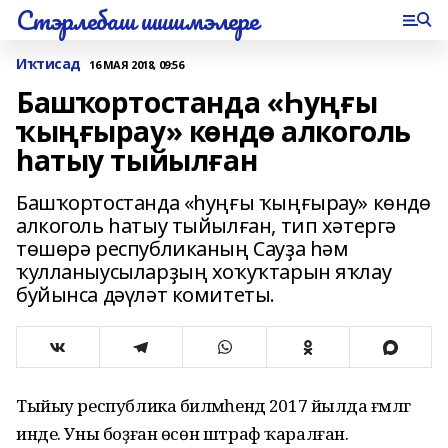
Стэрлебаш шишмэлере
Иҡтисад
16 МАЯ 2018, 09:56
Башҡортостанда «Һуңғы
ҡыңғырау» көндө алкоголь
һатыу тыйылған
Башҡортостанда «һуңғы ҡыңғырау» көндө
алкоголь һатыу тыйылған, тип хәтергә
төшөрә республиканың Сауҙа һәм
ҡулланыусыларҙың хоҡуҡтарын яҡлау
буйынса дәүләт комитеты.
Тыйыу республика биләмәһендә 2017 йылда ғәмәлгә
инде. Уны боҙған өсөн штраф ҡаралған.