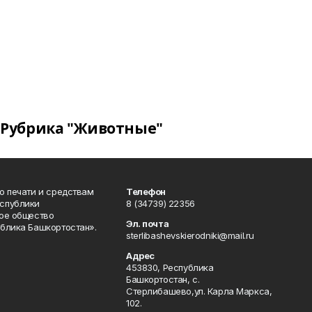
Рубрика "Животные"
о печати и средствам
Телефон
спублики
8 (34739) 22356
ое общество
Эл. почта
блика Башкортостан».
sterlibashevskierodniki@mail.ru
Адрес
453830, Республика
Башкортостан, c.
Стерлибашево,ул. Карла Маркса,
102.