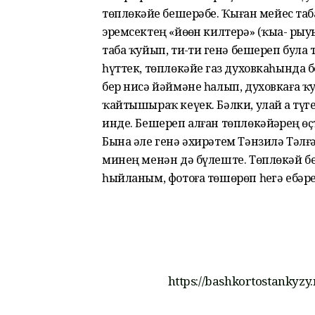
төплөкәйҙе бешерәбеҙ. Ҡыҙған мейес т
эремсектең «йөҙөн килтерә» (ҡыҙа- рыуҙы
таба ҡуйып, тиҙ-тиҙ генә бешереп була 
һүттек, төплөкәйҙе газ духовкаһында 
бер нисә йәймәне һалып, духовкаға ҡу
ҡайтышыраҡ кеүек. Бәлки, улай ҙа түгел
инде. Бешереп алған төплөкәйҙәрҙең өҫ
Бына әле генә әхирәтем Тәнзилә Тәлғ
минең менән дә бүлеште. Төплөкәй б
һыйланым, фотоға төшөрөп һеҙгә ебәр
https://bashkortostankyzy.r