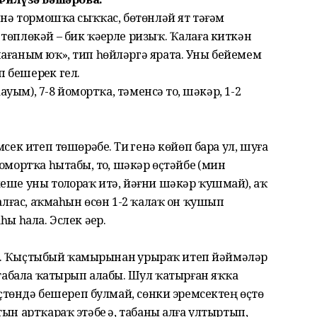
енә тормошҡа сыҡҡас, бөтөнләй ят тәғәм
төплөкәй – бик ҡәҙерле ризыҡ. Ҡалаға киткән
ағаным юҡ», тип һөйләргә ярата. Уны бейемем
 бешерҙек гел.
ауым), 7-8 йомортҡа, тәменсә тоҙ, шәкәр, 1-2
сек итеп төшөрәбеҙ. Тиҙ генә көйөп бара ул, шуға
мортҡа һытабыҙ, тоҙ, шәкәр өҫтәйбеҙ (мин
еше уны тоҙлораҡ итә, йәғни шәкәр ҡушмай), аҡ
һалғас, аҡмаһын өсөн 1-2 ҡалаҡ он ҡушып
ы һала. Эслек әҙер.
быҙ. Ҡыҫтыбый ҡамырынан ҙурыраҡ итеп йәймәләр
 табала ҡатырып алабыҙ. Шул ҡатырған яҡҡа
 өҫтөндә бешереп булмай, сөнки эремсектең өҫтө
н артҡараҡ этәбеҙ ҙә, табаны алға ултыртып,