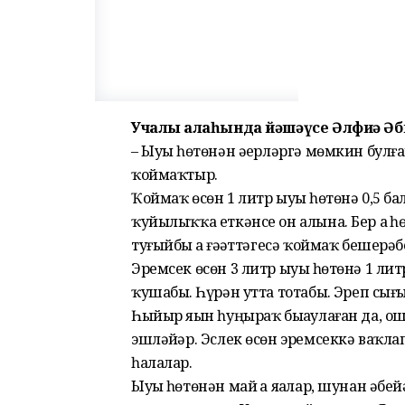
Учалы ҡалаһында йәшәүсе Әлфиә Әб
– Ыуыҙ һөтөнән әҙерләргә мөмкин булғ
ҡоймаҡтыр.
Ҡоймаҡ өсөн 1 литр ыуыҙ һөтөнә 0,5 бал
ҡуйылыҡҡа еткәнсе он алына. Бер аҙ 
туғыйбыҙ ҙа ғәҙәттәгесә ҡоймаҡ бешерәбе
Эремсек өсөн 3 литр ыуыҙ һөтөнә 1 лит
ҡушабыҙ. Һүрән утта тотабыҙ. Эреп сығ
Һыйыр яҙын һуңыраҡ быҙаулаған да, 
эшләйҙәр. Эслек өсөн эремсеккә ваҡла
һалалар.
Ыуыҙ һөтөнән май ҙа яҙалар, шунан әбей