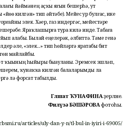
абалағы йәймәнең аҫҡы яғын бешерһә, ут
 «йөҙө килгән» тип әйтәбеҙ). Мейес ҙур булғас, ике
торғайны элек. Хәҙер, газ индергәс, мейестәрҙе
бешерәбеҙ. Яраҡлашырға тура килә инде. Табаға
йып алабыҙ. Былай еңелерәк, әлбиттә. Тәме генә
дер әле, «элек...» тип һөйләргә яратабыҙ бит
төн майлайбыҙ.
әт ҡыҙының һыйыры быҙауланы. Эремсек эшләп,
ешерҙем, ҡунаҡҡа килгән балаларымды ла
ергә лә форсат табылды.
Гөлшат ҠУНАФИНА
әҙерләне.
Филүзә БӘШӘРОВА
фотоһы.
bsmi.ru/articles/uly-dan-y-n/tl-bul-in-iyiri-i-69005/