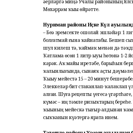
әҙерләргә миңә Учалы районының Ял
Мөхәррәм ҡыҙы өйрәтте.
Нуриман районы Иҫке Күл ауылында
– Беҙҙә эремсекте ошолай эшләйҙәр: 1 
болғатмай ғына ҡайнатабыҙ. Бешеп сыҡ
шул килеш тә, ҡаймаҡ менән дә тәҡд
Ҡатлама өсөн 1 литр ыуыҙ һөтөнә 1-2 й
кәрәк. Аҡ майҙы иретәбеҙ, барыһын бе
ҡалынлығында, сынаяҡ аҫты дәүмәлендә
Ҡыҙыу мейестә 15 – 20 минут бешерәбеҙ
Элеккеләр бит стаканлап-ҡалаҡлап ү
алған. Шуға рецепты үҙегеҙсә үҙгәртһәг
күмәс – иң тәмле ризыҡтарҙың береһе.
ҡыҙының мейескә тығыр алдынан ҡамы
сыҡҡанын күҙәтергә ярата инем.
Тәтешле районы Ҡоҙаш ауылынан Ф