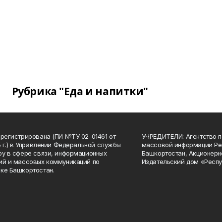
Рубрика "Еда и напитки"
арегистрирована (ПИ №ТУ 02-01461 от
УЧРЕДИТЕЛИ: Агентство п
15 г.) в Управлении Федеральной службы
массовой информации Ре
ру в сфере связи, информационных
Башкортостан, Акционерн
ий и массовых коммуникаций по
Издательский дом «Респу
ке Башкортостан.