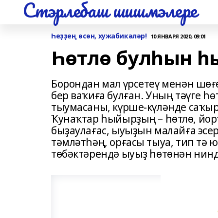
Стэрлебаш шишмэлере
Һеҙҙең өсөн, хужабикәләр!
10 ЯНВАРЯ 2020, 09:01
Һөтлө булһын 
Борондан мал үрсетеү менән шөғ
бер ваҡиға булған. Уның тәүге һө
тыумасаны, күрше-күләнде саҡыр
Ҡунаҡтар һыйырҙың – һөтлө, йор
быҙаулағас, ыуыҙын малайға эсерһ
тәмләтһәң, орғасы тыуа, тип тә 
төбәктәрендә ыуыҙ һөтөнән нин