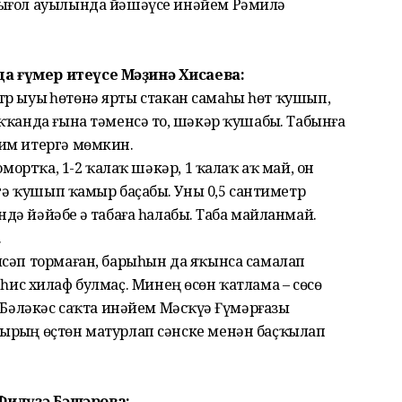
сығол ауылында йәшәүсе инәйем Рәмилә
 ғүмер итеүсе Мәҙинә Хисаева:
литр ыуыҙ һөтөнә ярты стакан самаһы һөт ҡушып,
ҡанда ғына тәменсә тоҙ, шәкәр ҡушабыҙ. Табынға
им итергә мөмкин.
омортҡа, 1-2 ҡалаҡ шәкәр, 1 ҡалаҡ аҡ май, он
ргә ҡушып ҡамыр баҫабыҙ. Уны 0,5 сантиметр
 йәйәбеҙ ҙә табаға һалабыҙ. Таба майланмай.
.
лсәп тормаған, барыһын да яҡынса самалап
еҙ, һис хилаф булмаҫ. Минең өсөн ҡатлама – сөсө
 Бәләкәс саҡта инәйем Мәсҡүҙә Ғүмәрғазы
рҙың өҫтөн матурлап сәнске менән баҫҡылап
илүзә Бәшәрова: