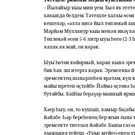
– Йылайыр ҡыҙы мин үҙем. Был яҡ егет
хаҡында белдем. Тәтешле халҡы өсөн 
кешеләр, «әллә нисә йыл төплөкәй аш
Мәрйәм Мулланур ҡыҙы менән икәүләп
Төплөкәй өсөн 5-6 литр ыуыҙ һөтө (2-3 һ
ҡалаҡ аҡ май, он кәрәк.
Ыуыҙ һөтөн көйҙөрмәй, ҡарап ҡына эрем
бик һаҡ эш итергә кәрәк. Эремсеккә йо
эремсектең шәкәрлеһен яратам, күп к
майҙы иретеп өҫтәйбеҙ. Йәймә өҫтөнә 
бутайбыҙ. Ҡайһы берәүҙәр манный ярмаһ
Хәҙер һыу, он, тоҙ ҡушып, ҡамыр баҫа
йәйәбеҙ. Һәр береһенең бер яғын ғына
эремсекте тигеҙләп йәйәбеҙ. Быны газ
ҡыҙарырға тейеш. «Урыҫ мейес»енең уты