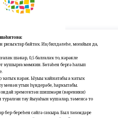
шәһитова:
ан ризыҡтар байтаҡ. Иң билдәлеһе, моғайын да,
ғалаҡ шәкәр, 0,5 балғалаҡ тоҙ, кәрәкле
һөт ҡушырға мөмкин. Бөтәһен бергә һалып
ҙ.
р ҡатыҡ кәрәк. Ыуыҙҙы ҡайнатабыҙ ҙа ҡатыҡ
ыу менән утын һүндерәбеҙ, һарҡытабыҙ.
ошондай эремсектән шишмәри (вареники)
п туралған тау йыуаһын ҡушалар, тәменсә тоҙ
ҙәр бер-береһен сәйгә саҡыра. Был тәғәмдәрҙе