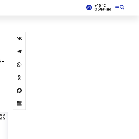
+15 °С
Облачно
н-