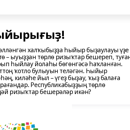
һыйырығыҙ!
өлләнгән халҡыбыҙҙа һыйыр быҙаулауы үҙе
тө – ыуыҙҙан төрлө ризыҡтар бешереп, туға
ып һыйлау йолаһы бөгөнгәсә һаҡланған.
ттоң ҡотло булыуын теләгән. Һыйыр
әң, киләһе йыл – үгеҙ быҙау, ҡыҙ балаға
юрағандар. Республикабыҙҙың төрлө
дәй ризыҡтар бешерәләр икән?