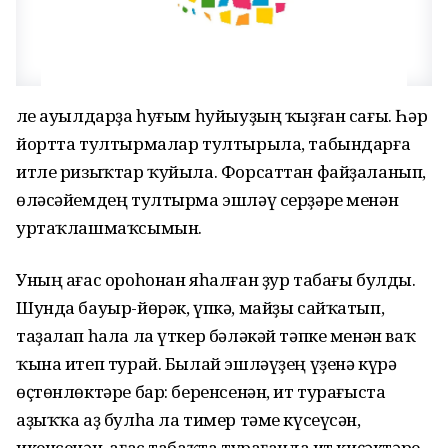
Әле ауылдарҙа һуғым һуйыуҙың ҡыҙған сағы. Һәр
йортта тултырмалар тултырыла, табындарға
итле ризыҡтар ҡуйыла. Форсаттан файҙаланып,
өләсәйемдең тултырма эшләү серҙәре менән
уртаҡлашмаҡсымын.
Уның ағас ороһонан яһалған ҙур табағы булды.
Шунда бауыр-йөрәк, үпкә, майҙы сайҡатып,
таҙалап һала ла үткер бәләкәй тәпке менән ваҡ
ҡына итеп турай. Былай эшләүҙең үҙенә күрә
өҫтөнлөктәре бар: беренсенән, ит турағыста
аҙыҡҡа аҙ булһа ла тимер тәме күсеүсән,
икенсенән, ағас табаҡта турағанда ит киҫәктәре