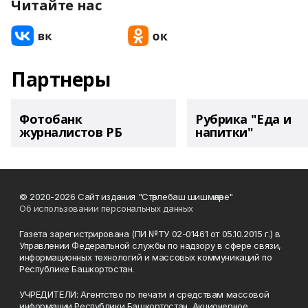
Читайте нас
Партнеры
Фотобанк
Рубрика "Еда и
журналистов РБ
напитки"
© 2020-2026 Сайт издания "Стәрлебаш шишмәләре"
Об использовании персональных данных
Газета зарегистрирована (ПИ №ТУ 02-01461 от 05.10.2015 г.) в
Управлении Федеральной службы по надзору в сфере связи,
информационных технологий и массовых коммуникаций по
Республике Башкортостан.
УЧРЕДИТЕЛИ: Агентство по печати и средствам массовой
информации Республики Башкортостан, Акционерное