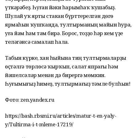
үткәрәбеҙ. Һуған йәки һарымһаҡ ҡушабыҙ.
Шулай уҡ ярты стакан бүрттерелгән дөгө
ярмаһын ҡушҡанда, тултырманың майын һура,
уға йәм һәм тәм бирә. Борос, тоҙҙо һәр кем үҙе
теләгәнсә самалап һала.
Табын күрке, хан һыйына тиң тултырмаларҙы
өҫтәлгә төрлөсә ҡырҡып, салат япрағы һәм
йәшелсәләр менән дә бирергә мөмкин.
Һуғымығыҙ һимеҙ, тултырмағыҙ тәмле булһын!
Фото: zen.yandex.ru
https://bash.rbsmi.ru/articles/matur-t-en-yaly-
y/Tultirma-i-t-mleme-17219/