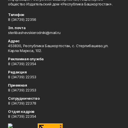
общество Издательский дом «Республика Башкортостан».
Телефон
8 (34739) 22356
Эл. почта
sterlibashevskierodniki@mail.ru
Адрес
453830, Республика Башкортостан, c. Стерлибашево,ул.
Карла Маркса, 102.
Рекламная служба
8 (34739) 22354
Редакция
8 (34739) 22353
Приемная
8 (34739) 22353
Сотрудничество
8 (34739) 22378
Отдел кадров
8 (34739) 22354