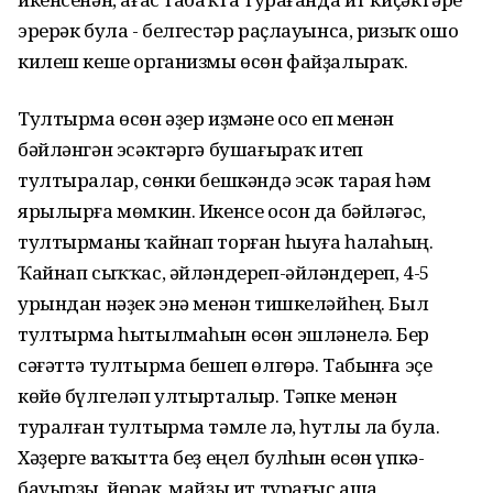
эрерәк була - белгестәр раҫлауынса, ризыҡ ошо
килеш кеше организмы өсөн файҙалыраҡ.
Тултырма өсөн әҙер иҙмәне осо еп менән
бәйләнгән эсәктәргә бушағыраҡ итеп
тултыралар, сөнки бешкәндә эсәк тарая һәм
ярылырға мөмкин. Икенсе осон да бәйләгәс,
тултырманы ҡайнап торған һыуға һалаһың.
Ҡайнап сыҡҡас, әйләндереп-әйләндереп, 4-5
урындан нәҙек энә менән тишкеләйһең. Был
тултырма һытылмаһын өсөн эшләнелә. Бер
сәғәттә тултырма бешеп өлгөрә. Табынға эҫе
көйө бүлгеләп ултырталыр. Тәпке менән
туралған тултырма тәмле лә, һутлы ла була.
Хәҙерге ваҡытта беҙ еңел булһын өсөн үпкә-
бауырҙы, йөрәк, майҙы ит турағыс аша