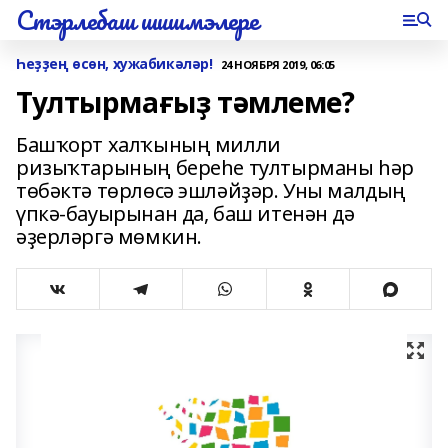
Стэрлебаш шишмэлере
Һеҙҙең өсөн, хужабикәләр!
24 НОЯБРЯ 2019, 06:05
Тултырмағыҙ тәмлеме?
Башҡорт халҡының милли
ризыҡтарының береһе тултырманы һәр
төбәктә төрлөсә эшләйҙәр. Уны малдың
үпкә-бауырынан да, баш итенән дә
әҙерләргә мөмкин.