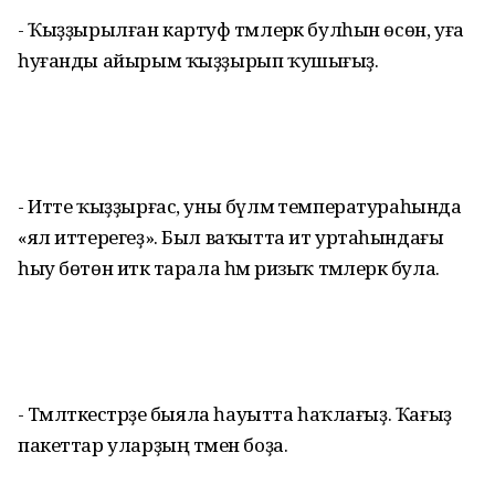
- Ҡыҙҙырылған кар­­туф тәмлерәк бул­һын өсөн, уға
һуғанды айырым ҡыҙҙырып ҡушығыҙ.
- Итте ҡыҙҙырғас, уны бүлмә тем­пе­ратураһында
«ял ит­терегеҙ». Был ваҡытта ит уртаһындағы
һыу бө­төн иткә тарала һәм ризыҡ тәмлерәк була.
- Тәмләткестәрҙе быя­ла һауытта һаҡ­лағыҙ. Ҡағыҙ
пакеттар уларҙың тәмен боҙа.