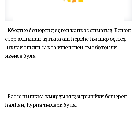
- Кәбеҫтәне бешергәндә өҫтөнә ҡап­ҡас япмағыҙ. Бешеп
етер алдынан аҙ ғына аш һеркәһе һәм шәкәр өҫтәгеҙ.
Шулай эшләгән саҡта йәшелсәнең тәме бөтөнләй
икенсе була.
- Рассольникҡа ҡыяр­ҙы ҡыҙҙырып йәки бешереп
һалһаң, һурпа тәмлерәк була.