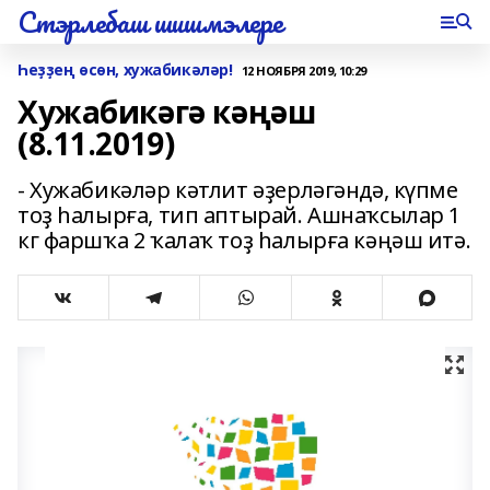
Стэрлебаш шишмэлере
Һеҙҙең өсөн, хужабикәләр!
12 НОЯБРЯ 2019, 10:29
Хужабикәгә кәңәш
(8.11.2019)
- Хужабикәләр кәт­лит әҙерләгәндә, күпме
тоҙ һалырға, тип аптырай. Ашнаҡсылар 1
кг фаршҡа 2 ҡалаҡ тоҙ һалырға кәңәш итә.