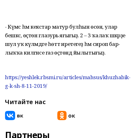
- Күмәс һәм кекстар матур булһын өсөн, улар
бешкәс, өҫтөнә глазурь яғығыҙ. 2 – 3 ҡа­лаҡ шәкәрҙе
шул уҡ күләмдәге һөттә ире­тегеҙ һәм сироп бар­
лыҡҡа килгәнсе газ өҫтөндә йылытығыҙ.
https://yeshlek.rbsmi.ru/articles/mahsus/khuzhabik-
g-k-sh-8-11-2019/
Читайте нас
Партнеры