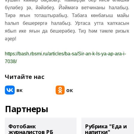
бүләбеҙ ҙә, йәйәбеҙ. Йәймәгә ветчинаны һалабыҙ.
Тирә яғын тоташтырабыҙ. Табаға көнбағыш майы
һалып бешерергә һалабыҙ. Уртаса утта ҡапҡасын
ябып ике яғын да бешерәбеҙ. Тиҙ һәм тәмле ризыҡ
әҙер!
https://bash.rbsmi.ru/articles/ba-sa/Sir-an-k-ls-ya-ap-ara-i-
7038/
Читайте нас
Партнеры
Фотобанк
Рубрика "Еда и
журналистов РБ
напитки"