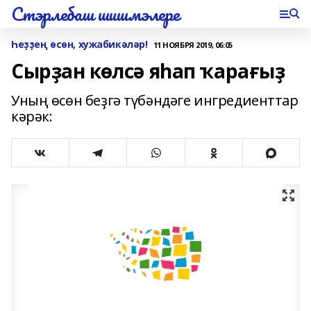
Стэрлебаш шишмэлере
Һеҙҙең өсөн, хужабикәләр!
11 НОЯБРЯ 2019, 06:05
Сырҙан көлсә яһап ҡарағыҙ
Уның өсөн беҙгә түбәндәге ингредиенттар
кәрәк: