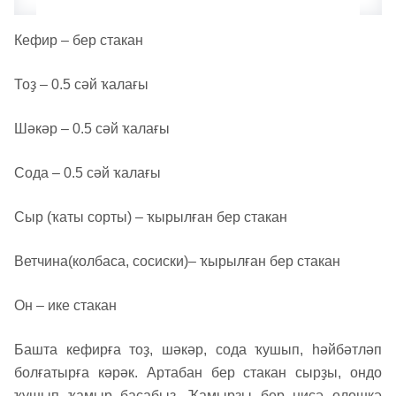
Кефир – бер стакан
Тоҙ – 0.5 сәй ҡалағы
Шәкәр – 0.5 сәй ҡалағы
Сода – 0.5 сәй ҡалағы
Сыр (ҡаты сорты) – ҡырылған бер стакан
Ветчина(колбаса, сосиски)– ҡырылған бер стакан
Он – ике стакан
Башта кефирға тоҙ, шәкәр, сода ҡушып, һәйбәтләп
болғатырға кәрәк. Артабан бер стакан сырҙы, ондо
ҡушып ҡамыр баҫабыҙ. Ҡамырҙы бер нисә өлөшкә